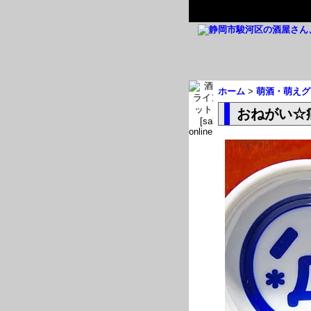
ホーム
>
萌酒・萌えグ
おねがい☆