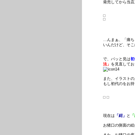
発売してから当店
…んまぁ、「痛ち
いんだけど、そこ
で、パッと見は
初
法」
を見直してお
また、イラストの
もし初代のをお持
現在は
「紺」
と
「
お猪口の側面の絵
また、お猪口の底