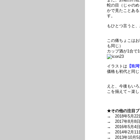
蛇の目（じゃのめ
かで見たことあるよ
す。
もひとつ言うと、
この痛ちょこはお
も同じ）
カップ酒が1合で
イラストは
【玖珂
価格も初代と同じ
えと、今後もいろ
こを揃えて～楽し
★その他の注目ブ
→ 2018年5月22
→ 2017年8月8
→ 2016年5月4
→ 2014年2月11
→ 2013年10月5