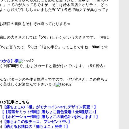
）」ってのが入ってるですが、そこは鈴木酒店クオリティ、どっ
～な顔文字にしちゃいました!!(ﾟ∀ﾟ) 各色で顔文字が異なってま
お猪口の裏側もそれぞれ違ってたりするｗ
猪口の大きさとしては
「5勺」
(しゃく)という大きさです。（初代
10勺と言うので、5勺は『1合の半分』ってことですね、
90ml
です
つかさ】様
く1個
700円
で、おまけカードと箱が付いています。（8％税込）
んなパターンのを作る気満々ですので、ぜひ皆さん、この痛ちょ
く美味しくお酒飲んで下さいませ
ログ記事はこちら
日
【痛ちょこの「橙」がモナコインverにデザイン変更！】
日
【【萌酒サミット情報】痛ちょこ新色登場！全8種類に♪】
日
【【ホビーショー情報】痛ちょこの新色2つを出します！】
日
【痛ちょこの板チョコ、プレゼント中♪】
日
【萌えるお猪口の「痛ちょこ」発売！】