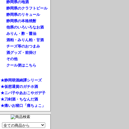
静岡県の地酒
静岡県のクラフトビール
静岡県のリキュール
静岡県の本格焼酎
他県のいろいろなお酒
みりん・酢・醤油
酒粕・みりん粕・甘酒
チーズ等のおつまみ
酒グッズ・前掛け
その他
クール便はこちら
★静岡萌酒綺譚シリーズ
★仮想通貨のガチホ酒
★ニパ子やあおこやガデ子
★刀剣酒・ちなんだ酒
★痛いお猪口「痛ちょこ」