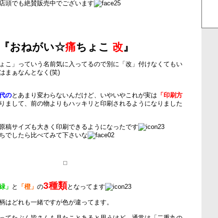
店頭でも絶賛販売中でございます
『おねがい☆
痛
ちょこ
改
』
ょこ」っていう名前気に入ってるので別に「改」付けなくてもい
はまぁなんとなく(笑)
代の
とあまり変わらないんだけど、いやいやこれが実は
「印刷方
りまして、前の物よりもハッキリと印刷されるようになりました
原稿サイズも大きく印刷できるようになったです
ちでしたら比べてみて下さいな
3種類
緑」
と
「橙」
の
となってます
柄はどれも一緒ですが色が違ってます。
ってたぶん皆さんも見たことあると思うけど、通常は「二重丸の