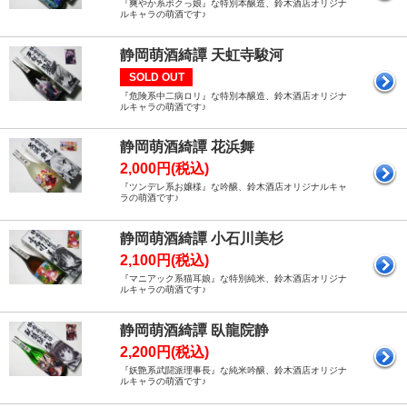
『爽やか系ボクっ娘』な特別本醸造、鈴木酒店オリジナ
ルキャラの萌酒です♪
静岡萌酒綺譚 天虹寺駿河
SOLD OUT
『危険系中二病ロリ』な特別本醸造、鈴木酒店オリジナ
ルキャラの萌酒です♪
静岡萌酒綺譚 花浜舞
2,000円(税込)
『ツンデレ系お嬢様』な吟醸、鈴木酒店オリジナルキャ
ラの萌酒です♪
静岡萌酒綺譚 小石川美杉
2,100円(税込)
『マニアック系猫耳娘』な特別純米、鈴木酒店オリジナ
ルキャラの萌酒です♪
静岡萌酒綺譚 臥龍院静
2,200円(税込)
『妖艶系武闘派理事長』な純米吟醸、鈴木酒店オリジナ
ルキャラの萌酒です♪