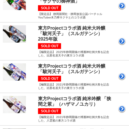
「サクヤの御神酒」
SOLD OUT
【限定品】 静岡新聞社・静岡放送公認バーチャル
YouTuber木乃華サクヤとのコラボ酒
東方Projectコラボ酒 純米大吟醸
「駿河天子」（スルガテンシ）
2025年版
SOLD OUT
【極限定品】 2025年静岡開催の博麗神社例大祭を記念
した、比那名居天子の東方コラボ酒
東方Projectコラボ酒 純米大吟醸
「駿河天子」（スルガテンシ）
SOLD OUT
【極限定品】 2021年静岡開催の博麗神社例大祭を記念
した、比那名居天子の東方コラボ酒
東方Projectコラボ酒 純米吟醸 「狭
間之紫」（ハザマノユカリ）
SOLD OUT
【極限定品】 2021年静岡開催の博麗神社例大祭を記念
した、八雲紫の東方コラボ酒