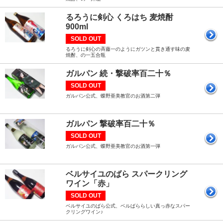
るろうに剣心 くろはち 麦焼酎
900ml
SOLD OUT
るろうに剣心の斉藤一のようにガツンと貫き通す味の麦
焼酎、の一五合瓶
ガルパン 続・撃破率百二十％
SOLD OUT
ガルパン公式、蝶野亜美教官のお酒第二弾
ガルパン 撃破率百二十％
SOLD OUT
ガルパン公式、蝶野亜美教官のお酒第一弾
ベルサイユのばら スパークリング
ワイン「赤」
SOLD OUT
ベルサイユのばら公式、ベルばららしい真っ赤なスパー
クリングワイン♪