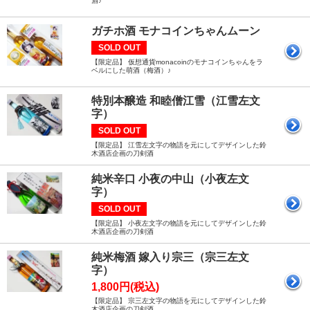
酒♪
ガチホ酒 モナコインちゃんムーン
SOLD OUT
【限定品】 仮想通貨monacoinのモナコインちゃんをラ
ベルにした萌酒（梅酒）♪
特別本醸造 和睦僧江雪（江雪左文
字）
SOLD OUT
【限定品】 江雪左文字の物語を元にしてデザインした鈴
木酒店企画の刀剣酒
純米辛口 小夜の中山（小夜左文
字）
SOLD OUT
【限定品】 小夜左文字の物語を元にしてデザインした鈴
木酒店企画の刀剣酒
純米梅酒 嫁入り宗三（宗三左文
字）
1,800円(税込)
【限定品】 宗三左文字の物語を元にしてデザインした鈴
木酒店企画の刀剣酒