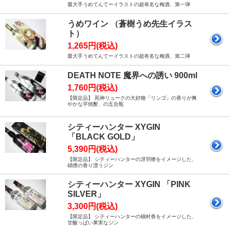
最大手うめてんてーイラストの超有名な梅酒、第一弾
うめワイン （蒼樹うめ先生イラス
ト）
1,265円(税込)
最大手うめてんてーイラストの超有名な梅酒、第二弾
DEATH NOTE 魔界への誘い 900ml
1,760円(税込)
【限定品】 死神リュークの大好物「リンゴ」の香りが爽
やかな芋焼酎、の五合瓶
シティーハンター XYGIN
「BLACK GOLD」
5,390円(税込)
【限定品】 シティーハンターの冴羽獠をイメージした、
硝煙の香り漂うジン
シティーハンター XYGIN 「PINK
SILVER」
3,300円(税込)
【限定品】 シティーハンターの槇村香をイメージした、
甘酸っぱい果実なジン