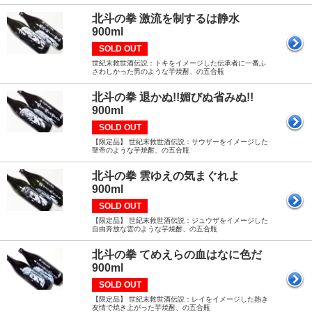
北斗の拳 激流を制するは静水
900ml
SOLD OUT
世紀末救世酒伝説：トキをイメージした伝承者に一番ふ
さわしかった男のような芋焼酎、の五合瓶
北斗の拳 退かぬ!!媚びぬ省みぬ!!
900ml
SOLD OUT
【限定品】 世紀末救世酒伝説：サウザーをイメージした
聖帝のような芋焼酎、の五合瓶
北斗の拳 雲ゆえの気まぐれよ
900ml
SOLD OUT
【限定品】 世紀末救世酒伝説：ジュウザをイメージした
自由奔放な雲のような芋焼酎、の五合瓶
北斗の拳 てめえらの血はなに色だ
900ml
SOLD OUT
【限定品】 世紀末救世酒伝説：レイをイメージした熱き
友情で焼き上がった芋焼酎、の五合瓶