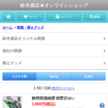
鈴木酒店★オンラインショップ
カート
ログイン
検索
ホーム
＞
萌酒・萌えグッズ
鈴木酒店オリジナル萌酒
他社の萌酒
萌えグッズ
おすすめ順
価格順
新着順
1-50 / 108
次のページへ
静岡萌酒綺譚 桜野沢ゆい
1,800円(税込)