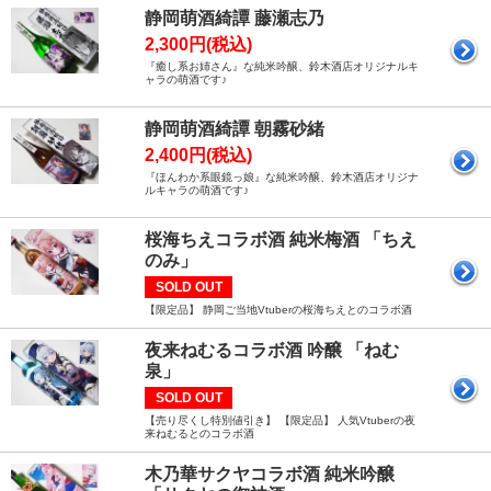
静岡萌酒綺譚 藤瀬志乃
2,300円(税込)
『癒し系お姉さん』な純米吟醸、鈴木酒店オリジナルキ
ャラの萌酒です♪
静岡萌酒綺譚 朝霧砂緒
2,400円(税込)
『ほんわか系眼鏡っ娘』な純米吟醸、鈴木酒店オリジナ
ルキャラの萌酒です♪
桜海ちえコラボ酒 純米梅酒 「ちえ
のみ」
SOLD OUT
【限定品】 静岡ご当地Vtuberの桜海ちえとのコラボ酒
夜来ねむるコラボ酒 吟醸 「ねむ
泉」
SOLD OUT
【売り尽くし特別値引き】 【限定品】 人気Vtuberの夜
来ねむるとのコラボ酒
木乃華サクヤコラボ酒 純米吟醸