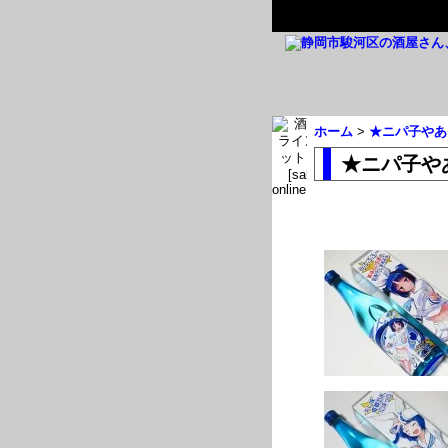
ホーム
>
★ニパ子やあ
★ニパ子や