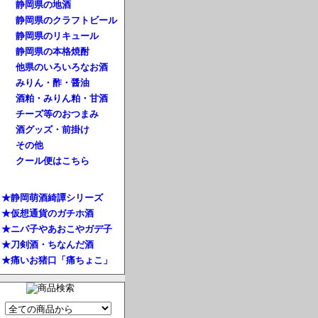
静岡県の地酒
静岡県のクラフトビール
静岡県のリキュール
静岡県の本格焼酎
他県のいろいろなお酒
みりん・酢・醤油
酒粕・みりん粕・甘酒
チーズ等のおつまみ
酒グッズ・前掛け
その他
クール便はこちら
★静岡萌酒綺譚シリーズ
★仮想通貨のガチホ酒
★ニパ子やあおこやガデ子
★刀剣酒・ちなんだ酒
★痛いお猪口「痛ちょこ」