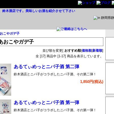
おこやガデ子
あおこやガデ子
並び順を変更
[
おすすめ順
|
価格順
|
新着順
]
全 [
17
] 商品中 [
1
-
17
] 商品を表示しています。
あるてぃめっとニパ子酒 第二弾
鈴木酒店とニパ子がコラボしたニパ子酒、その第二弾！
1,850円(税込)
あるてぃめっとニパ子酒 第一弾
鈴木酒店とニパ子がコラボしたニパ子酒、その第一弾！