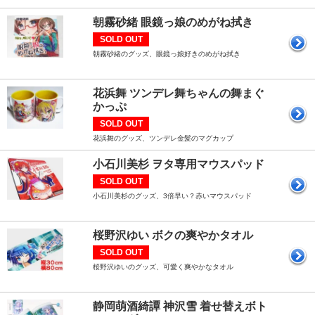
朝霧砂緒 眼鏡っ娘のめがね拭き
SOLD OUT
朝霧砂緒のグッズ、眼鏡っ娘好きのめがね拭き
花浜舞 ツンデレ舞ちゃんの舞まぐ
かっぷ
SOLD OUT
花浜舞のグッズ、ツンデレ金髪のマグカップ
小石川美杉 ヲタ専用マウスパッド
SOLD OUT
小石川美杉のグッズ、3倍早い？赤いマウスパッド
桜野沢ゆい ボクの爽やかタオル
SOLD OUT
桜野沢ゆいのグッズ、可愛く爽やかなタオル
静岡萌酒綺譚 神沢雪 着せ替えボト