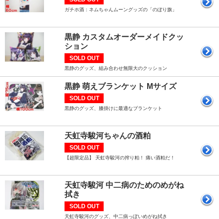
ガチホ酒：ネムちゃんムーングッズの「のぼり旗」
黒静 カスタムオーダーメイドクッ
ション
SOLD OUT
黒静のグッズ、組み合わせ無限大のクッション
黒静 萌えブランケット Mサイズ
SOLD OUT
黒静のグッズ、膝掛けに最適なブランケット
天虹寺駿河ちゃんの酒粕
SOLD OUT
【超限定品】 天虹寺駿河の搾り粕！ 痛い酒粕だ！
天虹寺駿河 中二病のためのめがね
拭き
SOLD OUT
天虹寺駿河のグッズ、中二病っぽいめがね拭き