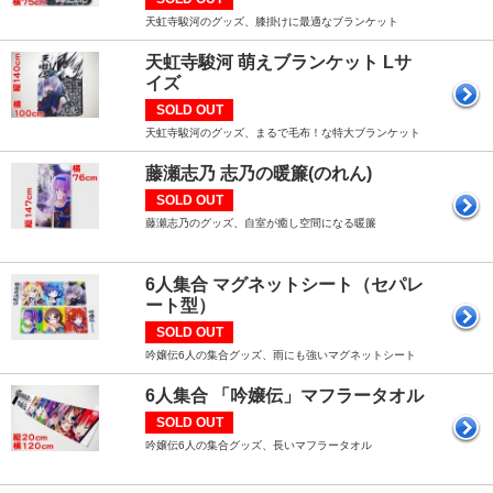
天虹寺駿河のグッズ、膝掛けに最適なブランケット
天虹寺駿河 萌えブランケット Lサ
イズ
SOLD OUT
天虹寺駿河のグッズ、まるで毛布！な特大ブランケット
藤瀬志乃 志乃の暖簾(のれん)
SOLD OUT
藤瀬志乃のグッズ、自室が癒し空間になる暖簾
6人集合 マグネットシート（セパレ
ート型）
SOLD OUT
吟嬢伝6人の集合グッズ、雨にも強いマグネットシート
6人集合 「吟嬢伝」マフラータオル
SOLD OUT
吟嬢伝6人の集合グッズ、長いマフラータオル