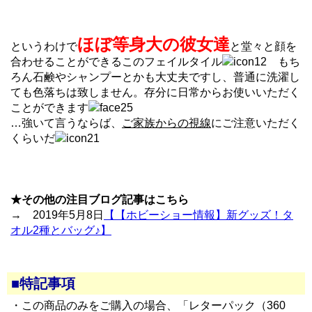
ほぼ等身大の彼女達
というわけで
と堂々と顔を
合わせることができるこのフェイルタイル
もち
ろん石鹸やシャンプーとかも大丈夫ですし、普通に洗濯し
ても色落ちは致しません。存分に日常からお使いいただく
ことができます
…強いて言うならば、
ご家族からの視線
にご注意いただく
くらいだ
★その他の注目ブログ記事はこちら
→ 2019年5月8日
【【ホビーショー情報】新グッズ！タ
オル2種とバッグ♪】
■特記事項
・この商品のみをご購入の場合、「レターパック（360