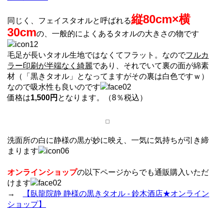
縦80cm×横
同じく、フェイスタオルと呼ばれる
30cm
の、一般的によくあるタオルの大きさの物です
毛足が長いタオル生地ではなくてフラット。なので
フルカ
ラー印刷が半端なく綺麗
であり、それでいて裏の面が綿素
材（「黒きタオル」となってますがその裏は白色ですｗ）
なので吸水性も良いのです
価格は
1,500円
となります。（8％税込）
洗面所の白に静様の黒が妙に映え、一気に気持ちが引き締
まります
オンラインショップ
の以下ページからでも通販購入いただ
けます
→
【臥龍院静 静様の黒きタオル - 鈴木酒店★オンライン
ショップ】