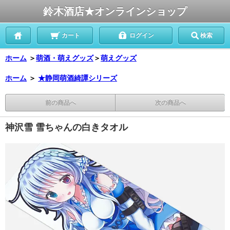
鈴木酒店★オンラインショップ
カート
ログイン
検索
ホーム
＞
萌酒・萌えグッズ
＞
萌えグッズ
ホーム
＞
★静岡萌酒綺譚シリーズ
前の商品へ
次の商品へ
神沢雪 雪ちゃんの白きタオル