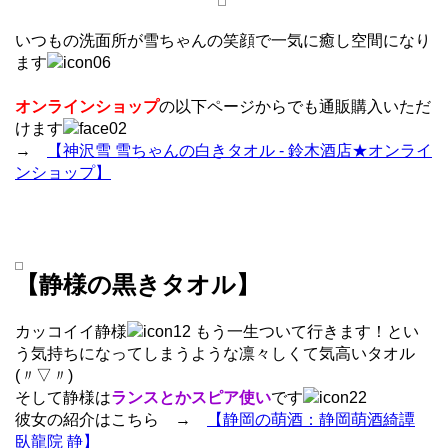
いつもの洗面所が雪ちゃんの笑顔で一気に癒し空間になり
ます
オンラインショップ
の以下ページからでも通販購入いただ
けます
→
【神沢雪 雪ちゃんの白きタオル - 鈴木酒店★オンライ
ンショップ】
【静様の黒きタオル】
カッコイイ静様
もう一生ついて行きます！とい
う気持ちになってしまうような凛々しくて気高いタオル
(〃▽〃)
そして静様は
ランスとかスピア使い
です
彼女の紹介はこちら →
【静岡の萌酒：静岡萌酒綺譚
臥龍院 静】