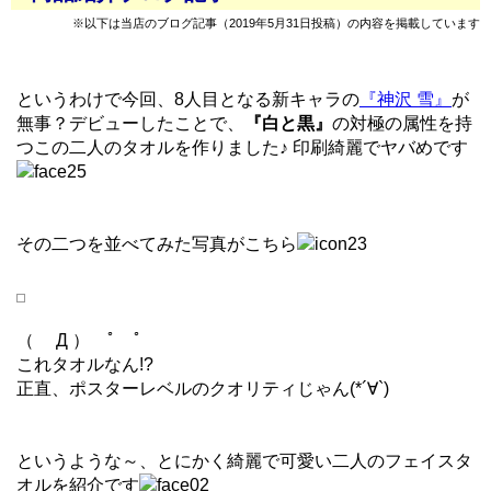
※以下は当店のブログ記事（2019年5月31日投稿）の内容を掲載しています
というわけで今回、8人目となる新キャラの
『神沢 雪』
が
無事？デビューしたことで、
『白と黒』
の対極の属性を持
つこの二人のタオルを作りました♪ 印刷綺麗でヤバめです
その二つを並べてみた写真がこちら
（ Д ） ﾟ ﾟ
これタオルなん!?
正直、ポスターレベルのクオリティじゃん(*´∀`)
というような～、とにかく綺麗で可愛い二人のフェイスタ
オルを紹介です