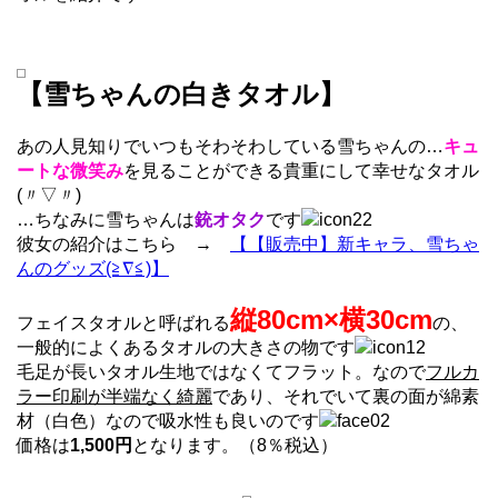
【雪ちゃんの白きタオル】
あの人見知りでいつもそわそわしている雪ちゃんの…
キュ
ートな微笑み
を見ることができる貴重にして幸せなタオル
(〃▽〃)
…ちなみに雪ちゃんは
銃オタク
です
彼女の紹介はこちら →
【【販売中】新キャラ、雪ちゃ
んのグッズ(≧∇≦)】
縦80cm×横30cm
フェイスタオルと呼ばれる
の、
一般的によくあるタオルの大きさの物です
毛足が長いタオル生地ではなくてフラット。なので
フルカ
ラー印刷が半端なく綺麗
であり、それでいて裏の面が綿素
材（白色）なので吸水性も良いのです
価格は
1,500円
となります。（8％税込）