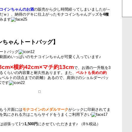
コインちゃんのお酒
の販売から少し時間経ってしまいましたが～
だｗ）、納得のデキに仕上がったモナコインちゃんグッズを
4種
みます
ンちゃんトートバッグ】
ートバッグ
刷面めいっぱいのモナコインちゃんが可愛く入っています♪
8cm×横約42cm×マチ約13cm
で、お酒の一升瓶を3
るくらいの内容量と耐久性あります。また、
ベルトも長めの約
らベルトの頂点までの距離）あるので、肩掛けのショルダーバッ
Kです
もう片面には
モナコインのメダルマーク
がシックに印刷されてま
を気にされる方はこちらサイドをうまくご利用下さい
は頑張って1つ
1,500円
にさせていただきます♪ （8％税込）