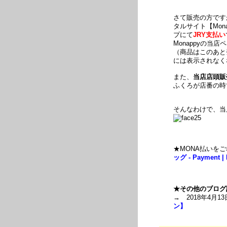
さて販売の方です
タルサイト【Mon
プにて
JRY支払い
Monappyの当
（商品はこのあと
には表示されなく
また、
当店店頭販
ふくろが店番の時
そんなわけで、当
★MONA払いを
ッグ - Payment |
★その他のブログ
→ 2018年4月13
ン】