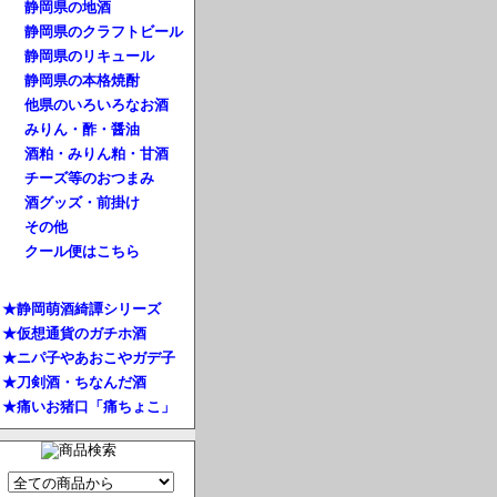
静岡県の地酒
静岡県のクラフトビール
静岡県のリキュール
静岡県の本格焼酎
他県のいろいろなお酒
みりん・酢・醤油
酒粕・みりん粕・甘酒
チーズ等のおつまみ
酒グッズ・前掛け
その他
クール便はこちら
★静岡萌酒綺譚シリーズ
★仮想通貨のガチホ酒
★ニパ子やあおこやガデ子
★刀剣酒・ちなんだ酒
★痛いお猪口「痛ちょこ」