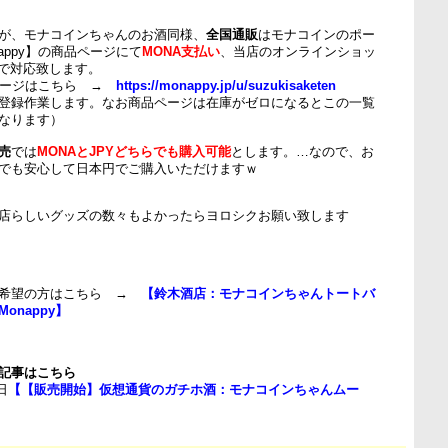
が、モナコインちゃんのお酒同様、
全国通販
はモナコインのポー
appy】の商品ページにて
MONA支払い
、当店のオンラインショッ
で対応致します。
店ページはこちら →
https://monappy.jp/u/suzukisaketen
登録作業します。なお商品ページは在庫がゼロになるとこの一覧
なります）
売
では
MONAとJPYどちらでも購入可能
とします。…なので、お
でも安心して日本円でご購入いただけますｗ
店らしいグッズの数々もよかったらヨロシクお願い致します
ご希望の方はこちら →
【鈴木酒店：モナコインちゃんトートバ
 Monappy】
記事はこちら
日
【【販売開始】仮想通貨のガチホ酒：モナコインちゃんムー