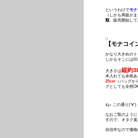
というわけで
モナ
（しかも再販がま
類
、販売開始して
【モナコイ
かなり大きめのト
しかもそこには印
縦約3
大きさは
本入れても余裕あ
25cm
（バッグか
グとしても全然O
ね♪ この通り(´∀`)
なおご覧のように
すので、オタク臭
自信作なので価格