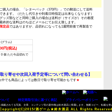
ご購入の場合、「レターパック（370円）」での郵送にして送料
できます。（だたし代引きや到着日時指定は出来なくなります）
グッズ類などと同時ご購入の場合は送料が（サイズが）その都度
最終的な送料はのちほどメールにてお伝え致します。
限定品
ではありますが、品切れになっても1週間前後で再製造で
l (グラム)
500円(税込)
 0 個 ただ今品切れで
…
取り寄せや次回入荷予定等について問い合わせる】
れ中でも商品によっては数日で取り寄せ可能かもです
★
ついて
／
特定商取引法に基づく表記
／
プライバシーポリシー
に掲載されてる写真、文章、コンテンツ等の著作権は鈴木酒店に帰属します。無断コピー、転載を禁
Copyright(C)2015/酒ゲーム★鈴木酒店 ALL Rights Reserve