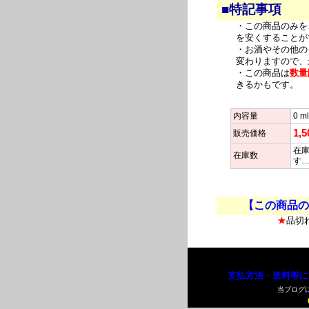
■特記事項
・この商品のみを
を安くすることが
・お酒やその他の
変わりますので、
・この商品は
数量
きるかもです。
内容量
0 m
1,
販売価格
在庫
在庫数
す
【この商品の
★
品切
支払方法・送料等に
当ブログ