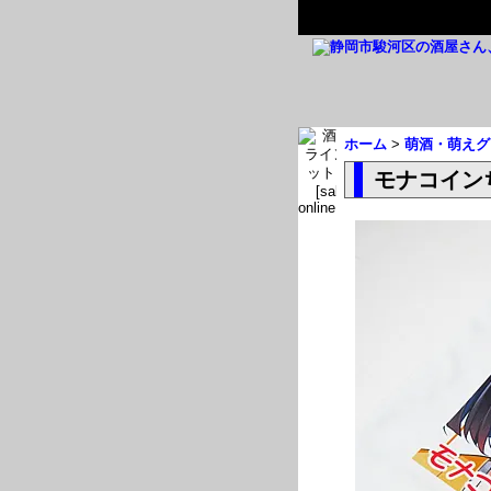
ホーム
>
萌酒・萌えグ
モナコイン