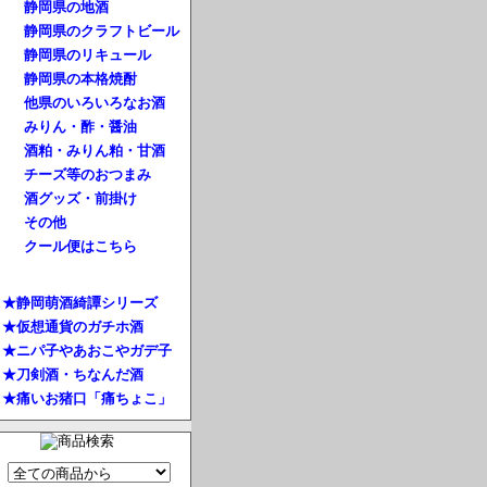
静岡県の地酒
静岡県のクラフトビール
静岡県のリキュール
静岡県の本格焼酎
他県のいろいろなお酒
みりん・酢・醤油
酒粕・みりん粕・甘酒
チーズ等のおつまみ
酒グッズ・前掛け
その他
クール便はこちら
★静岡萌酒綺譚シリーズ
★仮想通貨のガチホ酒
★ニパ子やあおこやガデ子
★刀剣酒・ちなんだ酒
★痛いお猪口「痛ちょこ」