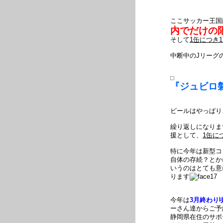
ここサッカー王国
内でだけの
そして
1缶につき
中断中のJリーグの
『ジュビロ
ビールはやっぱり
繰り返しになりま
援として、
1缶に
特に今年は新型コ
自体の存続？とか
いうのはとても意
ります
今年は
3月終わり
ーさん達からご予
静岡県在住のサポ