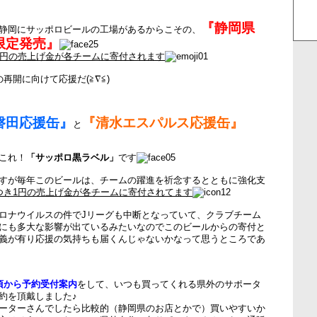
『静岡県
静岡にサッポロビールの工場があるからこその、
限定発売』
1円の売上げ金が各チームに寄付されます
再開に向けて応援だ(≧∇≦)
磐田応援缶』
『清水エスパルス応援缶』
と
これ！
「サッポロ黒ラベル」
です
すが毎年このビールは、チームの躍進を祈念するとともに強化支
つき1円の売上げ金が各チームに寄付されてます
ロナウイルスの件でJリーグも中断となっていて、クラブチーム
にも多大な影響が出ているみたいなのでこのビールからの寄付と
義が有り応援の気持ちも届くんじゃないかなって思うところであ
頃から予約受付案内
をして、いつも買ってくれる県外のサポータ
約を頂戴しました♪
ーターさんでしたら比較的（静岡県のお店とかで）買いやすいか