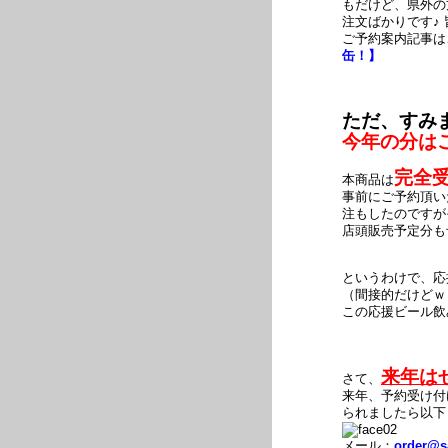
もだけど、県外の
注文ばかりです♪
ご予約案内記事
缶！】
ただ、すみ
今年の分は
完全
本商品は
事前にご予約頂い
注もしたのですが
店頭販売予定分も
というわけで、応
（間接的だけどｗ
この応援ビール飲
来年は
さて、
来年、予約受け付
られましたら以下
メール：
order@s