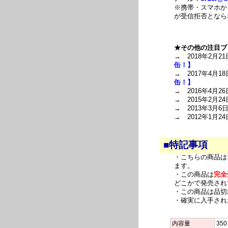
※携帯・スマホか
が受信拒否となら
★その他の注目ブ
→ 2018年2月21
缶！】
→ 2017年4月18
缶！】
→ 2016年4月26
→ 2015年2月24
→ 2013年3月6
→ 2012年1月24
■特記事項
・こちらの商品は
ます。
・この商品は
完全
どこかで発売され
・この商品は品切
・確実に入手され
内容量
350