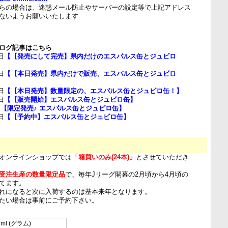
らの場合は、迷惑メール防止やサーバーの設定等で上記アドレス
ないようお願いいたします
ログ記事はこちら
日
【【発売にして完売】県内だけのエスパルス缶とジュビロ
日
【【本日発売】県内だけで販売、エスパルス缶とジュビロ
日
【【本日発売】数量限定の、エスパルス缶とジュビロ缶！】
日
【【販売開始】エスパルス缶とジュビロ缶】
日
【限定発売♪ エスパルス缶とジュビロ缶】
日
【【予約中】エスパルス缶とジュビロ缶】
オンラインショップでは
「箱買いのみ(24本)」
とさせていただき
受注生産の数量限定品
で、毎年Jリーグ開幕の2月頃から4月頃の
てます。
れになると次に入荷するのは基本来年となります。
たい場合は事前にご予約下さい。
 ml (グラム)