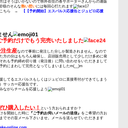
方はそうはいかないので県外在住の各サポーターさんからの通販
 皆様のそんな
熱い想い
には毎回心打たれます
はこちら →
【【予約開始】エスパルス応援缶とジュビロ応援
ません
ご予約だけでもう完売いたしました
受注生産
なので事前に発注した分しか製造されません。なので
た方の分はもちろん確保し、店頭販売用として少しだけ多めに発
それも予約締め切り後（発注後）に問い合わせをいただきまして
予約にまわして完売となってしまいましたm(__)m
援してるエスパルスもしくはジュビロに直接寄付ができてしまう
）サッカー応援缶です。
みながらチームを応援しよう
ぜひ購入したい！
という方おられますか？
けを開始した時に
『ご予約お伺いメールの送信』
をご希望の方お
までその旨メール下さいませ。メールを送らせていただきます
ake-online.com