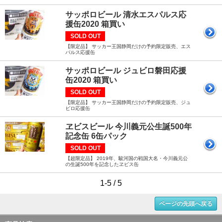
サッポロビール 清水エスパルス応
援缶2020 箱買い
SOLD OUT
【限定品】 サッカー王国静岡だけの予約限定販売、エス
パルス応援缶
サッポロビール ジュビロ磐田応援
缶2020 箱買い
SOLD OUT
【限定品】 サッカー王国静岡だけの予約限定販売、ジュ
ビロ応援缶
ヱビスビール 今川義元公生誕500年
記念缶 6缶パック
SOLD OUT
【超限定品】 2019年、駿河国の戦国大名・今川義元公
の生誕500年を記念したヱビス缶
1-5 / 5
ページの先頭へ戻る