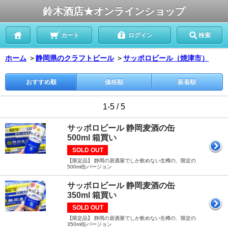
鈴木酒店★オンラインショップ
カート
ログイン
検索
ホーム
＞
静岡県のクラフトビール
＞
サッポロビール（焼津市）
おすすめ順
価格順
新着順
1-5 / 5
サッポロビール 静岡麦酒の缶
500ml 箱買い
SOLD OUT
【限定品】 静岡の居酒屋でしか飲めない生樽の、限定の
500ml缶バージョン
サッポロビール 静岡麦酒の缶
350ml 箱買い
SOLD OUT
【限定品】 静岡の居酒屋でしか飲めない生樽の、限定の
350ml缶バージョン