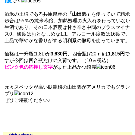
です
酒米の王様である兵庫県産の
「山田錦」
を使っていて精米
歩合は55％の純米吟醸。加熱処理の火入れを行っていない
生酒であり、その日本酒度は甘さ辛さ中間のプラスマイナ
ス0、酸度はおとなしめな1.1、アルコール度数は16度で、
上品で華やかな香りがする明利系の酵母を使っています。
価格は一升瓶(1.8L)が
3,630円
、四合瓶(720ml)は
1,815円
で
すが今回は四合瓶だけの入荷です。（10％税込）
ピンク色の箔押し文字
がまた上品かつ綺麗
元々スペックが高い臥龍梅の山田錦がアメリカでもグラン
プリ
ぜひご堪能ください♪