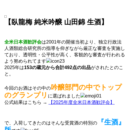
【臥龍梅 純米吟醸 山田錦 生酒】
全米日本酒歓評会
は2001年の開催当初より、独立行政法
人酒類総合研究所の指導を仰ぎながら厳正な審査を実施し
ており、透明性・公平性が高く、客観的な審査が行われる
よう努められてます
2025年は
153の蔵元から合計492点の出品
がされたとのこ
と。
吟醸部門の中でトップ
今回のお酒はその中の
のグランプリ
に選ばれました
公式結果はこちら →
【2025年度全米日本酒歓評会】
『生酒』
で、入荷してきたのはそんな受賞酒の特別の
版