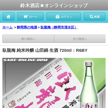
鈴木酒店★オンラインショップ
カート
ログイン
検索
ホーム
＞
静岡県の地酒
＞
臥龍梅（静岡市清水区）
前の商品へ
次の商品へ
臥龍梅 純米吟醸 山田錦 生酒 720ml：R6BY