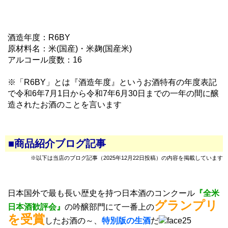
酒造年度：R6BY
原材料名：米(国産)・米麹(国産米)
アルコール度数：16
※「R6BY」とは『酒造年度』というお酒特有の年度表記
で令和6年7月1日から令和7年6月30日までの一年の間に醸
造されたお酒のことを言います
■商品紹介ブログ記事
※以下は当店のブログ記事（2025年12月22日投稿）の内容を掲載しています
日本国外で最も長い歴史を持つ日本酒のコンクール
『全米
グランプリ
日本酒歓評会』
の吟醸部門にて一番上の
を受賞
したお酒の～、
特別版の生酒
だ