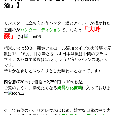
酒」】
モンスターに立ち向かうハンター達とアイルーが描かれた
「大吟
左側のが
ハンターエディション
で、なんと
醸」
です
精米歩合は50％、醸造アルコール添加タイプの大吟醸で度
数は15～16度、甘さ辛さを示す日本酒度は中間のプラス
マイナスゼロで酸度は1.3とちょうど良いバランスあたり
です。
華やかな香りとスッキリとした味わいとなってます♪
四合瓶(720ml)で価格は
2,750円
（10％税込）
ご覧のように、揃えたくなる
綺麗な化粧箱
に入っておりま
す
そして右側のが、リオレウスはじめ、雄大な自然の中で力