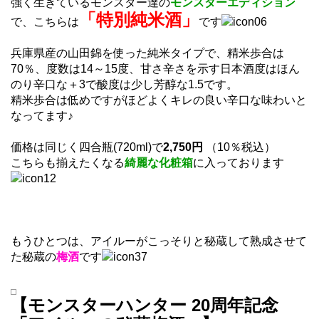
強く生きているモンスター達の
モンスターエディション
「特別純米酒」
で、こちらは
です
兵庫県産の山田錦を使った純米タイプで、精米歩合は
70％、度数は14～15度、甘さ辛さを示す日本酒度はほん
のり辛口な＋3で酸度は少し芳醇な1.5です。
精米歩合は低めですがほどよくキレの良い辛口な味わいと
なってます♪
価格は同じく四合瓶(720ml)で
2,750円
（10％税込）
こちらも揃えたくなる
綺麗な化粧箱
に入っております
もうひとつは、アイルーがこっそりと秘蔵して熟成させて
た秘蔵の
梅酒
です
【モンスターハンター 20周年記念