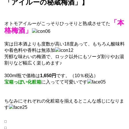
「アイルーの秘蔵梅酒」】
「本
オトモアイルーがこっそりひっそりと熟成させてた
格梅酒」
実は日本酒よりも度数が高い18度あって、もちろん酸味料
や着色料や香料は無添加
芳醇な味わいの梅酒で、ロック以外にもソーダ割りやお湯
割りなど幅広く楽しめます♪
300ml瓶で価格は
1,650円
です。（10％税込）
宝箱っぽい化粧箱
に入ってて可愛いです
ちなみにそれぞれの化粧箱を揃えるとこんな感じになりま
す