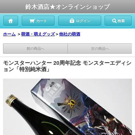
鈴木酒店★オンラインショップ
カート
ログイン
検索
ホーム
＞
萌酒・萌えグッズ
＞
他社の萌酒
前の商品へ
次の商品へ
モンスターハンター 20周年記念 モンスターエディシ
ョン「特別純米酒」