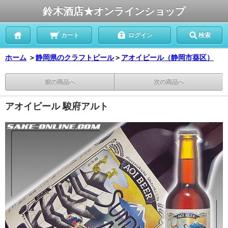
鈴木酒店★オンラインショップ
カート
ログイン
検索
ホーム
＞
静岡県のクラフトビール
＞
アオイビール（静岡市葵区）
前の商品へ
次の商品へ
アオイビール 駿府アルト