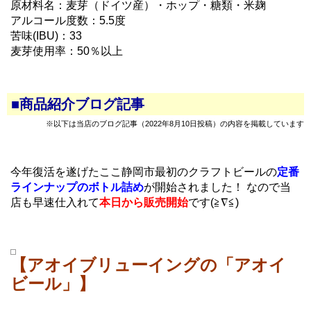
原材料名：麦芽（ドイツ産）・ホップ・糖類・米麹
アルコール度数：5.5度
苦味(IBU)：33
麦芽使用率：50％以上
■商品紹介ブログ記事
※以下は当店のブログ記事（2022年8月10日投稿）の内容を掲載しています
今年復活を遂げたここ静岡市最初のクラフトビールの
定番
ラインナップのボトル詰め
が開始されました！ なので当
店も早速仕入れて
本日から販売開始
です(≧∇≦)
【アオイブリューイングの「アオイ
ビール」】