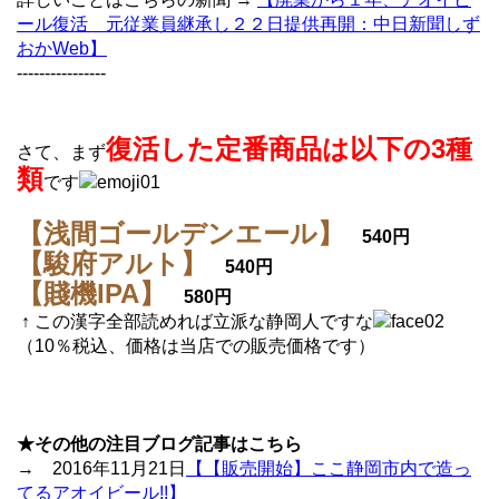
ール復活 元従業員継承し２２日提供再開：中日新聞しず
おかWeb】
----------------
復活した定番商品は以下の3種
さて、まず
類
です
【浅間ゴールデンエール】
540円
【駿府アルト】
540円
【賤機IPA】
580円
↑ この漢字全部読めれば立派な静岡人ですな
（10％税込、価格は当店での販売価格です）
★その他の注目ブログ記事はこちら
→ 2016年11月21日
【【販売開始】ここ静岡市内で造っ
てるアオイビール!!】