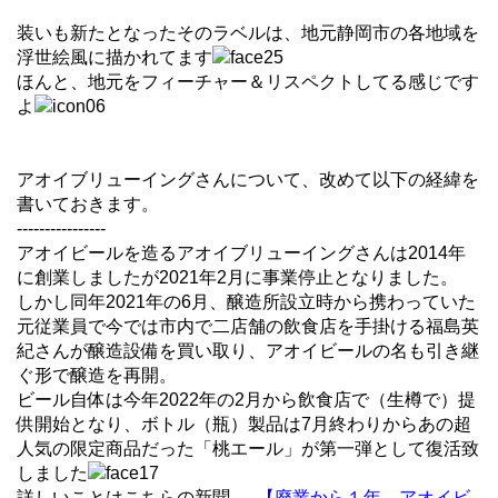
装いも新たとなったそのラベルは、地元静岡市の各地域を
浮世絵風に描かれてます
ほんと、地元をフィーチャー＆リスペクトしてる感じです
よ
アオイブリューイングさんについて、改めて以下の経緯を
書いておきます。
----------------
アオイビールを造るアオイブリューイングさんは2014年
に創業しましたが2021年2月に事業停止となりました。
しかし同年2021年の6月、醸造所設立時から携わっていた
元従業員で今では市内で二店舗の飲食店を手掛ける福島英
紀さんが醸造設備を買い取り、アオイビールの名も引き継
ぐ形で醸造を再開。
ビール自体は今年2022年の2月から飲食店で（生樽で）提
供開始となり、ボトル（瓶）製品は7月終わりからあの超
人気の限定商品だった「桃エール」が第一弾として復活致
しました
詳しいことはこちらの新聞 →
【廃業から１年、アオイビ