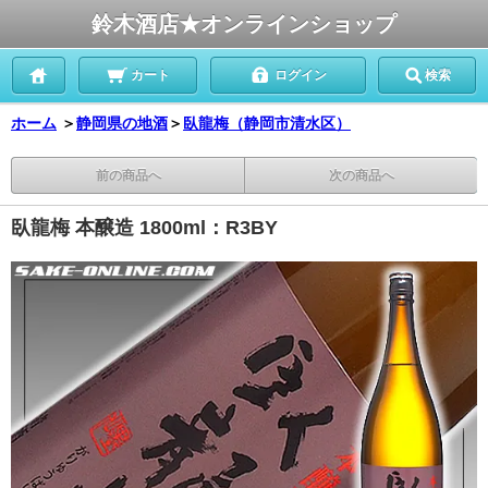
鈴木酒店★オンラインショップ
カート
ログイン
検索
ホーム
＞
静岡県の地酒
＞
臥龍梅（静岡市清水区）
前の商品へ
次の商品へ
臥龍梅 本醸造 1800ml：R3BY