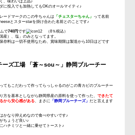
く、味わいは上品♪
ダに投入でも加熱してもOKのオールマイティ♪
レードマークのこの牛ちゃんは
「チェスターちゃん」
って名前
heeseとスターstarを掛け合わた名前とのことです♪
ラムで
740円
です
（8％税込）
国産）、塩」のみとなってます。
保存料は一切不使用なため、賞味期限は製造から10日ほどです
ーズ工場 「蒼～sou～」静岡ブルーチー
ってもこだわって作ってらっしゃるのがこの青カビのブルーチー
り方を基本としながら静岡県産の原料を使って作った、
できたて
るから安心感がある
、まさに
「静岡ブルーチーズ」
だと言えます
はかなり抑えめなので食べやすいです♪
がちょうど良い♪
にハチミツと一緒に乗せてトースト♪