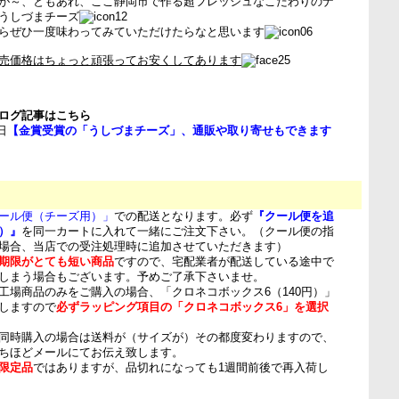
が～、ともあれ、ここ静岡市で作る超フレッシュなこだわりのナ
うしづまチーズ
らぜひ一度味わってみていただけたらなと思います
売価格はちょっと頑張ってお安くしてあります
ログ記事はこちら
日
【金賞受賞の「うしづまチーズ」、通販や取り寄せもできます
ール便（チーズ用）」
での配送となります。必ず
『クール便を追
）』
を同一カートに入れて一緒にご注文下さい。（クール便の指
場合、当店での受注処理時に追加させていただきます）
期限がとても短い商品
ですので、宅配業者が配送している途中で
しまう場合もございます。予めご了承下さいませ。
工場商品のみをご購入の場合、「クロネコボックス6（140円）」
しますので
必ずラッピング項目の「クロネコボックス6」を選択
同時購入の場合は送料が（サイズが）その都度変わりますので、
ちほどメールにてお伝え致します。
限定品
ではありますが、品切れになっても1週間前後で再入荷し