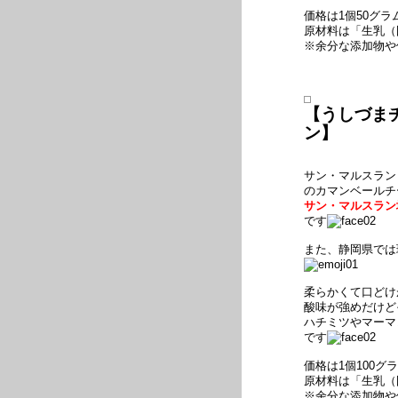
価格は1個50グラ
原材料は「生乳（
※余分な添加物や
【うしづまチ
ン】
サン・マルスラン（S
のカマンベールチ
サン・マルスラン
です
また、静岡県では
柔らかくて口どけ
酸味が強めだけど
ハチミツやマーマ
です
価格は1個100グ
原材料は「生乳（
※余分な添加物や