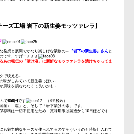
チーズ工場 岩下の新生姜モッツァレラ】
ク
な発想と展開でかなり楽しげな漬物の～
『岩下の新生姜』さん
と
のです、すげーぇぇぇ
るあの秘伝の「漬け液」に新鮮なモッツァレラを漬けちゃってま
クで映える♪
の味がしみていて新生姜っぽい♪
が風味を損なわなくて良いかも♪
ラムで
850円
です
（8％税込）
国産）、塩」と、そして「岩下漬けの素」です。
保存料は一切不使用なため、賞味期限は製造から10日ほどです
にも魅力的なチーズが作られてるのでそういうのも時折仕入れて