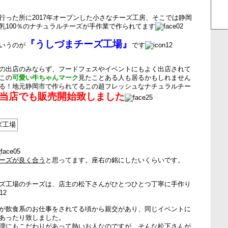
行った所に2017年オープンした小さなチーズ工房、そこでは静岡
乳100％のナチュラルチーズが手作業で作られてます
『うしづまチーズ工場』
いうのが
です
の出店のみならず、フードフェスやイベントにもよく出店されて
この
可愛い牛ちゃんマーク
見たことある人も居るかもしれません
る！地元静岡市で作られてるこの超フレッシュなナチュラルチー
当店でも販売開始致しました
ーズが良く合う
と思ってます。座右の銘にしたいくらいです。
ズ工場のチーズは、店主の松下さんがひとつひとつ丁寧に手作り
が飲食系のお仕事をされてる頃から親交があり、同じイベントに
あったり致しました。
理にもこだわりがあって熱いお人なのですが、そんな松下さんが