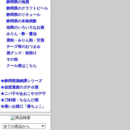
静岡県の地酒
静岡県のクラフトビール
静岡県のリキュール
静岡県の本格焼酎
他県のいろいろなお酒
みりん・酢・醤油
酒粕・みりん粕・甘酒
チーズ等のおつまみ
酒グッズ・前掛け
その他
クール便はこちら
★静岡萌酒綺譚シリーズ
★仮想通貨のガチホ酒
★ニパ子やあおこやガデ子
★刀剣酒・ちなんだ酒
★痛いお猪口「痛ちょこ」