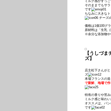
ミルク感がすっご
そのままでもサラ
です
ちなみに大きなト
チーズc
価格は1個100グ
原材料は「生乳（
※余分な添加物や
【うしづまチ
ズ】
店主松下さんがと
ズ
本場フランスの造
で新鮮
、
地場で作
特有の香りや苦み
ミルク感と味わい
オススメは、パン
です