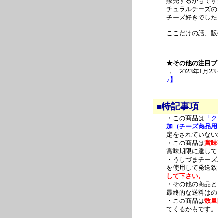
販売するかもです
チュラルチーズの
チーズ好きでした
ここだけの話、
販
★その他の注目ブ
→ 2023年1月23
♪】
■特記事項
・この商品は
「ク
加（チーズ商品用
定をされていない
・この商品は
賞味
賞味期限に達して
・うしづまチーズ
を使用して発送致
して下さい。
・その他の商品と
最終的な送料はの
・この商品は
数量
てくるかもです。