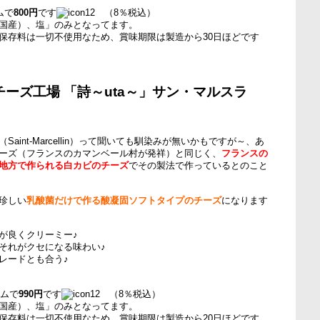
ムで
800円
です
（8％税込）
国産）、塩」のみとなってます。
保存料は一切不使用なため、賞味期限は製造から30日ほどです
ーズ工場 「詩～uta～」サン・マルスラ
aint-Marcellin）って聞いても馴染みが無いかもですが～、あ
ーズ（フランスのカマンベール村が発祥）と同じく、
フランスの
地方で作られる白カビのチーズ
でその製法で作っているとのこと
珍しい
乳酸菌だけで作る酸凝固ソフトタイプのチーズ
になります
が良くクリーミー♪
それがクセになる味わい♪
レードとも合う♪
ラムで
990円
です
（8％税込）
国産）、塩」のみとなってます。
保存料は一切不使用なため、賞味期限は製造から20日ほどです