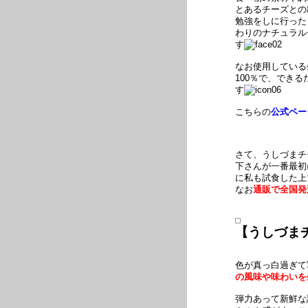
とあるチーズとの
勉強をしに行った
わりのナチュラル
す
なお使用している
100％で、でき
す
こちらの
公式ペー
さて、うしづまチ
下さんが一番最初
に私も試食した上
なお
通販で全国発
【うしづま
色が真っ白過ぎて
の風味や味わいを
弾力あって新鮮な