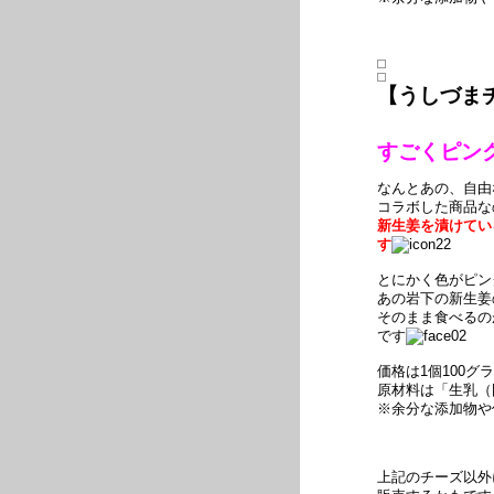
【うしづま
すごくピン
なんとあの、自由
コラボした商品な
新生姜を漬けてい
す
とにかく色がピン
あの岩下の新生姜
そのまま食べるの
です
価格は1個100グ
原材料は「生乳（
※余分な添加物や
上記のチーズ以外