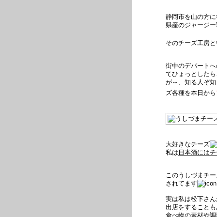
静岡市を山の方に
県産のジャージー
そのチーズ工房と
街中のデパートへ
てひょっとしたら
が～、知る人ぞ知
ズ各種を本日から
大好きなチーズ
私は
日本酒にはチ
このうしづまチー
されてます
実は私は松下さん
出店をすることも
食べ物の素材や調