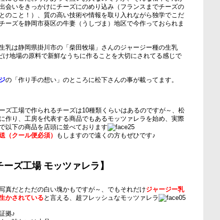
出会いをきっかけにチーズにのめり込み（フランスまでチーズの
とのこと！）、質の高い技術や情報を取り入れながら独学でこだ
チーズを静岡市葵区の牛妻（うしづま）地区で今作っておられま
生乳は静岡県掛川市の「柴田牧場」さんのジャージー種の生乳
るだけ地場の原料で新鮮なうちに作ることを大切にされてる感じで
ジ
の「作り手の想い」のところに松下さんの事が載ってます。
ーズ工場で作られるチーズは10種類くらいはあるのですが～、松
に作り、工房を代表する商品でもあるモッツァレラを始め、実際
で以下の商品を店頭に並べております
送（クール便必須）
もしますので遠くの方もぜひです♪
チーズ工場 モッツァレラ】
写真だとただの白い塊かもですが～、でもそれだけ
ジャージー乳
生かされている
と言える、超フレッシュなモッツァレラ
証拠♪