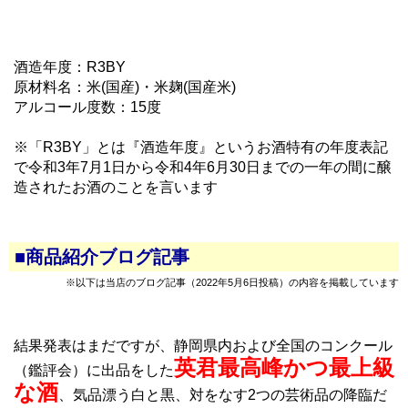
酒造年度：R3BY
原材料名：米(国産)・米麹(国産米)
アルコール度数：15度
※「R3BY」とは『酒造年度』というお酒特有の年度表記
で令和3年7月1日から令和4年6月30日までの一年の間に醸
造されたお酒のことを言います
■商品紹介ブログ記事
※以下は当店のブログ記事（2022年5月6日投稿）の内容を掲載しています
結果発表はまだですが、静岡県内および全国のコンクール
英君最高峰かつ最上級
（鑑評会）に出品をした
な酒
、気品漂う白と黒、対をなす2つの芸術品の降臨だ