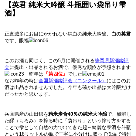
【英君 純米大吟醸 斗瓶囲い袋吊り雫
酒】
正直滅多にお目にかかれない純白の純米大吟醸、
白の英君
です、眼福
このお酒も同じく、この5月に開催される
静岡県新酒鑑評
会
に提出・出品されるお酒で、優秀な順位が予想されます
昨年は
『第四位』
でした
なお昨年の時は
全国新酒鑑評会（コンクール）
にはこのお
酒は出品されませんでした。今年も確か出品は大吟醸だけ
だったかと思います。
兵庫県産の山田錦を
精米歩合40％の純米大吟醸
で、醗酵し
た醪（もろみ）を搾る時に「袋吊り」という搾り方をする
ことで雫として自然の力で出てきた超～綺麗な雫酒を斗瓶
という18リットルの瓶で丁寧に小分けに取って低温で特別