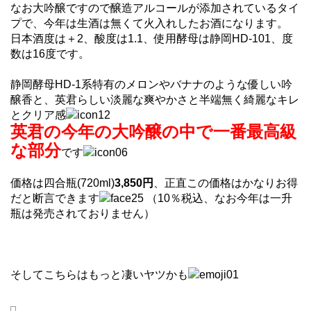
なお大吟醸ですので醸造アルコールが添加されているタイ
プで、今年は生酒は無くて火入れしたお酒になります。
日本酒度は＋2、酸度は1.1、使用酵母は静岡HD-101、度
数は16度です。
静岡酵母HD-1系特有のメロンやバナナのような優しい吟
醸香と、英君らしい淡麗な爽やかさと半端無く綺麗なキレ
とクリア感
英君の今年の大吟醸の中で一番最高級
な部分
です
価格は四合瓶(720ml)
3,850円
、正直この価格はかなりお得
だと断言できます
（10％税込、なお今年は一升
瓶は発売されておりません）
そしてこちらはもっと凄いヤツかも