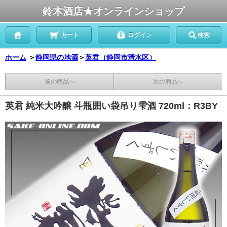
鈴木酒店★オンラインショップ
カート
ログイン
検索
ホーム
＞
静岡県の地酒
＞
英君（静岡市清水区）
前の商品へ
次の商品へ
英君 純米大吟醸 斗瓶囲い袋吊り雫酒 720ml：R3BY