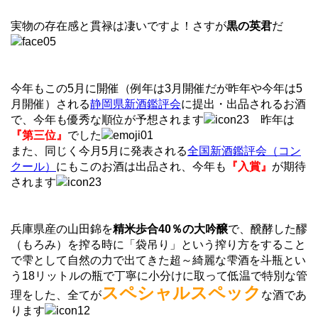
実物の存在感と貫禄は凄いですよ！さすが
黒の英君
だ
今年もこの5月に開催（例年は3月開催だが昨年や今年は5
月開催）される
静岡県新酒鑑評会
に提出・出品されるお酒
で、今年も優秀な順位が予想されます
昨年は
『第三位』
でした
また、同じく今月5月に発表される
全国新酒鑑評会（コン
クール）
にもこのお酒は出品され、今年も
『入賞』
が期待
されます
兵庫県産の山田錦を
精米歩合40％の大吟醸
で、醗酵した醪
（もろみ）を搾る時に「袋吊り」という搾り方をすること
で雫として自然の力で出てきた超～綺麗な雫酒を斗瓶とい
う18リットルの瓶で丁寧に小分けに取って低温で特別な管
スペシャルスペック
理をした、全てが
な酒であ
ります