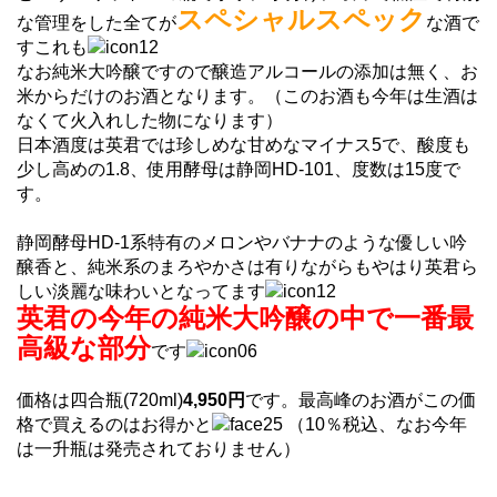
スペシャルスペック
な管理をした全てが
な酒で
すこれも
なお純米大吟醸ですので醸造アルコールの添加は無く、お
米からだけのお酒となります。（このお酒も今年は生酒は
なくて火入れした物になります）
日本酒度は英君では珍しめな甘めなマイナス5で、酸度も
少し高めの1.8、使用酵母は静岡HD-101、度数は15度で
す。
静岡酵母HD-1系特有のメロンやバナナのような優しい吟
醸香と、純米系のまろやかさは有りながらもやはり英君ら
しい淡麗な味わいとなってます
英君の今年の純米大吟醸の中で一番最
高級な部分
です
価格は四合瓶(720ml)
4,950円
です。最高峰のお酒がこの価
格で買えるのはお得かと
（10％税込、なお今年
は一升瓶は発売されておりません）