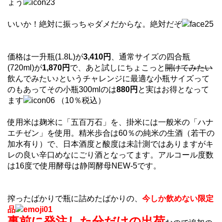
ょう
いいか！絶対に振っちゃダメだからな。絶対だぞ
価格は一升瓶(1.8L)が
3,410円
、通常サイズの四合瓶
(720ml)が
1,870円
で、あと試しにちょこっと
開けてみたい
飲んでみたい♪というチャレンジに最適な小瓶サイズって
のもあってその小瓶300mlのは
880円
と実はお得となって
ます
（10％税込）
使用米は麹米に「五百万石」を、掛米には一般米の「ハナ
エチゼン」を使用。精米歩合は60％の純米の生酒（若干の
加水有り）で、日本酒度と酸度は未計測ではありますがキ
レの良い辛口めなにごり酒となってます。アルコール度数
は16度で使用酵母は静岡酵母NEW-5です。
搾ったばかりで瓶に詰めたばかりの、
今しか飲めない限定
品
事前に発注した分だけの出荷