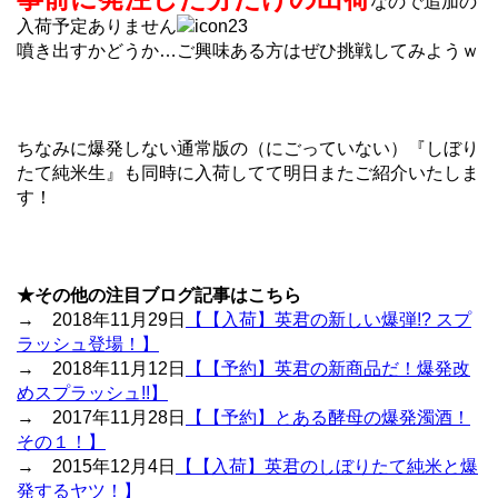
なので追加の
入荷予定ありません
噴き出すかどうか…ご興味ある方はぜひ挑戦してみようｗ
ちなみに爆発しない通常版の（にごっていない）『しぼり
たて純米生』も同時に入荷してて明日またご紹介いたしま
す！
★その他の注目ブログ記事はこちら
→ 2018年11月29日
【【入荷】英君の新しい爆弾!? スプ
ラッシュ登場！】
→ 2018年11月12日
【【予約】英君の新商品だ！爆発改
めスプラッシュ!!】
→ 2017年11月28日
【【予約】とある酵母の爆発濁酒！
その１！】
→ 2015年12月4日
【【入荷】英君のしぼりたて純米と爆
発するヤツ！】