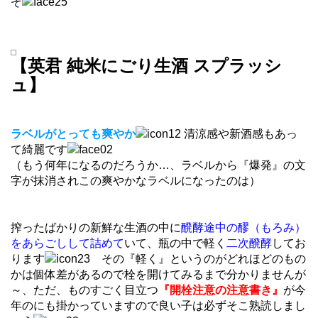
ぞ
【英君 純米にごり生酒 スプラッシ
ュ】
ラベルがとっても爽やか
清涼感や新酒感もあっ
て綺麗です
（もう何年になるのだろうか…、ラベルから『爆発』の文
字が抹消されこの爽やかなラベルになったのは）
搾ったばかりの新鮮な生酒の中に
醗酵途中の醪（もろみ）
をあらごしして詰めて
いて、瓶の中で軽く
二次醗酵
してお
ります
その『軽く』というのがどれほどのもの
かは個体差があるので栓を開けてみるまで分かりませんが
～、ただ、ものすごく目立つ
『開栓注意の注意書き』
が今
年のにも掛かっていますので良い子は必ずそこ熟読しまし