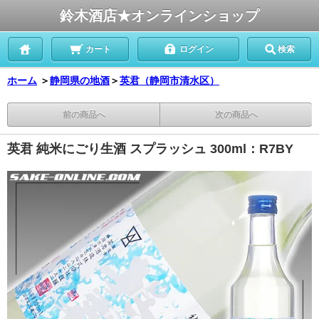
鈴木酒店★オンラインショップ
カート
ログイン
検索
ホーム
＞
静岡県の地酒
＞
英君（静岡市清水区）
前の商品へ
次の商品へ
英君 純米にごり生酒 スプラッシュ 300ml：R7BY