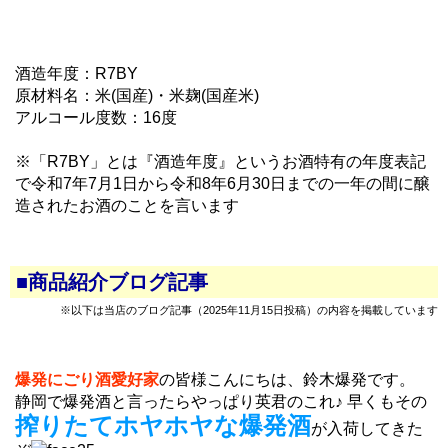
酒造年度：R7BY
原材料名：米(国産)・米麹(国産米)
アルコール度数：16度
※「R7BY」とは『酒造年度』というお酒特有の年度表記
で令和7年7月1日から令和8年6月30日までの一年の間に醸
造されたお酒のことを言います
■商品紹介ブログ記事
※以下は当店のブログ記事（2025年11月15日投稿）の内容を掲載しています
爆発にごり酒愛好家
の皆様こんにちは、鈴木爆発です。
静岡で爆発酒と言ったらやっぱり英君のこれ♪ 早くもその
搾りたてホヤホヤな爆発酒
が入荷してきた