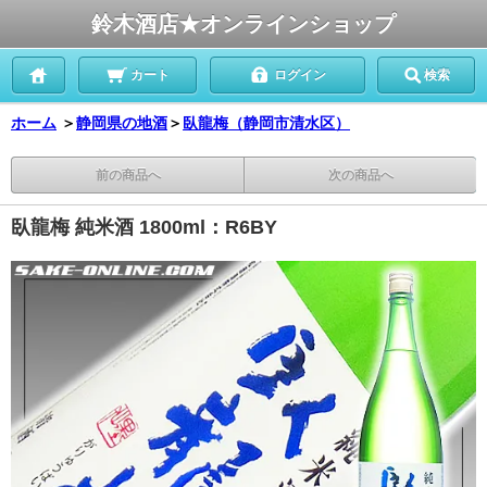
鈴木酒店★オンラインショップ
カート
ログイン
検索
ホーム
＞
静岡県の地酒
＞
臥龍梅（静岡市清水区）
前の商品へ
次の商品へ
臥龍梅 純米酒 1800ml：R6BY