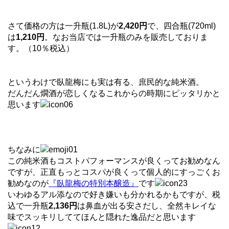
さて価格の方は一升瓶(1.8L)が
2,420円
で、四合瓶(720ml)
は
1,210円
。なお当店では一升瓶のみを販売しておりま
す。（10％税込）
というわけで臥龍梅にも実は有る、庶民的な純米酒。
だんだん燗酒が恋しくなるこれからの時期にピッタリかと
思います
ちなみに
この純米酒もコストパフォーマンスが良くってお勧めなん
ですが、正直もっとコスパが良くって個人的にすっごくお
勧めなのが
『臥龍梅の特別本醸造』
です
いわゆるアル添なので好き嫌いも分かれるかもですが、税
込で一升瓶
2,136円
は鼻血が出る安さだし、全然キレイな
味でスッキリしててほんと隠れた逸品だと思います