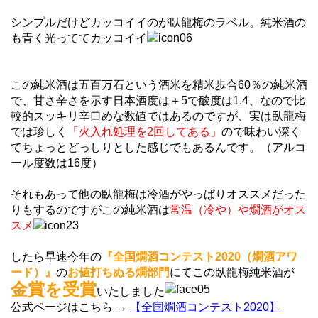
シンプルだけどカッコイイのが臥龍梅のラベル。純米酒の
も青く光っててカッコイイ
この純米酒は五百万石という酒米を精米歩合60％の純米酒
で、甘さ辛さを示す日本酒度は＋5で酸度は1.4、なので比
較的スッキリ辛口めな数値ではあるのですが、実は臥龍梅
では珍しく
「火入れ処理を2回してある」
ので味わい深く
てちょっとどっしりとした感じでもあるんです。（アルコ
ール度数は16度）
それもあって他の臥龍梅は冷酒がやっぱりオススメだった
りもするのですがこの純米酒は
常温（冷や）や燗酒がオス
スメ
したら早速今年の
『全国燗酒コンテスト2020（燗酒アワ
ード）』
の
お値打ちぬる燗部門
にてこの臥龍梅純米酒が
金賞を受賞
いたしました
公式ページはこちら →
【全国燗酒コンテスト2020】