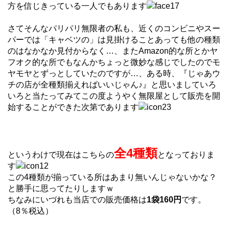
方を信じきっている一人でもあります
さてそんなパリパリ無限者の私も、近くのコンビニやスー
パーでは「キャベツの」は見掛けることあっても他の種類
のはなかなか見付からなく…、またAmazon的な所とかヤ
フオク的な所でもなんかちょっと微妙な感じでしたのでモ
ヤモヤとずっとしていたのですが…、ある時、『じゃあウ
チの店が全種類揃えればいいじゃん♪』と思いましていろ
いろと当たってみてこの度ようやく無限屋として販売を開
始することができた次第であります
全4種類
というわけで現在はこちらの
となっておりま
す
この4種類が揃っている所はあまり無いんじゃないかな？
と勝手に思ってたりしますｗ
ちなみにいづれも当店での販売価格は
1袋160円
です。
（8％税込）