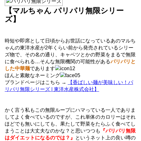
【マルちゃん パリパリ無限シリー
ズ】
時短や即席として日頃からお世話になっているあのマルち
ゃんの東洋水産が2年くらい前から発売されているシリー
ズ物で、その名の通り、キャベツとかの野菜をまるで無限
に食べられる…そんな無限機関の可能性がある
パリパリと
した中華麺
であります
ほんと素敵なネーミング
ブランドページはこちら →
【香ばしい麺が美味しい！パ
リパリ無限シリーズ | 東洋水産株式会社】
かく言う私もこの無限ループにハマっている一人でありま
してよく食べているのですが、これ単体のカロリーはそれ
ほどでも無いにしても、果たして野菜をたらふく食べてし
まうことは大丈夫なのかな？と思いつつも
『パリパリ無限
はダイエットになるのでは？』
というネット上の良い噂の