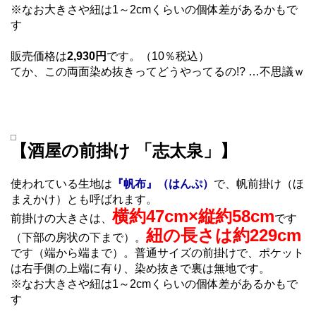
※なお大きさや紐は1～2cmくらいの個体差があるかもで
す
販売価格は
2,930円
です。（10％税込）
てか、この両面染め抜きってどうやってるの!? …不思議ｗ
【酒屋の前掛け 「志太泉」】
使われている生地は
『帆布』（はんぷ）
で、帆前掛け（ほ
まえかけ）とも呼ばれます。
横約47cm×縦約58cm
前掛けの大きさは、
です
紐の長さは約229cm
（下部の房状の下まで）。
です（端から端まで）。普通サイズの前掛けで、ポケット
は右手側の上端に有り、染め抜きで裏は無地です。
※なお大きさや紐は1～2cmくらいの個体差があるかもで
す