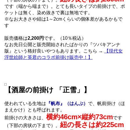
です（端から端まで）。とても長いタイプの前掛けで、ポ
ケットは無く、染め抜きで裏は無地です。
※なお大きさや紐は1～2cmくらいの個体差があるかもで
す
販売価格は
2,200円
です。（10％税込）
なお先日公開と販売開始されたばかりの『ツバキアンナ
版』という格好良いやつもあります。こちら →
【現代女
浮世絵師と英君のコラボ前掛け販売中！】
【酒屋の前掛け 「正雪」】
使われている生地は
『帆布』（はんぷ）
で、帆前掛け（ほ
まえかけ）とも呼ばれます。
横約46cm×縦約73cm
前掛けの大きさは、
です
紐の長さは約225cm
（下部の房状の下まで）。