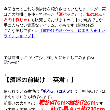
今回改めてこれら前掛けを紹介させていただきますが、実
はこの前掛けを使って作った
『酒バッグ』（←私のおふく
ろの手作りｗ）
も販売しておりますｗ これは当店でしか
手に入らない貴重なアイテム、かもですよ
こんな感じです♪ →
【前掛けの酒バッグ - 鈴木酒店★オン
ラインショップ】
では前掛けについて少し詳しめに紹介してみますね
【酒屋の前掛け 「英君」】
使われている生地は
『帆布』（はんぷ）
で、帆前掛け（ほ
まえかけ）とも呼ばれます。
横約47cm×縦約72cm
前掛けの大きさは、
です
紐の長さは約230cm
（下部の房状の下まで）。