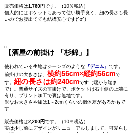
販売価格は
1,760円
です。（10％税込）
個人的にはポケットもあって使い勝手良く、紐の長さも長
いのでお腹出てても結構安心です(^o^)
【酒屋の前掛け 「杉錦」】
使われている生地はジーンズのような
『デニム』
です。
横約56cm×縦約56cm
前掛けの大きさは、
で
紐の長さは約240cm
す。
です（端から端ま
で）。普通サイズの前掛けで、ポケットは右手側の上端に
有り、プリント加工で裏は無地です。
※なお大きさや紐は1～2cmくらいの個体差があるかもで
す
販売価格は
2,200円
です。（10％税込）
実は少し前に
デザインがリニューアル
しまして、可愛らし