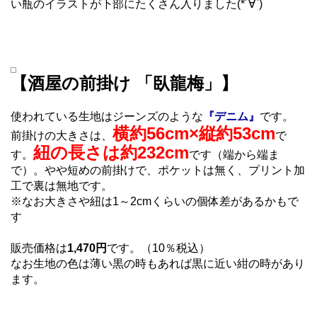
い瓶のイラストが下部にたくさん入りました(*´∀`)
【酒屋の前掛け 「臥龍梅」】
使われている生地はジーンズのような
『デニム』
です。
横約56cm×縦約53cm
前掛けの大きさは、
で
紐の長さは約232cm
す。
です（端から端ま
で）。やや短めの前掛けで、ポケットは無く、プリント加
工で裏は無地です。
※なお大きさや紐は1～2cmくらいの個体差があるかもで
す
販売価格は
1,470円
です。（10％税込）
なお生地の色は薄い黒の時もあれば黒に近い紺の時があり
ます。