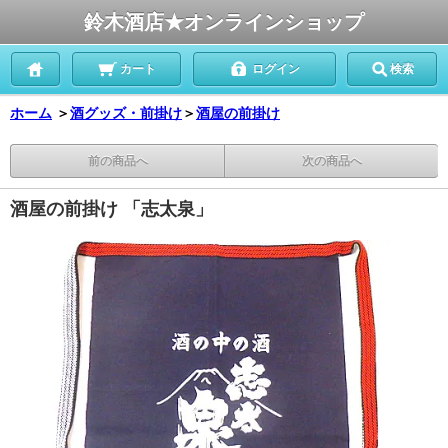
鈴木酒店★オンラインショップ
カート
ログイン
検索
ホーム
＞
酒グッズ・前掛け
＞
酒屋の前掛け
前の商品へ
次の商品へ
酒屋の前掛け 「志太泉」