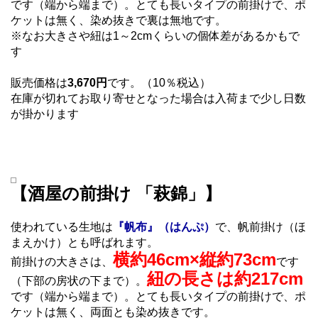
です（端から端まで）。とても長いタイプの前掛けで、ポ
ケットは無く、染め抜きで裏は無地です。
※なお大きさや紐は1～2cmくらいの個体差があるかもで
す
販売価格は
3,670円
です。（10％税込）
在庫が切れてお取り寄せとなった場合は入荷まで少し日数
が掛かります
【酒屋の前掛け 「萩錦」】
使われている生地は
『帆布』（はんぷ）
で、帆前掛け（ほ
まえかけ）とも呼ばれます。
横約46cm×縦約73cm
前掛けの大きさは、
です
紐の長さは約217cm
（下部の房状の下まで）。
です（端から端まで）。とても長いタイプの前掛けで、ポ
ケットは無く、両面とも染め抜きです。