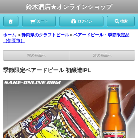
鈴木酒店★オンラインショップ
カート
ログイン
検索
ホーム
＞
静岡県のクラフトビール
＞
ベアードビール・季節限定品
（伊豆市）
前の商品へ
次の商品へ
季節限定ベアードビール 初醸造IPL