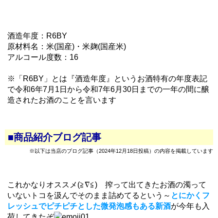
酒造年度：R6BY
原材料名：米(国産)・米麹(国産米)
アルコール度数：16
※「R6BY」とは『酒造年度』というお酒特有の年度表記
で令和6年7月1日から令和7年6月30日までの一年の間に醸
造されたお酒のことを言います
■商品紹介ブログ記事
※以下は当店のブログ記事（2024年12月18日投稿）の内容を掲載しています
これかなりオススメ(≧∇≦) 搾って出てきたお酒の濁って
いないトコを汲んでそのまま詰めてるという～
とにかくフ
レッシュでピチピチとした微発泡感もある新酒
が今年も入
荷してきたぞ