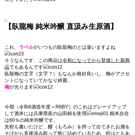
【臥龍梅 純米吟醸 直汲み生原酒】
これ、
ラベル
がいつもの臥龍梅のとは違いますよね
そうなんです、この商品は
令和になってから登場した新商
品
でもあるんです
臥龍梅の文字（文字？）もなんか格好良いし、梅がアクセ
ントになっていてかなり綺麗。
梅
が光ります
今期（令和6酒造年度＝R6BY）のこれはグレードアップ
して酒米には兵庫県産の山田錦を使用
精米歩合
は60％の純米吟醸です。
先程も書いたけど、醪（もろみ）を搾って出てきたお酒を
そばから直接汲み取って瓶に詰めているため、何はともあ