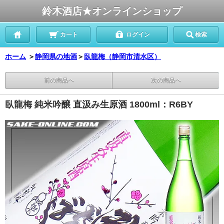
鈴木酒店★オンラインショップ
カート
ログイン
検索
ホーム
＞
静岡県の地酒
＞
臥龍梅（静岡市清水区）
前の商品へ
次の商品へ
臥龍梅 純米吟醸 直汲み生原酒 1800ml：R6BY