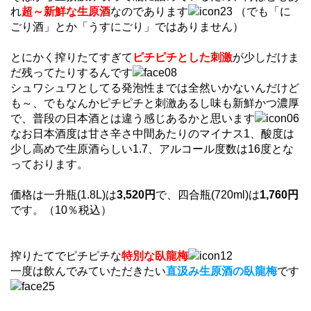
れ
超～新鮮な生原酒
なのであります
（でも「に
ごり酒」とか「うすにごり」ではありません）
とにかく搾りたてすぎて
ピチピチとした刺激
が少しだけま
だ残ってたりするんです
シュワシュワとしてる発泡性までは全然いかないんだけど
も～、でもなんかピチピチと刺激あるし味も新鮮かつ濃厚
で、普段の日本酒とは違う感じあるかと思います
なお日本酒度は甘さ辛さ中間あたりのマイナス1、酸度は
少し高めで生原酒らしい1.7、アルコール度数は16度とな
っております。
価格は一升瓶(1.8L)は
3,520円
で、四合瓶(720ml)は
1,760円
です。（10％税込）
搾りたてでピチピチな
特別な臥龍梅
一度は飲んでみていただきたい
直汲み生原酒の臥龍梅
です