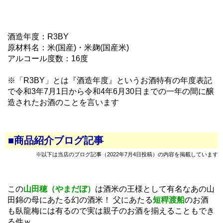
酒造年度：R3BY
原材料名：米(国産)・米麹(国産米)
アルコール度数：16度
※「R3BY」とは『酒造年度』というお酒特有の年度表記
で令和3年7月1日から令和4年6月30日までの一年の間に醸
造されたお酒のことを言います
■商品紹介ブログ記事
※以下は当店のブログ記事（2022年7月4日投稿）の内容を掲載しています
この
山田穂（やまだぼ）
は酒米の王様として有名なあの山
田錦の母にあたる幻の酒米！ 父にあたる
短稈渡船
のお酒
も臥龍梅には有るので実は親子のお酒を揃えることもでき
る件ｗ