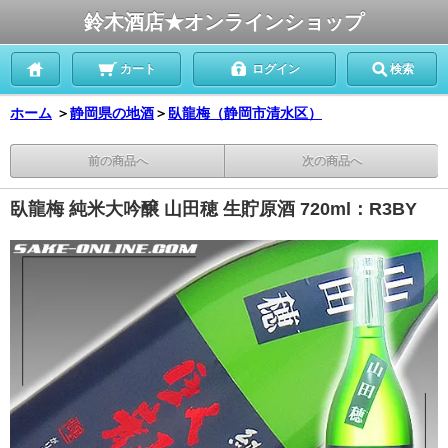
鈴木酒店★オンラインショップ
カート
ログイン
検索
ホーム
＞
静岡県の地酒
＞
臥龍梅（静岡市清水区）
前の商品へ
次の商品へ
臥龍梅 純米大吟醸 山田穂 生貯原酒 720ml：R3BY