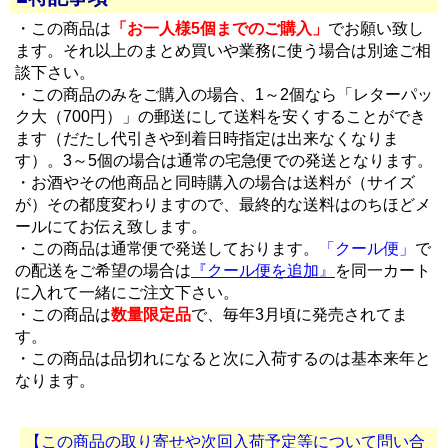
・この商品は
「お一人様5個までのご購入」
でお願い致し
ます。それ以上のまとめ買いや業務に使う場合は別途ご相
談下さい。
・この商品のみをご購入の場合、1～2個なら「レターパッ
ク大（700円）」の郵送にして送料を安くすることができ
ます（だたし代引きや到着日時指定は出来なくなりま
す）。3～5個の場合は通常の宅急便での発送となります。
・お酒やその他商品と同時購入の場合は送料が（サイズ
が）その都度変わりますので、最終的な送料はのちほどメ
ールにてお伝え致します。
・この商品は通常便で発送しております。
「クール便」
で
の配送をご希望の場合は
『クール便を追加』
を同一カート
に入れて一緒にご注文下さい。
・この商品は
数量限定品
で、毎年3月頃に発売されてま
す。
・この商品は品切れになると次に入荷するのは基本来年と
なります。
【この商品の取り寄せや次回入荷予定等について問い合