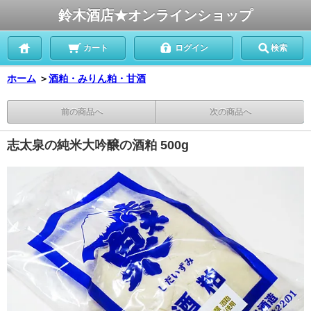
鈴木酒店★オンラインショップ
カート
ログイン
検索
ホーム
＞
酒粕・みりん粕・甘酒
前の商品へ
次の商品へ
志太泉の純米大吟醸の酒粕 500g