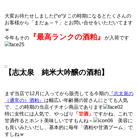
大変お待たせしました(^o^)/ この時期になるとたくさんの
お客様から「まだぁ～？」とお問い合せをいただいてます
ｗ
『最高ランクの酒粕』
今年もその
が入荷です
【志太泉 純米大吟醸の酒粕】
まず当店で12月に入ってから販売してる今期の
『志太泉の
（通常の）酒粕』
は幅広い年齢層の皆さんにとても人気
で、この時期の当店イチオシ商品であります
特に女性には人気で、やっぱり
「甘酒」
ですかね、これで
甘酒作るとホント美味しいですもんね～
美容に
も良いみたいだし、基本的に毎年「酒粕や甘酒ブーム」で
すしねｗ