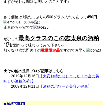
ますがそれは問題は無いとのことです）
さて価格は1袋たっぷりの500グラム入れてあって
450円
（8％税込）
正直めちゃ安です
最高クラスのこの志太泉の酒粕
ぜひこの
で
甘酒作って味わってみて下さい♪
無くなり次第即終了の
数量限定品
ですのでお早く
★その他の注目ブログ記事はこちら
→ 2019年12月16日
【大変お待たせしました！本当に美
味しい酒粕入荷♪】
→ 2009年12月11日
【酒粕のパワー☆美容と健康】
■特記事項