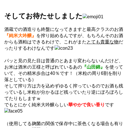
そしてお待たせしました
酒蔵での酒造りも終盤になってきますと最高クラスのお酒
『純米大吟醸』
を搾り始めるんですが、もちろんそのお酒
からも酒粕はできるわけで、これがまた
とても貴重な物
だ
ったりするわけなんです
パッと見の見た目は普通のとあまり変わらないんだけど、
お米は酒米の王様と呼ばれているあの
『山田錦』
を使って
いて、その精米歩合は40％です！（米粒の周り6割を削り
落としている）
そして搾り方は力を込めずゆるく搾っているのでお酒も残
っているし米粒が分かるほど残っていたり逆にぼろぼろし
てたりもしますｗ
でもとにかく純米大吟醸らしい
華やかで良い香り
です
（使用してる麹菌の関係で保存中に茶色くなる場合も有り