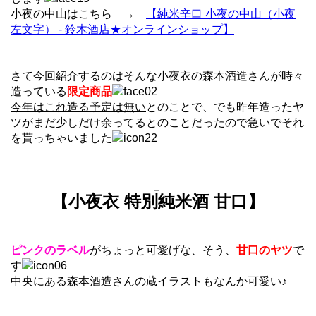
小夜の中山はこちら →
【純米辛口 小夜の中山（小夜
左文字） - 鈴木酒店★オンラインショップ】
さて今回紹介するのはそんな小夜衣の森本酒造さんが時々
造っている
限定商品
今年はこれ造る予定は無い
とのことで、でも昨年造ったヤ
ツがまだ少しだけ余ってるとのことだったので急いでそれ
を貰っちゃいました
【小夜衣 特別純米酒 甘口】
ピンクのラベル
がちょっと可愛げな、そう、
甘口のヤツ
で
す
中央にある森本酒造さんの蔵イラストもなんか可愛い♪