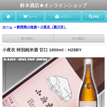
鈴木酒店★オンラインショップ
カート
ログイン
検索
ホーム
＞
静岡県の地酒
＞
小夜衣（菊川市）
前の商品へ
次の商品へ
小夜衣 特別純米酒 甘口 1800ml：H29BY