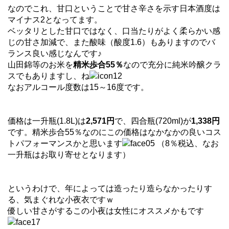
なのでこれ、甘口ということで甘さ辛さを示す日本酒度は
マイナス2となってます。
ベッタリとした甘口ではなく、口当たりがよく柔らかい感
じの甘さ加減で、また酸味（酸度1.6）もありますのでバ
ランス良い感じなんです♪
山田錦等のお米を
精米歩合55％
なので充分に純米吟醸クラ
スでもありますし、ね
なおアルコール度数は15～16度です。
価格は一升瓶(1.8L)は
2,571円
で、四合瓶(720ml)が
1,338円
です。精米歩合55％なのにこの価格はなかなかの良いコス
トパフォーマンスかと思います
（8％税込、なお
一升瓶はお取り寄せとなります）
というわけで、年によっては造ったり造らなかったりす
る、気まぐれな小夜衣ですｗ
優しい甘さがするこの小夜は女性にオススメかもです