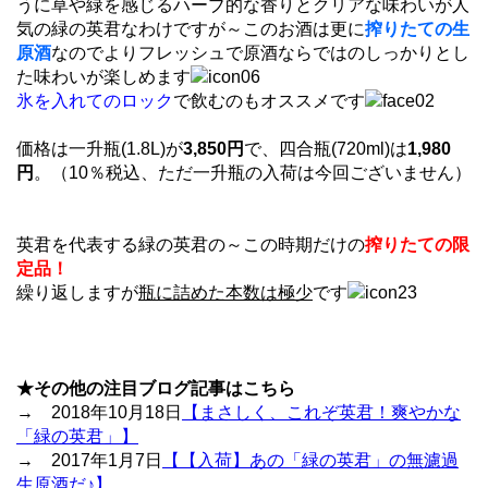
うに草や緑を感じるハーブ的な香りとクリアな味わいが人
気の緑の英君なわけですが～このお酒は更に
搾りたての生
原酒
なのでよりフレッシュで原酒ならではのしっかりとし
た味わいが楽しめます
氷を入れてのロック
で飲むのもオススメです
価格は一升瓶(1.8L)が
3,850円
で、四合瓶(720ml)は
1,980
円
。（10％税込、ただ一升瓶の入荷は今回ございません）
英君を代表する緑の英君の～この時期だけの
搾りたての限
定品！
繰り返しますが
瓶に詰めた本数は極少
です
★その他の注目ブログ記事はこちら
→ 2018年10月18日
【まさしく、これぞ英君！爽やかな
「緑の英君」】
→ 2017年1月7日
【【入荷】あの「緑の英君」の無濾過
生原酒だ♪】