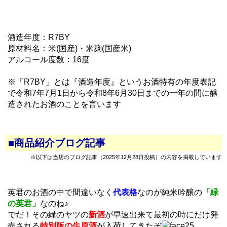
酒造年度：R7BY
原材料名：米(国産)・米麹(国産米)
アルコール度数：16度
※「R7BY」とは『酒造年度』というお酒特有の年度表記
で令和7年7月1日から令和8年6月30日までの一年の間に醸
造されたお酒のことを言います
■商品紹介ブログ記事
※以下は当店のブログ記事（2025年12月28日投稿）の内容を掲載しています
英君のお酒の中で間違いなく
代表格
なのが純米吟醸の
「緑
の英君」
なのね♪
でだ！その緑のヤツの
新酒
が早速出来て最初の時にだけ発
売される
特別版の生原酒
が入荷してきたぞ