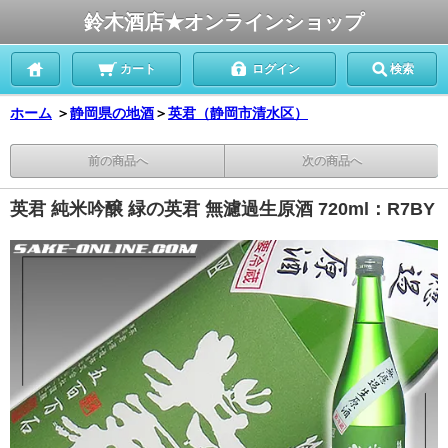
鈴木酒店★オンラインショップ
カート
ログイン
検索
ホーム
＞
静岡県の地酒
＞
英君（静岡市清水区）
前の商品へ
次の商品へ
英君 純米吟醸 緑の英君 無濾過生原酒 720ml：R7BY