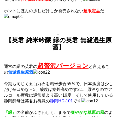
ホントにほんの少しだけしか発売されない
超限定品
だ
【英君 純米吟醸 緑の英君 無濾過生原
酒】
超贅沢バージョン
通常の緑の英君の
と言えるこ
の
無濾過生原酒
今期も同じく五百万石を精米歩合55％で、日本酒度は少し
だけ辛口めな＋3、酸度は案外高めです2.1、原酒なのでア
ルコール度数は通常版より高い16度、そして使用している
静岡酵母は英君お得意の
静岡HD-101
です
『緑』
の名前がふさわしく、まるで
爽やかな草原の風
のよ