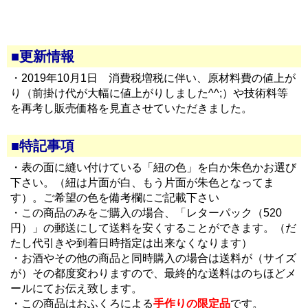
■更新情報
・2019年10月1日 消費税増税に伴い、原材料費の値上が
り（前掛け代が大幅に値上がりしました^^;）や技術料等
を再考し販売価格を見直させていただきました。
■特記事項
・表の面に縫い付けている「紐の色」を白か朱色かお選び
下さい。（紐は片面が白、もう片面が朱色となってま
す）。ご希望の色を備考欄にご記載下さい
・この商品のみをご購入の場合、「レターパック（520
円）」の郵送にして送料を安くすることができます。（だ
たし代引きや到着日時指定は出来なくなります）
・お酒やその他の商品と同時購入の場合は送料が（サイズ
が）その都度変わりますので、最終的な送料はのちほどメ
ールにてお伝え致します。
・この商品はおふくろによる
手作りの限定品
です。