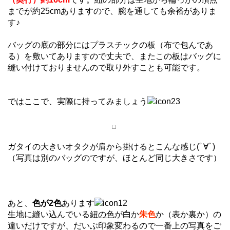
までが約25cmありますので、腕を通しても余裕がありま
す♪
バッグの底の部分にはプラスチックの板（布で包んであ
る）を敷いてありますので丈夫で、またこの板はバッグに
縫い付けておりませんので取り外すことも可能です。
ではここで、実際に持ってみましょう
ガタイの大きいオタクが肩から掛けるとこんな感じ(ﾟ∀ﾟ)
（写真は別のバッグのですが、ほとんど同じ大きさです）
あと、
色が2色
あります
生地に縫い込んでいる
紐の色
が
白
か
朱色
か（表か裏か）の
違いだけですが、だいぶ印象変わるので一番上の写真をご