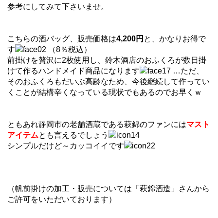
参考にしてみて下さいませ。
こちらの酒バッグ、販売価格は
4,200円
と、かなりお得で
す
（8％税込）
前掛けを贅沢に2枚使用し、鈴木酒店のおふくろが数日掛
けて作るハンドメイド商品になります
…ただ、
そのおふくろもだいぶ高齢なため、今後継続して作ってい
くことが結構辛くなっている現状でもあるのでお早くｗ
ともあれ静岡市の老舗酒蔵である萩錦のファンには
マスト
アイテム
とも言えるでしょう
シンプルだけど～カッコイイです
（帆前掛けの加工・販売については「萩錦酒造」さんから
ご許可をいただいております）