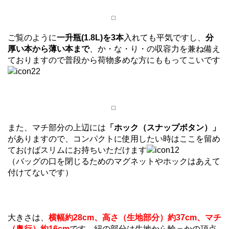
ご覧のように
一升瓶(1.8L)を3本
入れても平気ですし、
分
厚い本から薄い本まで
、か・な・り・の収容力を兼ね備え
ておりますので普段から荷物多めな方にももってこいです
また、マチ部分の上辺には
「ホック（スナップボタン）」
がありますので、コンパクトに使用したい時はここを留め
ておけばスリムにお持ちいただけます
（バッグの口を閉じるためのマグネットやホックはあえて
付けてないです）
大きさは、
横幅約28cm、高さ（生地部分）約37cm、マチ
（奥行）約16cm
です。紐の部分は生地から輪っかの頂点