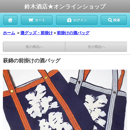
鈴木酒店★オンラインショップ
カート
ログイン
検索
ホーム
＞
酒グッズ・前掛け
＞
前掛けの酒バッグ
前の商品へ
次の商品へ
萩錦の前掛けの酒バッグ