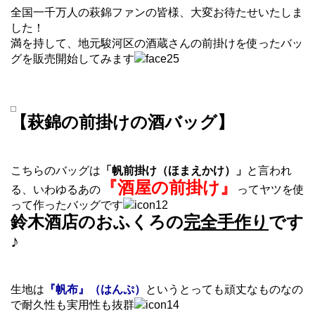
全国一千万人の萩錦ファンの皆様、大変お待たせいたしま
した！
満を持して、地元駿河区の酒蔵さんの前掛けを使ったバッ
グを販売開始してみます
【萩錦の前掛けの酒バッグ】
こちらのバッグは
「帆前掛け（ほまえかけ）」
と言われ
『酒屋の前掛け』
る、いわゆるあの
ってヤツを使
って作ったバッグです
鈴木酒店のおふくろの
完全手作り
です
♪
生地は
『帆布』（はんぷ）
というとっても頑丈なものなの
で耐久性も実用性も抜群