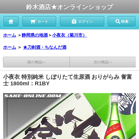
鈴木酒店★オンラインショップ
カート
ログイン
検索
ホーム
＞
静岡県の地酒
＞
小夜衣（菊川市）
ホーム
＞
★刀剣酒・ちなんだ酒
前の商品へ
次の商品へ
小夜衣 特別純米 しぼりたて生原酒 おりがらみ 誉富
士 1800ml：R1BY