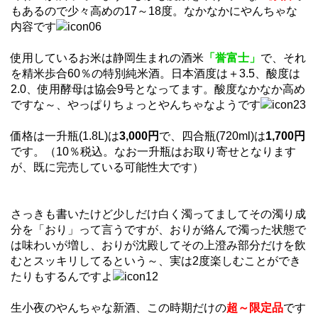
もあるので少々高めの17～18度。なかなかにやんちゃな
内容です
使用しているお米は静岡生まれの酒米
「誉富士」
で、それ
を精米歩合60％の特別純米酒。日本酒度は＋3.5、酸度は
2.0、使用酵母は協会9号となってます。酸度なかなか高め
ですな～、やっぱりちょっとやんちゃなようです
価格は一升瓶(1.8L)は
3,000円
で、四合瓶(720ml)は
1,700円
です。（10％税込。なお一升瓶はお取り寄せとなります
が、既に完売している可能性大です）
さっきも書いたけど少しだけ白く濁ってましてその濁り成
分を「おり」って言うですが、おりが絡んで濁った状態で
は味わいが増し、おりが沈殿してその上澄み部分だけを飲
むとスッキリしてるという～、実は2度楽しむことができ
たりもするんですよ
生小夜のやんちゃな新酒、この時期だけの
超～限定品
です