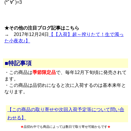
(*ﾟ∀ﾟ)=3
★その他の注目ブログ記事はこちら
→ 2017年12月24日
【【入荷】超～搾りたて！生で濁っ
た小夜衣♪】
■特記事項
・この商品は
季節限定品
で、毎年12月下旬頃に発売されて
ます。
・この商品は品切れになると次に入荷するのは基本来年と
なります。
【この商品の取り寄せや次回入荷予定等について問い合
わせる】
★
品切れ中でも商品によっては数日で取り寄せ可能かもです
★