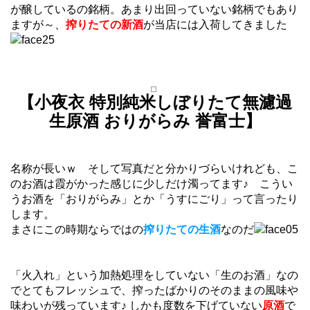
が醸しているの銘柄。あまり出回っていない銘柄でもあり
ますが～、
搾りたての新酒
が当店には入荷してきました
【小夜衣 特別純米しぼりたて無濾過
生原酒 おりがらみ 誉富士】
名称が長いｗ そして写真だと分かりづらいけれども、こ
のお酒は霞がかった感じに少しだけ濁ってます♪ こうい
うお酒を「おりがらみ」とか「うすにごり」って言ったり
します。
まさにこの時期ならではの
搾りたての生酒
なのだ
「火入れ」という加熱処理をしていない「生のお酒」なの
でとてもフレッシュで、搾ったばかりのそのままの風味や
味わいが残っています♪ しかも度数を下げていない
原酒
で