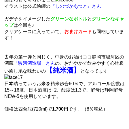
イラストは公式絵師の
『しのづかあつと』さん
ガデ子をイメージした
グリーンなボトル
と
グリーンなキャ
ップ
は今回も♪
クリアケースに入っていて、
おまけカード
も同梱していま
す！
去年の第一弾と同じく、中身のお酒はココ静岡市駿河区の
酒蔵
「駿河酒造場」さん
の、おだやかで飲みやすく心地良
【純米酒】
い癒し系な味わいの
となってます
日本晴っていうお米を精米歩合60％で、アルコール度数は
15～16度、日本酒度は+2、酸度は1.3で、酵母は静岡酵母
NEW-5を使用しています。
価格は四合瓶(720ml)で
1,700円
です。（8％税込）