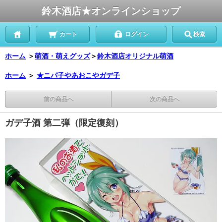
鈴木酒店★オンラインショップ
カート
ログイン
検索
ホーム
＞
萌酒・萌えグッズ
＞
鈴木酒店オリジナル萌酒
ホーム
＞
★ニパ子やあおこやガデ子
前の商品へ
次の商品へ
ガデ子酒 第二弾（限定復刻）