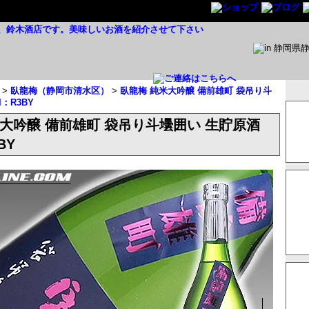
>
臥龍梅（静岡市清水区）
>
臥龍梅 純米大吟醸 備前雄町 袋吊り斗
l：R3BY
米大吟醸 備前雄町 袋吊り斗壜囲い 生貯原酒
BY