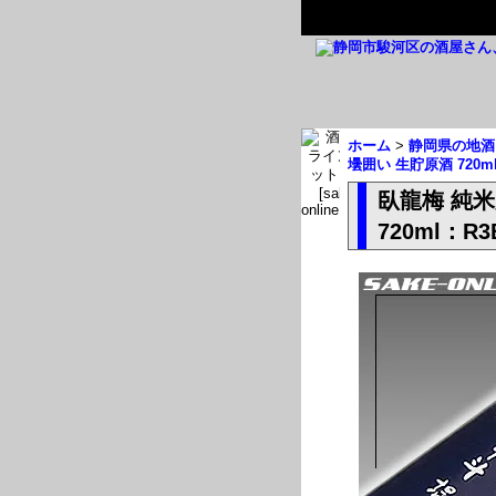
ホーム
>
静岡県の地酒
壜囲い 生貯原酒 720m
臥龍梅 純
720ml：R3