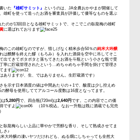
書いた
『雄町サミット』
というのは、JA全農おかやまが開催して
、雄町を使って造ったお酒を審査員が評価して優等なものを選ぶ
れたのが13回目となる雄町サミットで、そこでこの臥龍梅の雄町
賞
に選ばれております
梅のこの雄町なのですが、惜しげなく精米歩合50％の
純米大吟醸
れは醗酵を終えた醪（もろみ）を入れた酒袋を空中に吊してそこ
て出てきてポタポタと落ちてきたお酒を斗瓶という小さな瓶で受
丁寧に貯蔵管理されたという…めちゃめちゃ手間を掛けて管理さ
てます
はありますが、生、ではありません。生貯蔵酒です）
さを示す日本酒度の値は中間あたりの＋1で、酸度は少し控えめ
0号系の酵母を使用しててアルコール度数は16度となってます。
)は
5,280円
で、四合瓶(720ml)は
2,640円
です。この内容でこの価
得ですよ
（10％税込。なお一升瓶は既に酒蔵でも完売
）
と臥龍梅らしい上品に華やかで芳醇な香り、そして熟成させてま
しさ♪
純米大吟醸の凄いヤツだけれども、ぬる燗にしちゃっても全然大