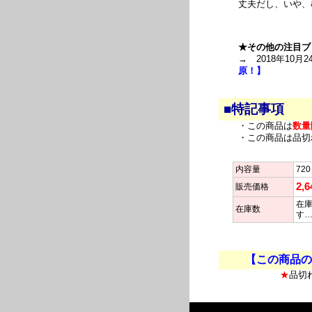
丈夫だし、いや、
★その他の注目ブ
→ 2018年10月2
原！】
■特記事項
・この商品は
数量
・この商品は品切
内容量
720
2,
販売価格
在庫
在庫数
す
【この商品の
★
品切