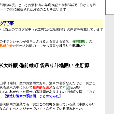
は『酒造年度』というお酒特有の年度表記で令和3年7月1日から令和
での一年の間に醸造されたお酒のことを言います
ログ記事
下は当店のブログ記事（2023年1月13日投稿）の内容を掲載しています
のポテンシャルが引き出されるとも言える酒米
「備前雄町」
の、
熟成させた
純米大吟醸の～しかも貴重な
袋吊り斗瓶囲い
だ
米大吟醸 備前雄町 袋吊り斗壜囲い 生貯原
山県（備前）産のお酒用のお米、酒米の名前なんだけど、実はこ
ある酒米の中において
祖先的な酒米
なんです
ちらに私が作った酒米の系譜図がありますので雄町を探してみて
→
【酒造好適米の系譜図、まとめてみた】
静岡県内の酒蔵でも、実はこの雄町を使っている蔵は半数くらい
なんかもっとメジャーでたくさん使っている印象あった。