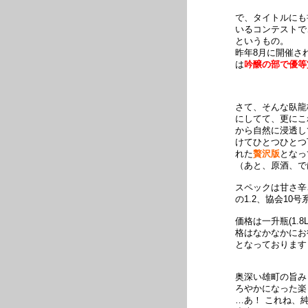
で、タイトルにも
いるコンテストで
というもの。
昨年8月に開催さ
は
吟醸の部で優等
さて、そんな臥龍
にしてて、更にこ
から自然に浸透し
けてひとつひとつ
れた
贅沢版
となっ
（あと、原酒、で
スペックは甘さ辛
の1.2、協会1
価格は一升瓶(1.8L
格はなかなかにお
となっております
奥深い雄町の旨み
ろやかになった楽
…あ！ これね、