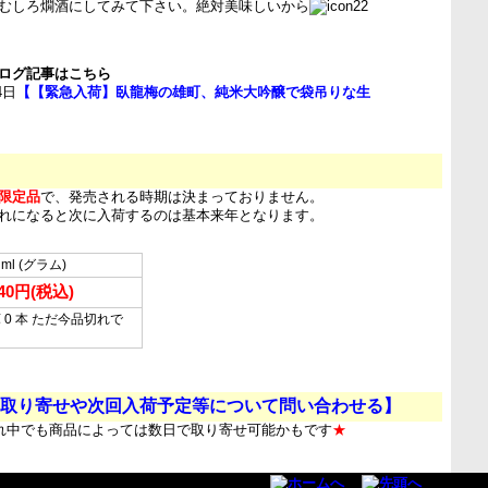
むしろ燗酒にしてみて下さい。絶対美味しいから
ログ記事はこちら
4日
【【緊急入荷】臥龍梅の雄町、純米大吟醸で袋吊りな生
限定品
で、発売される時期は決まっておりません。
れになると次に入荷するのは基本来年となります。
 ml (グラム)
640円(税込)
 0 本 ただ今品切れで
…
取り寄せや次回入荷予定等について問い合わせる】
れ中でも商品によっては数日で取り寄せ可能かもです
★