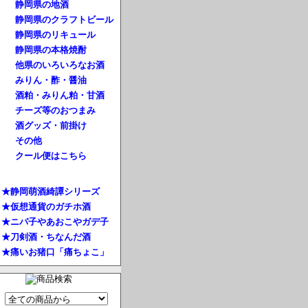
静岡県の地酒
静岡県のクラフトビール
静岡県のリキュール
静岡県の本格焼酎
他県のいろいろなお酒
みりん・酢・醤油
酒粕・みりん粕・甘酒
チーズ等のおつまみ
酒グッズ・前掛け
その他
クール便はこちら
★静岡萌酒綺譚シリーズ
★仮想通貨のガチホ酒
★ニパ子やあおこやガデ子
★刀剣酒・ちなんだ酒
★痛いお猪口「痛ちょこ」