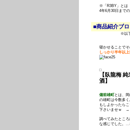
※「R3BY」と
4年6月30日ま
■商品紹介ブ
※以
寝かせることでそ
しっかり半年以上
【臥龍梅 純
酒】
備前雄町
とは、岡
の雄町は今数多く
もしよかったらこ
下さいませｗ 
調べてみたところ
な感じでした。…