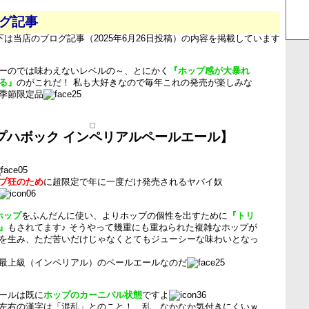
ログ記事
下は当店のブログ記事（2025年6月26日投稿）の内容を掲載しています
ーのでは味わえないレベルの～、とにかく
『ホップ感が大暴れ
る』
のがこれだ！ 私も大好きなので毎年これの発売が楽しみな
季節限定品
プハボック インペリアルペールエール】
プ狂のため
に超限定で年に一度だけ発売されるヤバイ奴
ホップ
をふんだんに使い、よりホップの個性を出すために
『トリ
』
もされてます♪ そうやって幾重にも重ねられた複雑なホップが
を生み、ただ苦いだけじゃなくとてもジューシーな味わいとなっ
最上級（インペリアル）のペールエールなのだ
ールは既に
ホップのカーニバル状態
ですよ
左右の漢字は「混乱」とのこと！…乱、なかなか気付きにくいｗ