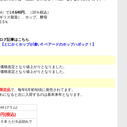
l）で1本
640円
。（10％税込）
ギリス製造）、ホップ、酵母
.5％
ログ記事はこちら
日
【とにかくホップが凄い!! ベアードのホップハボック！】
日 価格改定となり値上がりとなりました。
日 価格改定となり値上がりとなりました。
限定品
で、毎年6月初旬頃に発売されてます。
れになると次に入荷するのは基本来年となります。
 ml (グラム)
0円(税込)
 0 本 ただ今品切れで
…