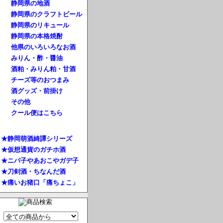
静岡県の地酒
静岡県のクラフトビール
静岡県のリキュール
静岡県の本格焼酎
他県のいろいろなお酒
みりん・酢・醤油
酒粕・みりん粕・甘酒
チーズ等のおつまみ
酒グッズ・前掛け
その他
クール便はこちら
★静岡萌酒綺譚シリーズ
★仮想通貨のガチホ酒
★ニパ子やあおこやガデ子
★刀剣酒・ちなんだ酒
★痛いお猪口「痛ちょこ」