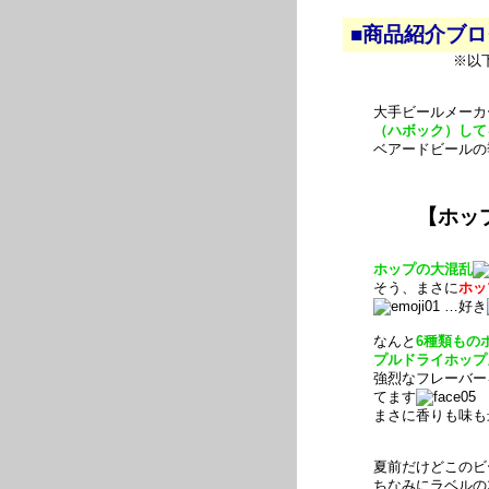
■商品紹介ブ
※以
大手ビールメーカ
（ハボック）して
ベアードビールの
【ホッ
ホップの大混乱
そう、まさに
ホッ
…好き
なんと
6種類もの
プルドライホップ
強烈なフレーバー
てます
まさに香りも味も
夏前だけどこのビ
ちなみにラベルの