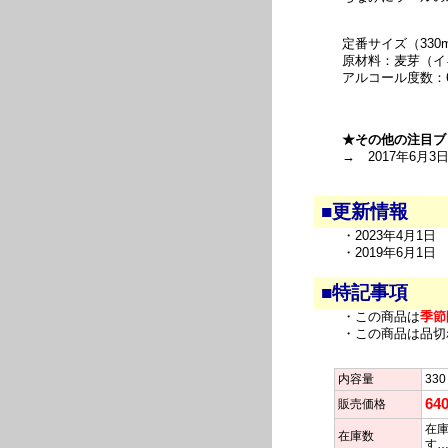
定番サイズ（330m
原材料：麦芽（イ
アルコール度数：6
★その他の注目ブ
→ 2017年6月3
■更新情報
・2023年4月1
・2019年6月1
■特記事項
・この商品は
季節
・この商品は品切
内容量
330
64
販売価格
在庫
在庫数
す