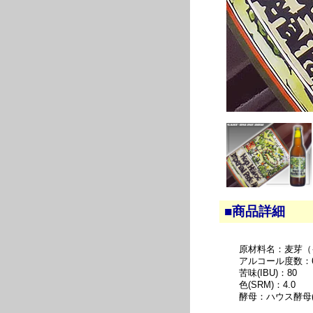
■商品詳細
原材料名：麦芽（
アルコール度数：6
苦味(IBU)：80
色(SRM)：4.0
酵母：ハウス酵母