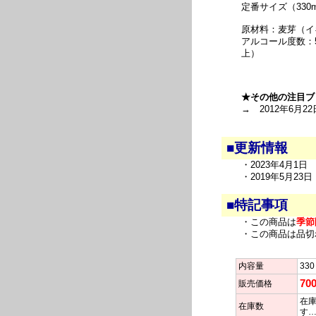
定番サイズ（330m
原材料：麦芽（イ
アルコール度数：
上）
★その他の注目ブ
→ 2012年6月22
■更新情報
・2023年4月1
・2019年5月2
■特記事項
・この商品は
季節
・この商品は品切
内容量
330
70
販売価格
在庫
在庫数
す