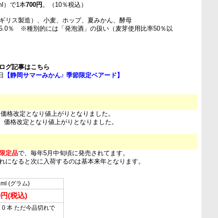
l）で1本
700円
。（10％税込）
ギリス製造）、小麦、ホップ、夏みかん、酵母
5.0％ ※種別的には「発泡酒」の扱い（麦芽使用比率50％以
ログ記事はこちら
日
【静岡サマーみかん♪ 季節限定ベアード】
日 価格改定となり値上がりとなりました。
3日 価格改定となり値上がりとなりました。
限定品
で、毎年5月中旬頃に発売されてます。
れになると次に入荷するのは基本来年となります。
 ml (グラム)
0円(税込)
 0 本 ただ今品切れで
…