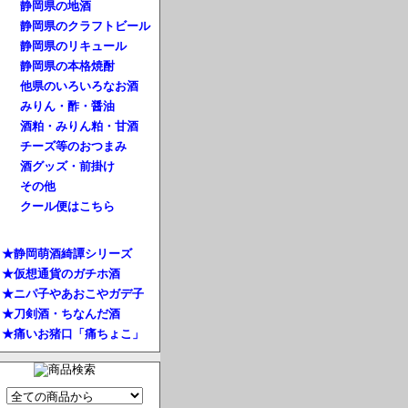
静岡県の地酒
静岡県のクラフトビール
静岡県のリキュール
静岡県の本格焼酎
他県のいろいろなお酒
みりん・酢・醤油
酒粕・みりん粕・甘酒
チーズ等のおつまみ
酒グッズ・前掛け
その他
クール便はこちら
★静岡萌酒綺譚シリーズ
★仮想通貨のガチホ酒
★ニパ子やあおこやガデ子
★刀剣酒・ちなんだ酒
★痛いお猪口「痛ちょこ」