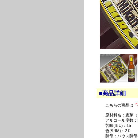
■商品詳細
こちらの商品は
「
原材料名：麦芽（
アルコール度数：5
苦味(IBU)：15
色(SRM)：2.0
酵母：ハウス酵母