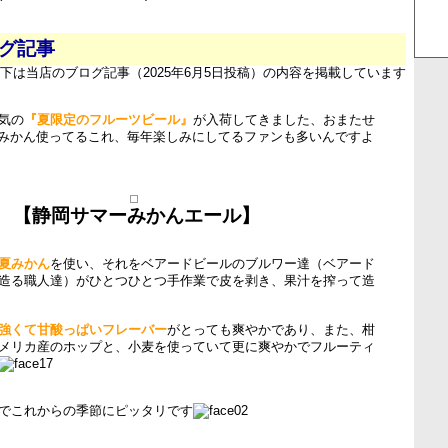
ログ記事
下は当店のブログ記事（2025年6月5日投稿）の内容を掲載しています
気の
『夏限定のフルーツビール』
が入荷してきました、おまたせ
産の夏みかん使ってるこれ、毎年楽しみにしてるファンも多いんですよ
【静岡サマーみかんエール】
夏みかん
を使い、それをベアードビールのブルワー達（ベアード
造る職人達）がひとつひとつ手作業で皮を剥き、果汁を搾って造
強くて甘酸っぱいフレーバー
がとっても爽やかであり、また、柑
メリカ産のホップと、小麦を使っていて更に爽やかでフルーティ
でこれからの季節にピッタリです