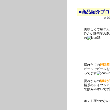
■商品紹介ブ
※以
美味しくて毎年人
(^o^)b 静岡
ね
採れたての
静岡産
ビールでビールを
ってます
夏みかんの
酸味が
橘系のドイツ＆ア
で飲みやすいです
ホント爽やかなの