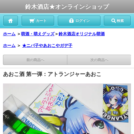
鈴木酒店★オンラインショップ
カート
ログイン
検索
ホーム
＞
萌酒・萌えグッズ
＞
鈴木酒店オリジナル萌酒
ホーム
＞
★ニパ子やあおこやガデ子
前の商品へ
次の商品へ
あおこ酒 第一弾：アトランジャーあおこ