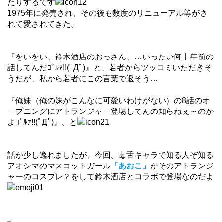
たりするです
1975年に発売され、その後も数度のリニューアル等がさ
れて愛されてきた。
『をいをい、鈴木酒店のおっさん、…いったい何十年前の
話してんだｺﾞﾙｧ!!(ﾟДﾟ)』と、若者からツッコミいただきそ
うだが、私から若者にこの言葉で返そう…
『俺妹（俺の妹がこんなに可愛いわけがない）の8話のオ
ープニングにアトランジャー登場してんの知らねぇ～のか
よｺﾞﾙｧ!!(ﾟДﾟ)』、と
話が少し逸れましたが、今回、毒舌キャラで知る人ぞ知る
アオシマのマスコットガール
「あおこ」
がそのアトランジ
ャーのコスプレ？をして鈴木酒店とコラボで登場なのだよ