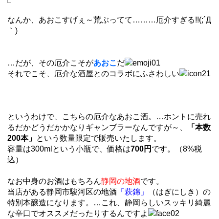
なんか、あおこすげぇ～荒ぶってて………厄介すぎる!!(;´Д
｀)
…だが、その厄介こそが
あおこ
だ
それでこそ、厄介な酒屋とのコラボにふさわしい
というわけで、こちらの厄介なあおこ酒。…ホントに売れ
るだかどうだかかなりギャンブラーなんですが～、
「本数
200本」
という数量限定で販売いたします。
容量は300mlという小瓶で、価格は
700円
です。（8%税
込）
なお中身のお酒はもちろん
静岡の地酒
です。
当店がある静岡市駿河区の地酒
「萩錦」
（はぎにしき）の
特別本醸造になります。…これ、静岡らしいスッキリ綺麗
な辛口でオススメだったりするんですよ