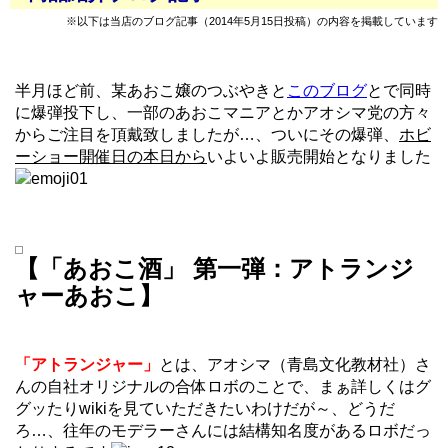
※以下は当店のブログ記事（2014年5月15日投稿）の内容を掲載しています
半月ほど前、某あおこ嬢のつぶやきと
このブログ
とで同時
に爆弾投下し、一部のあおこマニアとかアオシマ党の方々
からご注目を頂戴致しましたが…、ついにその爆弾、
ホビ
ーショー開催日の本日から
いよいよ販売開始となりました
【「あおこ酒」 第一弾：アトランジ
ャーあおこ】
「アトランジャー」
とは、アオシマ（青島文化教材社）さ
んの自社オリジナルの合体ロボのことで、まぁ詳しくはグ
グッたりwikiを見ていただきたいわけだが～、どうだ
ろ…、往年のモデラーさんには結構知名度があるロボだっ