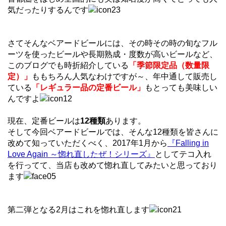
気だったりするんです
さてそんなベアードビールには、その時その時の旬なフル
ーツを使ったビールや長期熟成・度数が高いビールなど、
このブログでも時折紹介している
「季節限定品（数量限
定）」
ももちろん人気なわけですが～、年中通して販売し
ている
「レギュラー品の定番ビール」
もとっても美味しい
んですよ
現在、定番ビールは
12種類
あります。
そして今回ベアードビールでは、そんな12種類を皆さんに
改めて知っていただくべく、2017年1月から
『Falling in
Love Again ～惚れ直したぜ！シリーズ』
としてテコ入れ
を行ってて、当店も改めて惚れ直してみたいと思っており
ます
第二弾となる2月はこれを惚れ直します