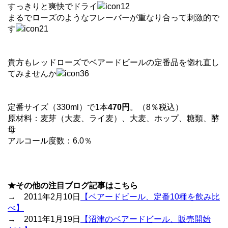
すっきりと爽快でドライ
まるでローズのようなフレーバーが重なり合って刺激的で
す
貴方もレッドローズでベアードビールの定番品を惚れ直し
てみませんか
定番サイズ（330ml）で1本
470円
。（8％税込）
原材料：麦芽（大麦、ライ麦）、大麦、ホップ、糖類、酵
母
アルコール度数：6.0％
★その他の注目ブログ記事はこちら
→ 2011年2月10日
【ベアードビール、定番10種を飲み比
べ】
→ 2011年1月19日
【沼津のベアードビール、販売開始