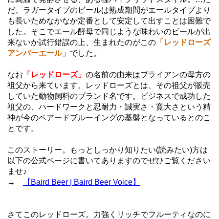
だ、ラガータイプのビールは熟成期間がエールタイプより
も長いためなかなか定番として安定して出すことは困難で
した。そこでエール酵母で同じような味わいのビールが出
来ないか試行錯誤の上、生まれたのがこの
「レッドローズ
アンバーエール」
でした。
なお
「レッドローズ」
の名前の由来はブライアンの母方の
祖父から来ています。レッドローズとは、その祖父が販売
していた動物飼料のブランド名です。ビジネスで成功した
祖父の、ハードワークと忍耐力・誠実さ・寛大さという精
神が今のベアードブルーイングの基盤となっているとのこ
とです。
このストーリー。もっとしっかり知りたい(読みたい)方は
以下の公式ページに書いてありますのでぜひご覧ください
ませ♪
→
【Baird Beer | Baird Beer Voice】
さてこのレッドローズ。力強くリッチでフルーティなのに