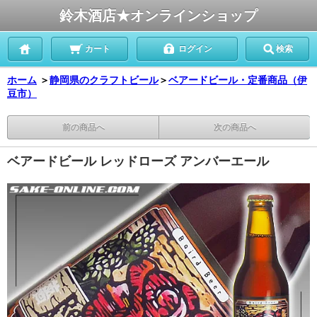
鈴木酒店★オンラインショップ
カート
ログイン
検索
ホーム
＞
静岡県のクラフトビール
＞
ベアードビール・定番商品（伊
豆市）
前の商品へ
次の商品へ
ベアードビール レッドローズ アンバーエール