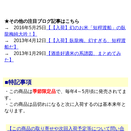
★その他の注目ブログ記事はこちら
→ 2016年5月25日
【【入荷】幻のお米「短稈渡船」の臥
龍梅純大吟！】
→ 2013年4月12日
【【入荷】臥龍梅。幻すぎる、短稈渡
船だ】
→ 2013年1月29日
【酒造好適米の系譜図、まとめてみ
た】
■特記事項
・この商品は
季節限定品
で、毎年4～5月頃に発売されてま
す。
・この商品は品切れになると次に入荷するのは基本来年と
なります。
【この商品の取り寄せや次回入荷予定等について問い合