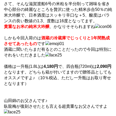
さて、そんな滋賀渡船6号の米粒を半分削って雑味を省き
中心部分の綺麗なところを贅沢に使った精米歩合50％の純
米大吟醸で、日本酒度はスッキリ辛口な＋5、酸度はバラ
ンスの良い数値の1.3、度数は16度となってます。
貴重なお米の純米大吟醸
、かなりそそられますね
しかも今回入荷のは
酒蔵の冷蔵庫でじっくりと1年間熟成
させてあったもの
です
酒蔵に聞いたらまだ有るとのことだったので今回は特別に
それをいただきました
価格は一升瓶(1.8L)は
4,180円
で、四合瓶(720ml)は
2,090円
となります。どちらも箱が付いてますので贈答品としても
オススメですよ♪ （10％税込、ただし一升瓶はお取り寄せ
となります）
山田錦のお父さんです♪
臥龍梅が復刻させたとも言える超貴重なお父さんですよ