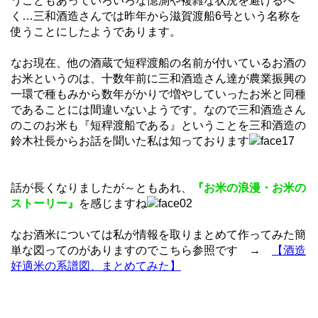
うこともあっていろいろな憶測や複雑な状況を避けるべ
く…三和酒造さんでは昨年から滋賀渡船6号という名称を
使うことにしたようであります。
なお現在、他の酒蔵で短稈渡船の名前が付いているお酒の
お米というのは、十数年前に三和酒造さん達が農業振興の
一環で種もみから数年がかりで増やしていったお米と同種
であることには間違いないようです。なので三和酒造さん
のこのお米も『短稈渡船である』ということを三和酒造の
鈴木社長からお話を聞いた私は知っております
話が長くなりましたが～ともあれ、
『お米の浪漫・お米の
ストーリー』
を感じますね
なお酒米については私が情報を取りまとめて作ってみた簡
単な図ってのがありますのでこちら参照です →
【酒造
好適米の系譜図、まとめてみた】