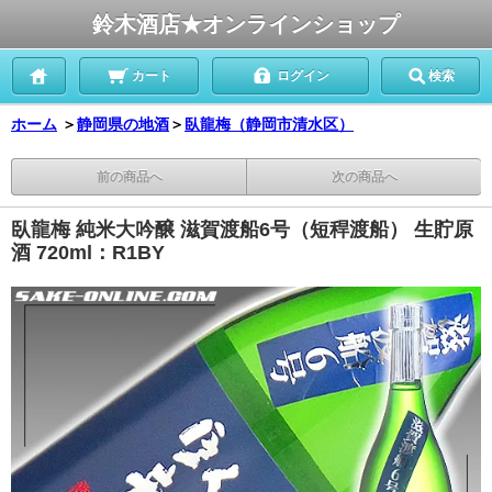
鈴木酒店★オンラインショップ
カート
ログイン
検索
ホーム
＞
静岡県の地酒
＞
臥龍梅（静岡市清水区）
前の商品へ
次の商品へ
臥龍梅 純米大吟醸 滋賀渡船6号（短稈渡船） 生貯原
酒 720ml：R1BY