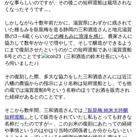
かな事らしいのですが、その後この短稈渡船は栽培されな
くなったそうです…。
しかしながら十数年前だかに、滋賀県にわずかに残されて
いた種もみを臥龍梅を造る静岡の三和酒造さんと地元滋賀
県の3～4蔵くらいが
この種もみに浪漫を感じ
、農家さんに
協力して数年がかりで増やして、そして醸造ができるよう
にまで復刻させたというのがこの短稈渡船であり滋賀渡船
6号とのことです
（三和酒造の鈴木社長にいろい
ろ伺いました♪）
その復刻した際、多大な協力をした三和酒造さんには近江
八幡の農協からの指示により名称は短稈渡船とし、でも他
の蔵では滋賀渡船6号という名称のほうでお酒を販売され
た経緯があるとのことです。
そこから数年間、三和酒造さんでは
『臥龍梅 純米大吟醸
短稈渡船』
として販売をされていたし私もとっても好きな
名称だったのですが～、このお米の復刻にあたっての経緯
や事情というのはやはり当時の関係者しか分からないとい