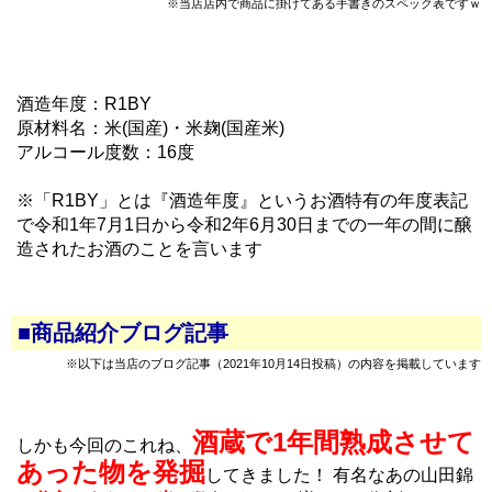
※当店店内で商品に掛けてある手書きのスペック表ですｗ
酒造年度：R1BY
原材料名：米(国産)・米麹(国産米)
アルコール度数：16度
※「R1BY」とは『酒造年度』というお酒特有の年度表記
で令和1年7月1日から令和2年6月30日までの一年の間に醸
造されたお酒のことを言います
■商品紹介ブログ記事
※以下は当店のブログ記事（2021年10月14日投稿）の内容を掲載しています
酒蔵で1年間熟成させて
しかも今回のこれね、
あった物を発掘
してきました！ 有名なあの山田錦