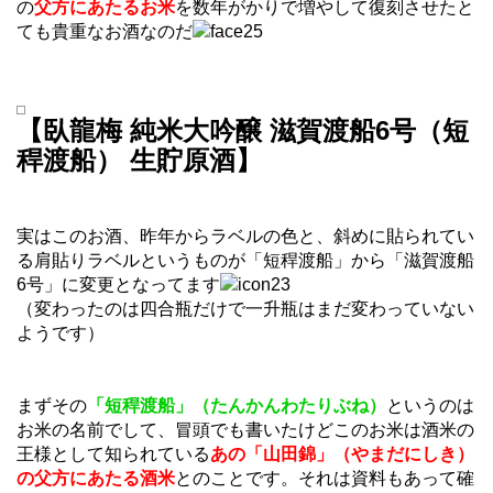
の
父方にあたるお米
を数年がかりで増やして復刻させたと
ても貴重なお酒なのだ
【臥龍梅 純米大吟醸 滋賀渡船6号（短
稈渡船） 生貯原酒】
実はこのお酒、昨年からラベルの色と、斜めに貼られてい
る肩貼りラベルというものが「短稈渡船」から「滋賀渡船
6号」に変更となってます
（変わったのは四合瓶だけで一升瓶はまだ変わっていない
ようです）
まずその
「短稈渡船」（たんかんわたりぶね）
というのは
お米の名前でして、冒頭でも書いたけどこのお米は酒米の
王様として知られている
あの「山田錦」（やまだにしき）
の父方にあたる酒米
とのことです。それは資料もあって確