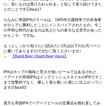
い。良いものは受け入れられる』と信じて造り続けてきた
とのことです
ちなみに帝国IPAのラベルは、1905年日露戦争で日本海軍
がロシアに勝利したことにインスパイアされたもの。今こ
の平和な時代があるのは先人たちの多大なる苦労があった
からこそ、ですね。
もっとしっかり知りたい(読みたい)方は以下の公式ページ
に書いてありますのでぜひご覧くださいませ♪
→
【Baird Beer | Baird Beer Voice】
IPAはホップの風味と苦さが強いビールではあるけれど、
ベアードの帝国IPAはイングリッシュスタイルのIPAでそこ
まで攻撃的でなく、優しく落ち着いた感じに仕上がってい
ます
貴方も帝国IPAでベアードビールの定番品を惚れ直してみ