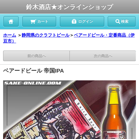
鈴木酒店★オンラインショップ
カート
ログイン
検索
ホーム
＞
静岡県のクラフトビール
＞
ベアードビール・定番商品（伊
豆市）
前の商品へ
次の商品へ
ベアードビール 帝国IPA