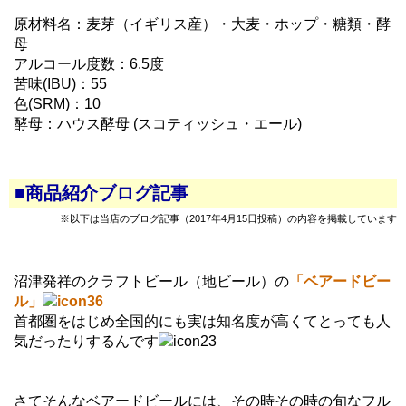
原材料名：麦芽（イギリス産）・大麦・ホップ・糖類・酵
母
アルコール度数：6.5度
苦味(IBU)：55
色(SRM)：10
酵母：ハウス酵母 (スコティッシュ・エール)
■商品紹介ブログ記事
※以下は当店のブログ記事（2017年4月15日投稿）の内容を掲載しています
沼津発祥のクラフトビール（地ビール）の
「ベアードビー
ル」
首都圏をはじめ全国的にも実は知名度が高くてとっても人
気だったりするんです
さてそんなベアードビールには、その時その時の旬なフル