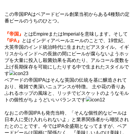
この帝国IPAはベアードビール創業当初からある4種類の定
番ビールのうちのひとつ。
『帝国』
とはEmpireまたはImperialを意味します。そして
『IPA』
とはインディアペールエールのことで、19世紀、
大英帝国のインド統治時代に生まれたビアスタイル。イギ
リスからインドへの長旅の間にビールが腐らないようホッ
プを大量に投入し殺菌効果を高めたり、アルコール度数を
上げ長期保存を可能にしたりする中で生まれたスタイルで
す
ベアードの帝国IPAはそんな英国の伝統を基に醸造されて
おり、複雑で奥深いニュアンスが特徴。 土や花の香りあ
ふれるホップの風味と、リッチでビスケットのようなモル
トの個性がちょうどいいバランスです
なおこの帝国IPAも発売当時、「そんな個性的なビールは
日本人に受け入れられないよ」と業界関係者から嘲笑され
たとのことです。今ではIPA全盛期となってますが、ベア
ードビールは国柄に関係なく、『美味しいものは美味し