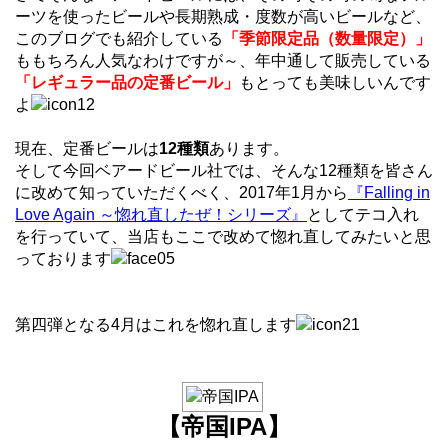
ーツを使ったビールや長期熟成・度数が高いビールなど、
このブログでも紹介している
「季節限定品（数量限定）」
ももちろん人気なわけですが～、年中通して販売している
「レギュラー品の定番ビール」
もとっても美味しいんです
よ
現在、定番ビールは
12種類
あります。
そして今回ベアードビール社では、そんな12種類を皆さん
に改めて知っていただくべく、2017年1月から
『Falling in
Love Again ～惚れ直したぜ！シリーズ』
としてテコ入れ
を行っていて、当店もここで改めて惚れ直してみたいと思
っております
第四弾となる4月はこれを惚れ直します
【帝国IPA】