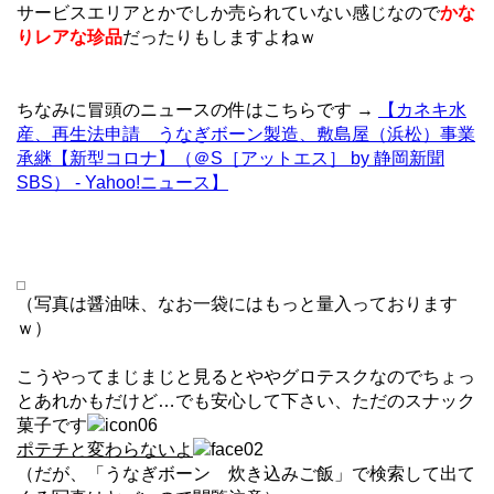
サービスエリアとかでしか売られていない感じなので
かな
りレアな珍品
だったりもしますよねｗ
ちなみに冒頭のニュースの件はこちらです →
【カネキ水
産、再生法申請 うなぎボーン製造、敷島屋（浜松）事業
承継【新型コロナ】（＠S［アットエス］ by 静岡新聞
SBS） - Yahoo!ニュース】
（写真は醤油味、なお一袋にはもっと量入っております
ｗ）
こうやってまじまじと見るとややグロテスクなのでちょっ
とあれかもだけど…でも安心して下さい、ただのスナック
菓子です
ポテチと変わらないよ
（だが、「うなぎボーン 炊き込みご飯」で検索して出て