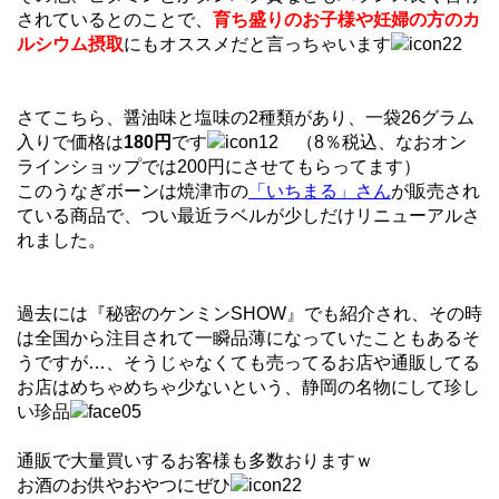
されているとのことで、
育ち盛りのお子様や妊婦の方のカ
ルシウム摂取
にもオススメだと言っちゃいます
さてこちら、醤油味と塩味の2種類があり、一袋26グラム
入りで価格は
180円
です
（8％税込、なおオン
ラインショップでは200円にさせてもらってます）
このうなぎボーンは焼津市の
「いちまる」さん
が販売され
ている商品で、つい最近ラベルが少しだけリニューアルさ
れました。
過去には『秘密のケンミンSHOW』でも紹介され、その時
は全国から注目されて一瞬品薄になっていたこともあるそ
うですが…、そうじゃなくても売ってるお店や通販してる
お店はめちゃめちゃ少ないという、静岡の名物にして珍し
い珍品
通販で大量買いするお客様も多数おりますｗ
お酒のお供やおやつにぜひ