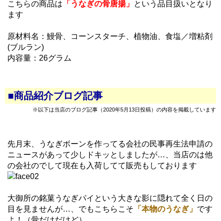
こちらの商品は
「うなぎの骨唐揚」
という品目扱いとなり
ます
原材料名：鰻骨、コーンスターチ、植物油、食塩／増粘剤
(ブルラン)
内容量：26グラム
■商品紹介ブログ記事
※以下は当店のブログ記事（2020年5月13日投稿）の内容を掲載しています
先月末、うなぎボーンを作ってる会社の民事再生法申請の
ニュースがあって少しドキッとしましたが…、当店のは他
の会社のでして現在も入荷してて販売もしております
大御所の銘菓うなぎパイという大きな影に隠れて全く日の
目を見ませんが…、でもこちらこそ
「本物のうなぎ」
です
よ！（骨だけだけど）