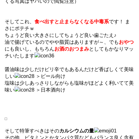
くる写真はヤバいので閲覧注意）
そしてこれ、
食べ出すと止まらなくなる中毒系
です！ ま
さにポテチｗ
ちょうど良い大きさにしてちょうど良い歯ごたえ♪
油で揚げているのでやや脂質はありますが～、でも
おやつ
にも良いし、もちろん
お酒のおつまみ
としてもかなりマッ
チいたします
醤油味は少しだけピリ辛でもあるんだけど香ばしくて美味
しい
＞ビール向け
塩味は少しあっさりしながらも塩味がほどよく利いてて美
味い
＞日本酒向け
そして特筆すべきはその
カルシウムの量
その他、ビタミンとかタンパク質などもバランス良く含有