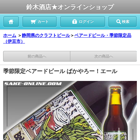
鈴木酒店★オンラインショップ
カート
ログイン
検索
ホーム
＞
静岡県のクラフトビール
＞
ベアードビール・季節限定品
（伊豆市）
前の商品へ
次の商品へ
季節限定ベアードビール ばかやろー！エール