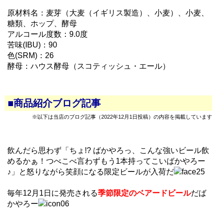
原材料名：麦芽（大麦（イギリス製造）、小麦）、小麦、
糖類、ホップ、酵母
アルコール度数：9.0度
苦味(IBU)：90
色(SRM)：26
酵母：ハウス酵母（スコティッシュ・エール）
■商品紹介ブログ記事
※以下は当店のブログ記事（2022年12月1日投稿）の内容を掲載しています
飲んだら思わず「ちょ!? ばかやろっ、こんな強いビール飲
めるかぁ！つべこべ言わずもう1本持ってこいばかやろー
♪」と怒りながら笑顔になる限定ビールが入荷だ
毎年12月1日に発売される
季節限定のベアードビール
だば
かやろー