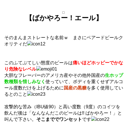
【ばかやろー！エール】
そのまんまストレートな名前ｗ まさにベアードビールク
オリティだ
このふてぶてしい態度のビールは
痛いほどホッピーでかな
り危険なレベル
大胆なフレーバーのアメリカ産やその他外国産の
生ホップ
数種類を惜しみなく
使っていて、ボディを重くせずアルコ
ール度数だけを上げるために
国産の黒糖
を多く使用してい
るとのこと
攻撃的な苦み（IBU値90）と高い度数（9度）のコイツを
飲んだ後は「なんなんだこのビールは!! ばかやろー！」と
叫んで下さい。
そこまででワンセット
です