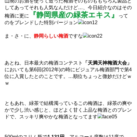
山廃のお酒を使って造った梅酒そのものももちろん製品と
してあってそれも人気なんだけど…、今日紹介なのはその
『静岡県産の緑茶エキス』
梅酒に更に
って
のをブレンドした特別バージョン
ま・さ・に、
静岡らしい梅酒
ですな
あとね、日本最大の梅酒コンテスト
「天満天神梅酒大会」
においても第6回(2012年)の時にビジュアル梅酒部門で第4
位に入賞したとのことです。…順位ちょっと微妙だけどｗ
ｗ
ともあれ、緑茶で結構濁っているこの梅酒は、緑茶の爽や
かで少し渋い感じと、ほどよく甘く上品な梅酒とのブレン
ドで、スッキリ爽やかな梅酒となってます
500mlのスリム瓶で
1,131円
。アルコール度数は11度で