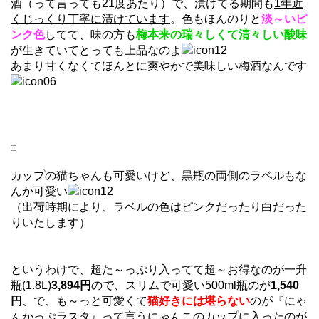
酒（って言っても21度あたり）で、漬けてる期間も
1年近
くじっくり丁寧に漬けています
。色もほんのりと
淡～いピ
ンク色
してて、味の方も
梅本来の瑞々しくて清々しい酸味
が生きていてとっても上品なのよ
あまり甘くなくてほんとに爽やかで美味しい梅酒なんです
カップの猫ちゃんも可愛いけど、黒瓶の両側のラベルもな
んか可愛い
（出荷時期により、ラベルの色はピンクだったり白だった
りいたします）
というわけで、超た～っぷり入ってて超～お得なのが一升
瓶(1.8L)
3,894円
ので、スリムで可愛い500ml瓶のが
1,540
円
、で、も～っと可愛くて
猫好きには堪らない
のが『にゃ
んかっぷラスタ』って言うにゃんこのカップに入ったのが