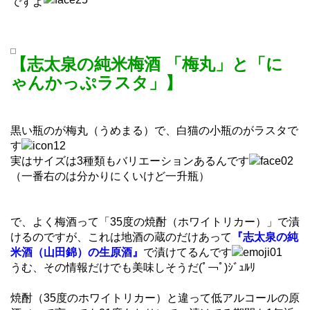
ですよ
【志太泉の純米梅酒 「梅丸」と「に
ゃんかっぷラスタ」】
黒い瓶のが梅丸（うめまる）で、白猫の小瓶のがラスタで
す
実はサイズは3種類もバリエーションあるんです
（一番右のは分かりにくいけど一升瓶）
で、よく梅酒って「35度の焼酎（ホワイトリカー）」で漬
けるのですが、これは地酒の蔵のだけあって
『志太泉の純
米酒（山田錦）の生原酒』
で漬けてるんです
うむ、その情報だけでも美味しそうだ
(ﾟ￢ﾟ)ｼﾞｭﾙﾘ
焼酎（35度のホワイトリカー）と違って低アルコールの原