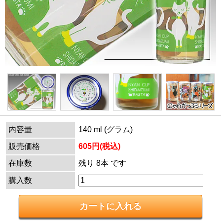
内容量
140 ml (グラム)
販売価格
605円(税込)
在庫数
残り 8本 です
購入数