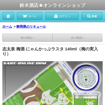
鈴木酒店★オンラインショップ
カート
ログイン
検索
ホーム
＞
静岡県のリキュール
前の商品へ
次の商品へ
志太泉 梅酒 にゃんかっぷラスタ 140ml（梅の実入
り）