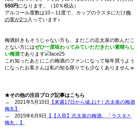
550円
になります。（10％税込）
アルコール度数は10～11度で、カップのラスタにだけ
梅
の実が2つ
入っています♪
梅酒好きもそうじゃない方も、まだこの志太泉の飲んだこ
とない方には
ぜひ一度味わってみていただきたい素晴らし
い梅酒
であります
これ知ったあとにこの梅酒のファンになって毎年買うよう
になったお客さんは私の知る限りでも少なくありませんｗ
★その他の注目ブログ記事はこちら
→ 2021年5月10日
【来週17日から値上げ！志太泉の梅酒
梅丸】
→ 2015年6月9日
【【入荷】志太泉の梅酒、「ラスタと
梅丸」】