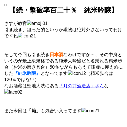
【続・撃破率百二十％ 純米吟醸】
さすが教官
引き続き、狙った的というか獲物は絶対外さないってわけ
ですね
そして今回も引き続き
日本酒
なわけですが～、その中身と
いうのが最上級規格である純米大吟醸だと名乗れる精米歩
合（お米の磨き具合）50％ながらもあえて謙虚に抑えめに
した
『純米吟醸』
となってます
（精米歩合は
120％ではない）
なお酒蔵は聖地大洗にある
「月の井酒造店」さん
な
また今回は
「箱」
も気合い入ってます