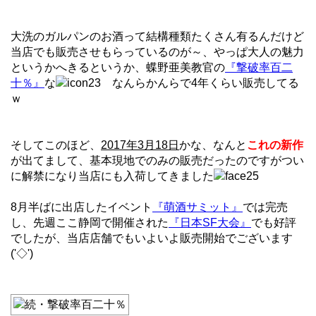
大洗のガルパンのお酒って結構種類たくさん有るんだけど
当店でも販売させもらっているのが～、やっぱ大人の魅力
というかへきるというか、蝶野亜美教官の
『撃破率百二
十％』
な
なんらかんらで4年くらい販売してる
ｗ
そしてこのほど、
2017年3月18日
かな、なんと
これの新作
が出てまして、基本現地でのみの販売だったのですがつい
に解禁になり当店にも入荷してきました
8月半ばに出店したイベント
『萌酒サミット』
では完売
し、先週ここ静岡で開催された
『日本SF大会』
でも好評
でしたが、当店店舗でもいよいよ販売開始でございます
('◇')ゞ