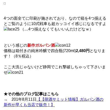
4つの面全てに印刷が施されており、なので箱を4つ揃える
とご覧のように10式戦車も超カッコイイ感じになるですよ
（…4つ揃えなくてもいいんだけどなｗ）
という感じの
新作ガルパン酒
価格は箱付きの純米吟醸で四合瓶(720ml)
2,480円
となりま
す！（8％税込）
ここ大洗じゃないけど静岡でこれ撃破しちゃって下さいま
せ
★その他のブログ記事はこちら
→ 201年8月11日
【【萌酒サミット情報】ガルパン酒の
新作が早くも当店で販売！】