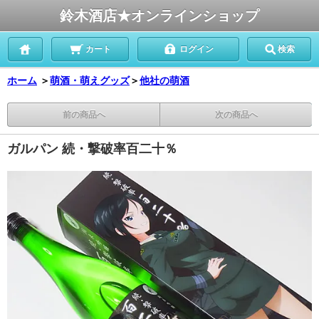
鈴木酒店★オンラインショップ
カート
ログイン
検索
ホーム
＞
萌酒・萌えグッズ
＞
他社の萌酒
前の商品へ
次の商品へ
ガルパン 続・撃破率百二十％