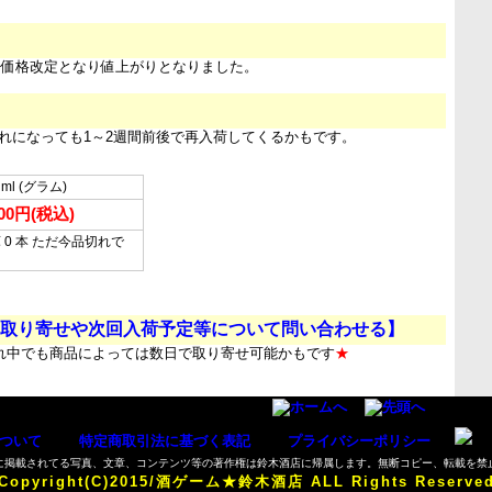
日 価格改定となり値上がりとなりました。
れになっても1～2週間前後で再入荷してくるかもです。
 ml (グラム)
900円(税込)
 0 本 ただ今品切れで
…
取り寄せや次回入荷予定等について問い合わせる】
れ中でも商品によっては数日で取り寄せ可能かもです
★
ついて
／
特定商取引法に基づく表記
／
プライバシーポリシー
に掲載されてる写真、文章、コンテンツ等の著作権は鈴木酒店に帰属します。無断コピー、転載を禁
Copyright(C)2015/酒ゲーム★鈴木酒店 ALL Rights Reserve