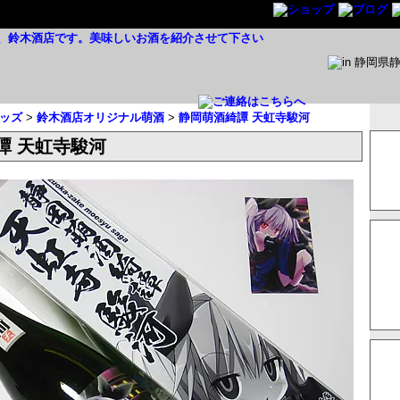
ッズ
>
鈴木酒店オリジナル萌酒
>
静岡萌酒綺譚 天虹寺駿河
譚 天虹寺駿河