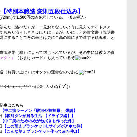
【特別本醸造 変則五段仕込み】
は
20ml)で
1,500円
の値を示している。（8％税込）
刻んだ（述べた）が、一見おとなしいように見えてナイトメア
でもあり清々しささえほとばしるが、いにしえの古文書（説明書
燗にすることでその辛さは更に至高の域にまで達する鎮魂歌、と
防御結界（箱）によって封じられているが、その中には彼女の貴
ァクト』
（おまけカード）も入っているぞ
逅（お買い上げ）は
オタクの運命
なのである
どくせぇ～けど
やっぱ楽しいわな(ﾟ∀ﾟ)）
記事はこちら
日
【中二病ラーメン「駿河ﾀﾝ担担麺」 爆誕】
日
【駿河タンが居る生活 【ドライブ編】】
日
【中二病のためのめがね拭きも作った件】
日
【この萌えブランケットLサイズがアホな件】
日
【こんな萌えブランケット作ってみた件.1】