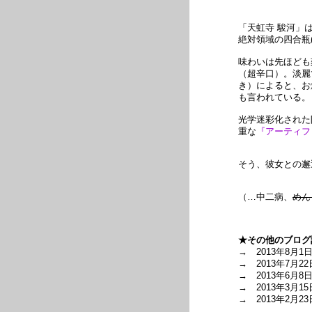
「天虹寺 駿河」
絶対領域の四合瓶(7
味わいは先ほども
（超辛口）。淡麗
き）によると、お
も言われている。
光学迷彩化された
重な
『アーティフ
そう、彼女との邂
（…中二病、
めん
★その他のブログ
→ 2013年8月1
→ 2013年7月22
→ 2013年6月8
→ 2013年3月15
→ 2013年2月23