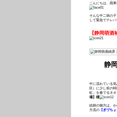
こんにちは、因果
そんな中二病の子
して緊急でテレパ
【静岡萌酒
静
中に流れている気
区）に少し前の時
虹」を奏でるネオ
場】様
絵師の御方は、か
方流の
【ぎヴちょ