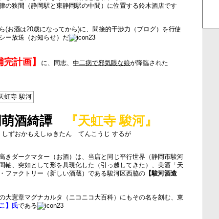
律の狭間（静岡駅と東静岡駅の中間）に位置する鈴木酒店です
ら(お酒は20歳になってから)に、間接的干渉力（ブログ）を行使
シー放送（お知らせ）だ
補完計画】
に、同志、
中二病で邪気眼な娘
が降臨された
岡萌酒綺譚
『天虹寺 駿河』
しずおかもえしゅきたん てんこうじ するが
高きダークマター（お酒）は、当店と同じ平行世界（静岡市駿河
間軸、突如として形を具現化した（引っ越してきた）、美酒「天
・ファクトリー（新しい酒蔵）である駿河区西脇の
【駿河酒造
の
大憲章
マグナカルタ（ニコニコ大百科）にもその名を刻む、東
こ】氏
である