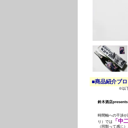
■商品紹介ブ
※以
鈴木酒店presents
時間軸への干渉が
「中
り）では
（同類って感じ）