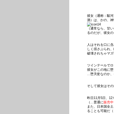
彼女（通称：駿河
酒）は、かの、神
（通常なら、甘い
るのだが、彼女の
人はそれを口に含
しく揺さぶられ、
破壊されちゃマズ
ツインテールでロ
彼女がこの地に堕
…堕天使なのか、
そして彼女はその
昨日11月5日、1
（…普通に
販売中
また、日本国全土
ることも可能だ（