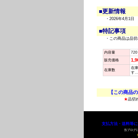
■更新情報
・2026年4月1
■特記事項
・この商品は品切
内容量
720
1,
販売価格
在庫
在庫数
す
【この商品の
★
品切
支払方法・送料等に
当ブログ