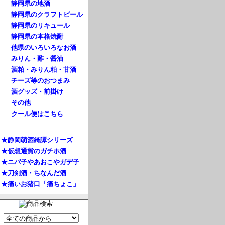
静岡県の地酒
静岡県のクラフトビール
静岡県のリキュール
静岡県の本格焼酎
他県のいろいろなお酒
みりん・酢・醤油
酒粕・みりん粕・甘酒
チーズ等のおつまみ
酒グッズ・前掛け
その他
クール便はこちら
★静岡萌酒綺譚シリーズ
★仮想通貨のガチホ酒
★ニパ子やあおこやガデ子
★刀剣酒・ちなんだ酒
★痛いお猪口「痛ちょこ」