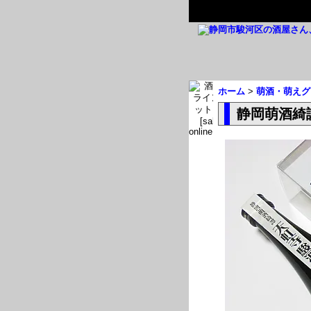
ホーム
>
萌酒・萌えグ
静岡萌酒綺