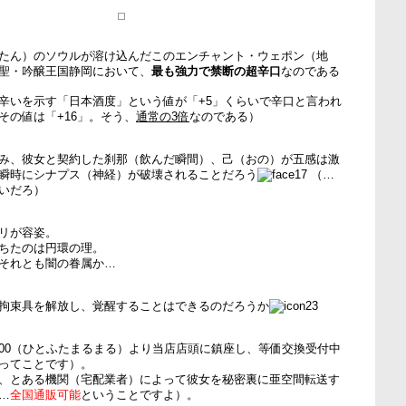
たん）のソウルが溶け込んだこのエンチャント・ウェポン（地
聖・吟醸王国静岡において、
最も強力で禁断の超辛口
なのである
辛いを示す「日本酒度」という値が「+5」くらいで辛口と言われ
その値は「+16」。そう、
通常の3倍
なのである）
み、彼女と契約した刹那（飲んだ瞬間）、己（おの）が五感は激
瞬時にシナプス（神経）が破壊されることだろう
（…
いだろ）
リが容姿。
ちたのは円環の理。
それとも闇の眷属か…
拘束具を解放し、覚醒することはできるのだろうか
2:00（ひとふたまるまる）より当店店頭に鎮座し、等価交換受付中
ってことです）。
、とある機関（宅配業者）によって彼女を秘密裏に亜空間転送す
…
全国通販可能
ということですよ）。