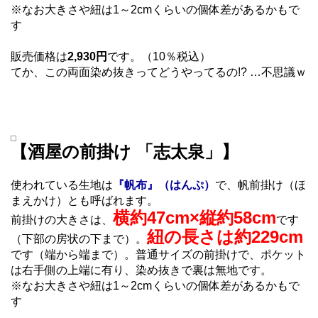
※なお大きさや紐は1～2cmくらいの個体差があるかもで
す
販売価格は
2,930円
です。（10％税込）
てか、この両面染め抜きってどうやってるの!? …不思議ｗ
【酒屋の前掛け 「志太泉」】
使われている生地は
『帆布』（はんぷ）
で、帆前掛け（ほ
まえかけ）とも呼ばれます。
横約47cm×縦約58cm
前掛けの大きさは、
です
紐の長さは約229cm
（下部の房状の下まで）。
です（端から端まで）。普通サイズの前掛けで、ポケット
は右手側の上端に有り、染め抜きで裏は無地です。
※なお大きさや紐は1～2cmくらいの個体差があるかもで
す