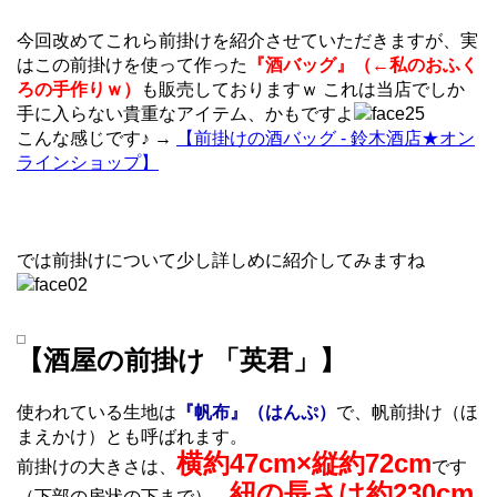
今回改めてこれら前掛けを紹介させていただきますが、実
はこの前掛けを使って作った
『酒バッグ』（←私のおふく
ろの手作りｗ）
も販売しておりますｗ これは当店でしか
手に入らない貴重なアイテム、かもですよ
こんな感じです♪ →
【前掛けの酒バッグ - 鈴木酒店★オン
ラインショップ】
では前掛けについて少し詳しめに紹介してみますね
【酒屋の前掛け 「英君」】
使われている生地は
『帆布』（はんぷ）
で、帆前掛け（ほ
まえかけ）とも呼ばれます。
横約47cm×縦約72cm
前掛けの大きさは、
です
紐の長さは約230cm
（下部の房状の下まで）。