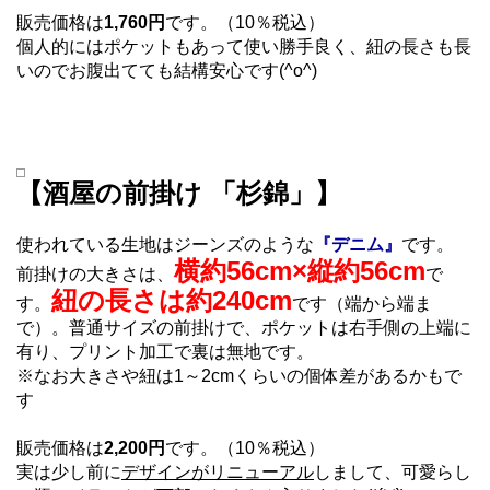
販売価格は
1,760円
です。（10％税込）
個人的にはポケットもあって使い勝手良く、紐の長さも長
いのでお腹出てても結構安心です(^o^)
【酒屋の前掛け 「杉錦」】
使われている生地はジーンズのような
『デニム』
です。
横約56cm×縦約56cm
前掛けの大きさは、
で
紐の長さは約240cm
す。
です（端から端ま
で）。普通サイズの前掛けで、ポケットは右手側の上端に
有り、プリント加工で裏は無地です。
※なお大きさや紐は1～2cmくらいの個体差があるかもで
す
販売価格は
2,200円
です。（10％税込）
実は少し前に
デザインがリニューアル
しまして、可愛らし