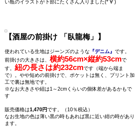
い瓶のイラストが下部にたくさん入りました(*´∀`)
【酒屋の前掛け 「臥龍梅」】
使われている生地はジーンズのような
『デニム』
です。
横約56cm×縦約53cm
前掛けの大きさは、
で
紐の長さは約232cm
す。
です（端から端ま
で）。やや短めの前掛けで、ポケットは無く、プリント加
工で裏は無地です。
※なお大きさや紐は1～2cmくらいの個体差があるかもで
す
販売価格は
1,470円
です。（10％税込）
なお生地の色は薄い黒の時もあれば黒に近い紺の時があり
ます。