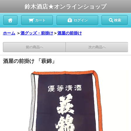
鈴木酒店★オンラインショップ
カート
ログイン
検索
ホーム
＞
酒グッズ・前掛け
＞
酒屋の前掛け
前の商品へ
次の商品へ
酒屋の前掛け 「萩錦」