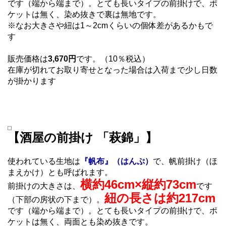
です（端から端まで）。とても長いタイプの前掛けで、ポ
ケットは無く、染め抜きで裏は無地です。
※なお大きさや紐は1～2cmくらいの個体差があるかもで
す
販売価格は
3,670円
です。（10％税込）
在庫が切れてお取り寄せとなった場合は入荷まで少し日数
が掛かります
【酒屋の前掛け 「萩錦」】
使われている生地は
『帆布』（はんぷ）
で、帆前掛け（ほ
まえかけ）とも呼ばれます。
横約46cm×縦約73cm
前掛けの大きさは、
です
紐の長さは約217cm
（下部の房状の下まで）。
です（端から端まで）。とても長いタイプの前掛けで、ポ
ケットは無く、両面とも染め抜きです。