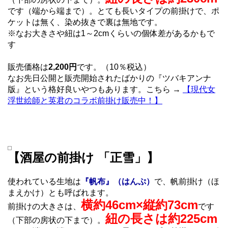
です（端から端まで）。とても長いタイプの前掛けで、ポ
ケットは無く、染め抜きで裏は無地です。
※なお大きさや紐は1～2cmくらいの個体差があるかもで
す
販売価格は
2,200円
です。（10％税込）
なお先日公開と販売開始されたばかりの『ツバキアンナ
版』という格好良いやつもあります。こちら →
【現代女
浮世絵師と英君のコラボ前掛け販売中！】
【酒屋の前掛け 「正雪」】
使われている生地は
『帆布』（はんぷ）
で、帆前掛け（ほ
まえかけ）とも呼ばれます。
横約46cm×縦約73cm
前掛けの大きさは、
です
紐の長さは約225cm
（下部の房状の下まで）。