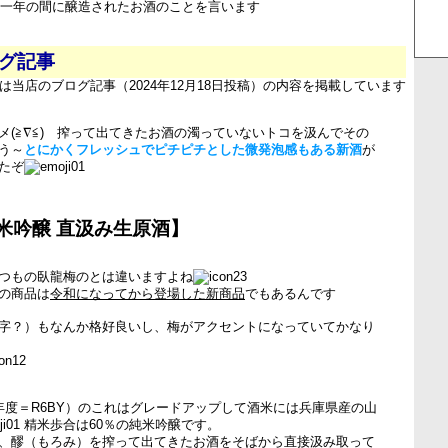
での一年の間に醸造されたお酒のことを言います
ログ記事
は当店のブログ記事（2024年12月18日投稿）の内容を掲載しています
メ(≧∇≦) 搾って出てきたお酒の濁っていないトコを汲んでその
う～
とにかくフレッシュでピチピチとした微発泡感もある新酒
が
たぞ
米吟醸 直汲み生原酒】
つもの臥龍梅のとは違いますよね
の商品は
令和になってから登場した新商品
でもあるんです
字？）もなんか格好良いし、梅がアクセントになっていてかなり
年度＝R6BY）のこれはグレードアップして酒米には兵庫県産の山
精米歩合は60％の純米吟醸です。
、醪（もろみ）を搾って出てきたお酒をそばから直接汲み取って