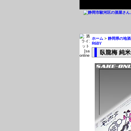
ホーム
>
静岡県の地酒
R6BY
臥龍梅 純米