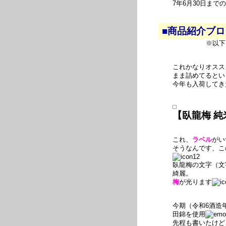
7年6月30日ま
■商品紹介ブ
※以下
これかなりオスス
まま詰めてるとい
今年も入荷してき
【臥龍梅 純
これ、
ラベル
がい
そうなんです、こ
臥龍梅の文字（文
綺麗。
梅
が光ります
今期（令和6酒造
田錦を使用
先程も書いたけど