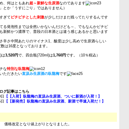
め、何はともあれ
超～新鮮な生原酒
なのであります
」とか「うすにごり」ではありません）
すぎて
ピチピチとした刺激
が少しだけまだ残ってたりするんです
てる発泡性までは全然いかないんだけども～、でもなんかピチピ
も新鮮かつ濃厚で、普段の日本酒とは違う感じあるかと思います
さ辛さ中間あたりのマイナス1、酸度は少し高めで生原酒らしい
度数は16度となっております。
)は
3,520円
で、四合瓶(720ml)は
1,760円
です。（10％税込）
チな
特別な臥龍梅
いただきたい
直汲み生原酒の臥龍梅
です
ログ記事はこちら
9日
【【入荷】臥龍梅の直汲み生原酒、ついに新酒が入荷！】
5日
【【新発売】臥龍梅の直汲み生原酒、新酒で早速入荷だ！】
29日 価格改定となり値上がりとなりました。