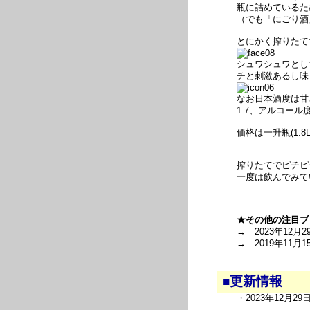
瓶に詰めているた
（でも「にごり酒
とにかく搾りたて
シュワシュワとし
チと刺激あるし味
なお日本酒度は甘
1.7、アルコール
価格は一升瓶(1.8L
搾りたてでピチピ
一度は飲んでみて
★その他の注目ブ
→ 2023年12月2
→ 2019年11月1
■更新情報
・2023年12月