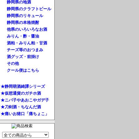
静岡県の地酒
静岡県のクラフトビール
静岡県のリキュール
静岡県の本格焼酎
他県のいろいろなお酒
みりん・酢・醤油
酒粕・みりん粕・甘酒
チーズ等のおつまみ
酒グッズ・前掛け
その他
クール便はこちら
★静岡萌酒綺譚シリーズ
★仮想通貨のガチホ酒
★ニパ子やあおこやガデ子
★刀剣酒・ちなんだ酒
★痛いお猪口「痛ちょこ」