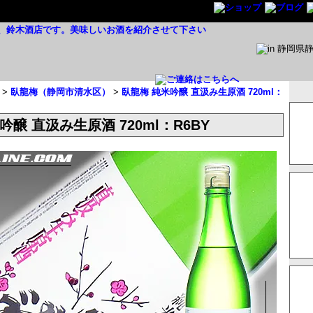
>
臥龍梅（静岡市清水区）
>
臥龍梅 純米吟醸 直汲み生原酒 720ml：
吟醸 直汲み生原酒 720ml：R6BY