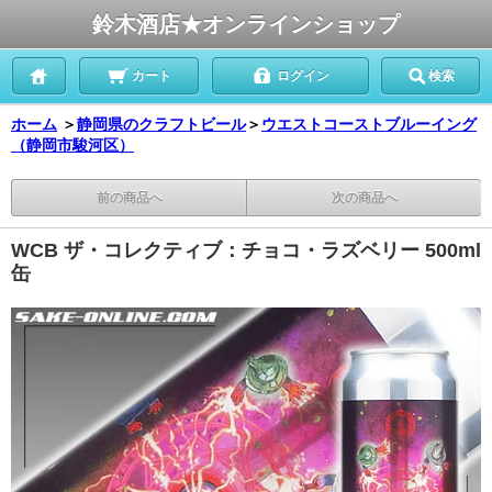
鈴木酒店★オンラインショップ
カート
ログイン
検索
ホーム
＞
静岡県のクラフトビール
＞
ウエストコーストブルーイング
（静岡市駿河区）
前の商品へ
次の商品へ
WCB ザ・コレクティブ：チョコ・ラズベリー 500ml
缶