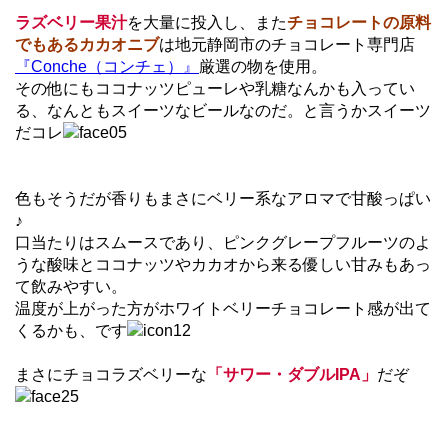
ラズベリー果汁
を大量に投入し、また
チョコレートの原料
でもあるカカオニブ
は地元静岡市のチョコレート専門店
『Conche（コンチェ）』
厳選の物を使用。
その他にもココナッツピューレや乳糖なんかも入ってい
る、なんともスイーツなビールなのだ。と言うかスイーツ
だコレ
色もそうだが香りもまさにベリー系なアロマで甘酸っぱい
♪
口当たりはスムースであり、ピンクグレープフルーツのよ
うな酸味とココナッツやカカオから来る優しい甘みもあっ
て飲みやすい。
温度が上がった方がホワイトベリーチョコレート感が出て
くるかも、です
まさにチョコラズベリーな
「サワー・ダブルIPA」
だぞ