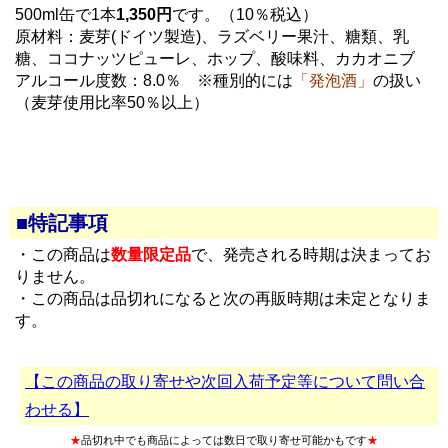
500ml缶で1本
1,350円
です。（10％税込）
原材料：麦芽(ドイツ製造)、ラズベリー果汁、糖類、乳
糖、ココナッツピューレ、ホップ、酸味料、カカオニブ
アルコール度数：8.0％ ※種別的には
「発泡酒」
の扱い
（麦芽使用比率50％以上）
■特記事項
・この商品は
数量限定品
で、発売される時期は決まってお
りません。
・この商品は品切れになると次の再販時期は未定となりま
す。
【この商品の取り寄せや次回入荷予定等について問い合
わせる】
★
品切れ中でも商品によっては数日で取り寄せ可能かもです
★