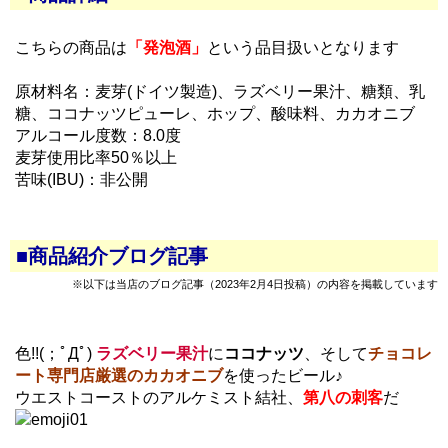
こちらの商品は
「発泡酒」
という品目扱いとなります
原材料名：麦芽(ドイツ製造)、ラズベリー果汁、糖類、乳
糖、ココナッツピューレ、ホップ、酸味料、カカオニブ
アルコール度数：8.0度
麦芽使用比率50％以上
苦味(IBU)：非公開
■商品紹介ブログ記事
※以下は当店のブログ記事（2023年2月4日投稿）の内容を掲載しています
色!!(；ﾟДﾟ)
ラズベリー果汁
に
ココナッツ
、そして
チョコレ
ート専門店厳選のカカオニブ
を使ったビール♪
ウエストコーストのアルケミスト結社、
第八の刺客
だ