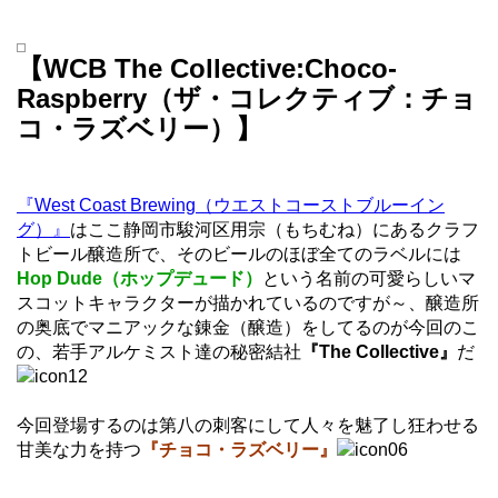
【WCB The Collective:Choco-
Raspberry（ザ・コレクティブ：チョ
コ・ラズベリー）】
『West Coast Brewing（ウエストコーストブルーイン
グ）』
はここ静岡市駿河区用宗（もちむね）にあるクラフ
トビール醸造所で、そのビールのほぼ全てのラベルには
Hop Dude（ホップデュード）
という名前の可愛らしいマ
スコットキャラクターが描かれているのですが～、醸造所
の奥底でマニアックな錬金（醸造）をしてるのが今回のこ
の、若手アルケミスト達の秘密結社
『The Collective』
だ
今回登場するのは第八の刺客にして人々を魅了し狂わせる
甘美な力を持つ
『チョコ・ラズベリー』