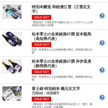
特別本醸造 和睦僧江雪（江雪左文
字）
SOLD OUT
【限定品】 江雪左文字の物語を元にしてデザインした鈴
木酒店企画の刀剣酒
松本零士の名将銘酒47撰 坂本龍馬
（高知県代表）
SOLD OUT
巨匠・松本零士による名将銘酒47撰の、高知県代表のお
酒
松本零士の名将銘酒47撰 井伊直虎
（静岡県代表）
SOLD OUT
巨匠・松本零士による名将銘酒47撰の、静岡県代表のお
酒
富士錦 特別純米 義元左文字
720ml：H30BY
SOLD OUT
【限定品】 今川義元公生誕500年を記念した「愛刀・義
元左文字」のお酒、の四合瓶