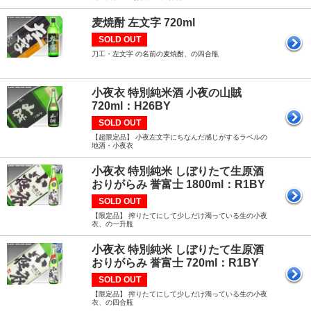
麦焼酎 左文字 720ml
SOLD OUT
刀工・左文字 の名前の麦焼酎、の四合瓶
小夜衣 特別純米酒 小夜の山賊
720ml：H26BY
SOLD OUT
【超限定品】 小夜左文字にちなんだ感じがするラベルの
地酒・小夜衣
小夜衣 特別純米 しぼりたて生原酒
おりがらみ 誉富士 1800ml：R1BY
SOLD OUT
【限定品】 搾りたてにして少しだけ濁っている生の小夜
衣、の一升瓶
小夜衣 特別純米 しぼりたて生原酒
おりがらみ 誉富士 720ml：R1BY
SOLD OUT
【限定品】 搾りたてにして少しだけ濁っている生の小夜
衣、の四合瓶