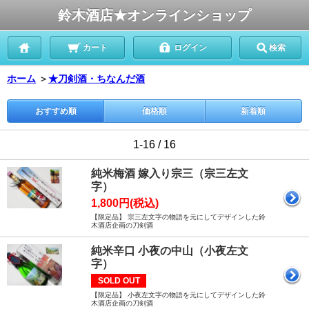
鈴木酒店★オンラインショップ
カート
ログイン
検索
ホーム
＞
★刀剣酒・ちなんだ酒
おすすめ順
価格順
新着順
1-16 / 16
純米梅酒 嫁入り宗三（宗三左文
字）
1,800円(税込)
【限定品】 宗三左文字の物語を元にしてデザインした鈴
木酒店企画の刀剣酒
純米辛口 小夜の中山（小夜左文
字）
SOLD OUT
【限定品】 小夜左文字の物語を元にしてデザインした鈴
木酒店企画の刀剣酒