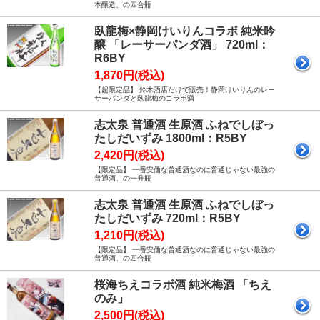
本醸造、の四合瓶
臥龍梅×静岡けいりんコラボ 純米吟
醸 「レーサーパンダ酒」 720ml：
R6BY
1,870円(税込)
【超限定品】 鈴木酒店だけで販売！静岡けいりんのレー
サーパンダと臥龍梅のコラボ酒
志太泉 普通酒 生原酒 ふねでしぼっ
たしだいずみ 1800ml：R5BY
2,420円(税込)
【限定品】 一番安価な普通酒なのに普通じゃない最強の
普通酒、の一升瓶
志太泉 普通酒 生原酒 ふねでしぼっ
たしだいずみ 720ml：R5BY
1,210円(税込)
【限定品】 一番安価な普通酒なのに普通じゃない最強の
普通酒、の四合瓶
桜海ちえコラボ酒 純米梅酒 「ちえ
のみ」
2,500円(税込)