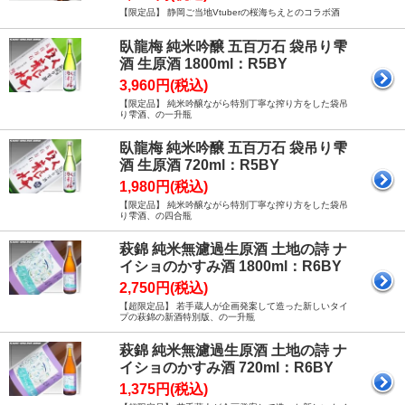
【限定品】 静岡ご当地Vtuberの桜海ちえとのコラボ酒
臥龍梅 純米吟醸 五百万石 袋吊り雫
酒 生原酒 1800ml：R5BY
3,960円(税込)
【限定品】 純米吟醸ながら特別丁寧な搾り方をした袋吊
り雫酒、の一升瓶
臥龍梅 純米吟醸 五百万石 袋吊り雫
酒 生原酒 720ml：R5BY
1,980円(税込)
【限定品】 純米吟醸ながら特別丁寧な搾り方をした袋吊
り雫酒、の四合瓶
萩錦 純米無濾過生原酒 土地の詩 ナ
イショのかすみ酒 1800ml：R6BY
2,750円(税込)
【超限定品】 若手蔵人が企画発案して造った新しいタイ
プの萩錦の新酒特別版、の一升瓶
萩錦 純米無濾過生原酒 土地の詩 ナ
イショのかすみ酒 720ml：R6BY
1,375円(税込)