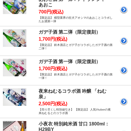
あおこ
700円(税込)
【限定品】 模型業界の狂犬アオシマのあおことコラボし
たお酒第一弾
ガデ子酒 第二弾（限定復刻）
1,700円(税込)
【限定品】 鈴木酒店とガデ子がコラボしたガデ子酒の第
二弾！
ガデ子酒 第一弾（限定復刻）
1,700円(税込)
【限定品】 鈴木酒店とガデ子がコラボしたガデ子酒の第
一弾！
夜来ねむるコラボ酒 吟醸 「ねむ
泉」
2,500円(税込)
【売り尽くし特別値引き】 【限定品】 人気Vtuberの夜
来ねむるとのコラボ酒
小夜衣 特別純米酒 甘口 1800ml：
H29BY