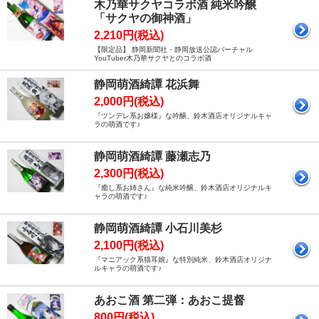
木乃華サクヤコラボ酒 純米吟醸
「サクヤの御神酒」
2,210円(税込)
【限定品】 静岡新聞社・静岡放送公認バーチャル
YouTuber木乃華サクヤとのコラボ酒
静岡萌酒綺譚 花浜舞
2,000円(税込)
『ツンデレ系お嬢様』な吟醸、鈴木酒店オリジナルキャ
ラの萌酒です♪
静岡萌酒綺譚 藤瀬志乃
2,300円(税込)
『癒し系お姉さん』な純米吟醸、鈴木酒店オリジナルキ
ャラの萌酒です♪
静岡萌酒綺譚 小石川美杉
2,100円(税込)
『マニアック系猫耳娘』な特別純米、鈴木酒店オリジナ
ルキャラの萌酒です♪
あおこ酒 第二弾：あおこ提督
800円(税込)