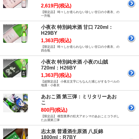
2,619円(税込)
【限定品】 時々しか造られない珍しい甘口の小夜衣、の
一升瓶
小夜衣 特別純米酒 甘口 720ml：
H29BY
1,363円(税込)
【限定品】 時々しか造られない珍しい甘口の小夜衣、の
四合瓶
小夜衣 特別純米酒 小夜の山賊
720ml：H26BY
1,363円(税込)
【超限定品】 小夜左文字にちなんだ感じがするラベルの
地酒・小夜衣
あおこ酒 第三弾：ミリタリーあお
こ
800円(税込)
【限定品】 模型業界の狂犬アオシマのあおことコラボし
たお酒第三弾
志太泉 普通酒生原酒 八反錦
1800ml：R7BY