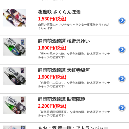
夜魔咲 さくらんぼ酒
1,530円(税込)
山形の酒蔵のオリジナルキャラクター夜魔咲ありすのさ
くらんぼ酒
静岡萌酒綺譚 桜野沢ゆい
1,800円(税込)
『爽やか系ボクっ娘』な特別本醸造、鈴木酒店オリジナ
ルキャラの萌酒です♪
静岡萌酒綺譚 天虹寺駿河
1,900円(税込)
『危険系中二病ロリ』な特別本醸造、鈴木酒店オリジナ
ルキャラの萌酒です♪
静岡萌酒綺譚 臥龍院静
2,200円(税込)
『妖艶系武闘派理事長』な純米吟醸、鈴木酒店オリジナ
ルキャラの萌酒です♪
あおこ酒 第一弾：アトランジャー