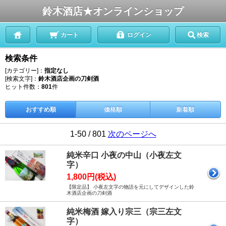
鈴木酒店★オンラインショップ
カート
ログイン
検索
検索条件
[カテゴリー]：
指定なし
[検索文字]：
鈴木酒店企画の刀剣酒
ヒット件数：
801
件
おすすめ順
価格順
新着順
1-50 / 801
次のページへ
純米辛口 小夜の中山（小夜左文
字）
1,800円(税込)
【限定品】 小夜左文字の物語を元にしてデザインした鈴
木酒店企画の刀剣酒
純米梅酒 嫁入り宗三（宗三左文
字）