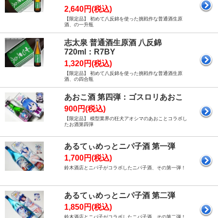
2,640円(税込)
【限定品】 初めて八反錦を使った挑戦作な普通酒生原
酒、の一升瓶
志太泉 普通酒生原酒 八反錦
720ml：R7BY
1,320円(税込)
【限定品】 初めて八反錦を使った挑戦作な普通酒生原
酒、の四合瓶
あおこ酒 第四弾：ゴスロリあおこ
900円(税込)
【限定品】 模型業界の狂犬アオシマのあおことコラボし
たお酒第四弾
あるてぃめっとニパ子酒 第一弾
1,700円(税込)
鈴木酒店とニパ子がコラボしたニパ子酒、その第一弾！
あるてぃめっとニパ子酒 第二弾
1,850円(税込)
鈴木酒店とニパ子がコラボしたニパ子酒、その第二弾！