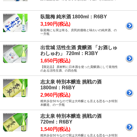
臥龍梅 純米酒 1800ml：R6BY
3,190円(税込)
臥龍梅にも実は有る、庶民的価格と味わいの純米酒、の
一升瓶
出世城 活性生酒 貴醸酒 「お酒しゅ
わしゅわ」 720ml：R3BY
1,650円(税込)
【限定品】 原材料に日本酒を使った貴醸酒にして発泡性
のある活性生酒、の四合瓶
志太泉 特別本醸造 挑戦の酒
1800ml：R6BY
2,960円(税込)
精米歩合50％なので実は大吟醸とも言える恐るべき特別
本醸造、の一升瓶
志太泉 特別本醸造 挑戦の酒
720ml：R6BY
1,540円(税込)
精米歩合50％なので実は大吟醸とも言える恐るべき特別