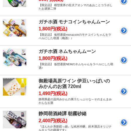
【限定品】 模型業界の狂犬アオシマのあおことコラボし
たお酒第二弾
ガチホ酒 モナコインちゃんムーン
1,800円(税込)
【限定品】 仮想通貨monacoinのモナコインちゃんをラ
ベルにした萌酒（梅酒）♪
ガチホ酒 ネムちゃんムーン
1,800円(税込)
【限定品】 仮想通貨NEMのネムちゃんをラベルにした萌
酒♪
御殿場高原ワイン 伊豆いっぱいの
みかんのお酒 720ml
1,490円(税込)
静岡県産の温州みかんの果汁たっぷりな～そのまんまみ
かんなお酒
静岡萌酒綺譚 朝霧砂緒
2,400円(税込)
『ほんわか系眼鏡っ娘』な純米吟醸、鈴木酒店オリジナ
ルキャラの萌酒です♪