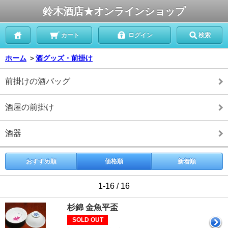
鈴木酒店★オンラインショップ
カート
ログイン
検索
ホーム
＞
酒グッズ・前掛け
前掛けの酒バッグ
酒屋の前掛け
酒器
おすすめ順
価格順
新着順
1-16 / 16
杉錦 金魚平盃
SOLD OUT