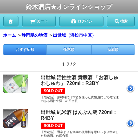
鈴木酒店★オンラインショップ
カート
ログイン
検索
ホーム
＞
静岡県の地酒
＞
出世城（浜松市中区）
おすすめ順
価格順
新着順
1-2 / 2
出世城 活性生酒 貴醸酒 「お酒しゅ
わしゅわ」 720ml：R3BY
SOLD OUT
【限定品】 原材料に日本酒を使った貴醸酒にして発泡性
のある活性生酒、の四合瓶
出世城 純米酒 はんぶん麹 720ml：
R4BY
SOLD OUT
【限定品】 通常よりも米麹の使用料を思いっきり増やし
た純米酒、の四合瓶