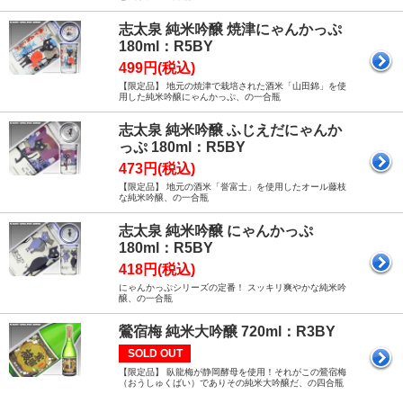
志太泉 純米吟醸 焼津にゃんかっぷ
180ml：R5BY
499円(税込)
【限定品】 地元の焼津で栽培された酒米「山田錦」を使
用した純米吟醸にゃんかっぷ、の一合瓶
志太泉 純米吟醸 ふじえだにゃんか
っぷ 180ml：R5BY
473円(税込)
【限定品】 地元の酒米「誉富士」を使用したオール藤枝
な純米吟醸、の一合瓶
志太泉 純米吟醸 にゃんかっぷ
180ml：R5BY
418円(税込)
にゃんかっぷシリーズの定番！ スッキリ爽やかな純米吟
醸、の一合瓶
鶯宿梅 純米大吟醸 720ml：R3BY
SOLD OUT
【限定品】 臥龍梅が静岡酵母を使用！それがこの鶯宿梅
（おうしゅくばい）でありその純米大吟醸だ、の四合瓶