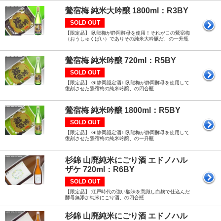
鶯宿梅 純米大吟醸 1800ml：R3BY
SOLD OUT
【限定品】 臥龍梅が静岡酵母を使用！それがこの鶯宿梅
（おうしゅくばい）でありその純米大吟醸だ、の一升瓶
鶯宿梅 純米吟醸 720ml：R5BY
SOLD OUT
【限定品】 GI静岡認定酒♪ 臥龍梅が静岡酵母を使用して
復刻させた鶯宿梅の純米吟醸、の四合瓶
鶯宿梅 純米吟醸 1800ml：R5BY
SOLD OUT
【限定品】 GI静岡認定酒♪ 臥龍梅が静岡酵母を使用して
復刻させた鶯宿梅の純米吟醸、の一升瓶
杉錦 山廃純米にごり酒 エドノハル
ザケ 720ml：R6BY
SOLD OUT
【限定品】 江戸時代の強い酸味を意識し白麹で仕込んだ
酵母無添加純米にごり酒、の四合瓶
杉錦 山廃純米にごり酒 エドノハル