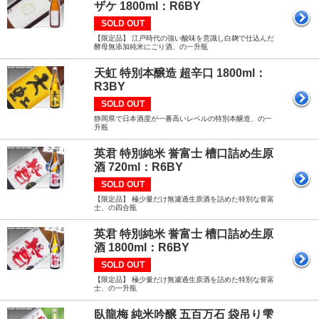
ザケ 1800ml：R6BY
SOLD OUT
【限定品】 江戸時代の強い酸味を意識し白麹で仕込んだ
酵母無添加純米にごり酒、の一升瓶
天虹 特別本醸造 超辛口 1800ml：
R3BY
SOLD OUT
静岡県で日本酒度が一番高いレベルの特別本醸造、の一
升瓶
英君 特別純米 誉富士 槽口詰め生原
酒 720ml：R6BY
SOLD OUT
【限定品】 極少量だけ無濾過生原酒を詰めた特別な誉富
士、の四合瓶
英君 特別純米 誉富士 槽口詰め生原
酒 1800ml：R6BY
SOLD OUT
【限定品】 極少量だけ無濾過生原酒を詰めた特別な誉富
士、の一升瓶
臥龍梅 純米吟醸 五百万石 袋吊り雫