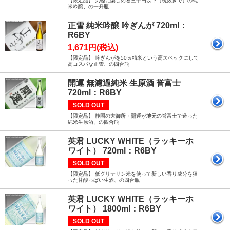
【限定品】 気軽に楽しめる三千円以下（税抜きで）の純
米吟醸、の一升瓶
正雪 純米吟醸 吟ぎんが 720ml：
R6BY
1,671円(税込)
【限定品】 吟ぎんがを50％精米という高スペックにして
高コスパな正雪、の四合瓶
開運 無濾過純米 生原酒 誉富士
720ml：R6BY
SOLD OUT
【限定品】 静岡の大御所・開運が地元の誉富士で造った
純米生原酒、の四合瓶
英君 LUCKY WHITE（ラッキーホ
ワイト） 720ml：R6BY
SOLD OUT
【限定品】 低グリテリン米を使って新しい香り成分を狙
った甘酸っぱい生酒、の四合瓶
英君 LUCKY WHITE（ラッキーホ
ワイト） 1800ml：R6BY
SOLD OUT