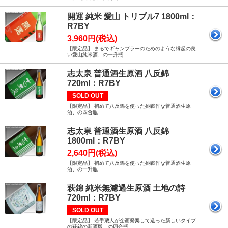
開運 純米 愛山 トリプル7 1800ml：
R7BY
3,960円(税込)
【限定品】 まるでギャンプラーのためのような縁起の良
い愛山純米酒、の一升瓶
志太泉 普通酒生原酒 八反錦
720ml：R7BY
SOLD OUT
【限定品】 初めて八反錦を使った挑戦作な普通酒生原
酒、の四合瓶
志太泉 普通酒生原酒 八反錦
1800ml：R7BY
2,640円(税込)
【限定品】 初めて八反錦を使った挑戦作な普通酒生原
酒、の一升瓶
萩錦 純米無濾過生原酒 土地の詩
720ml：R7BY
SOLD OUT
【限定品】 若手蔵人が企画発案して造った新しいタイプ
の萩錦の新酒版、の四合瓶