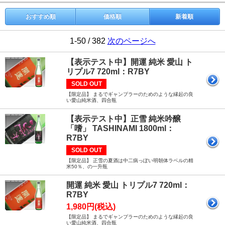
おすすめ順
価格順
新着順
1-50 / 382
次のページへ
【表示テスト中】開運 純米 愛山 ト
リプル7 720ml：R7BY
SOLD OUT
【限定品】 まるでギャンプラーのためのような縁起の良
い愛山純米酒、四合瓶
【表示テスト中】正雪 純米吟醸
「嗜」 TASHINAMI 1800ml：
R7BY
SOLD OUT
【限定品】 正雪の夏酒は中二病っぽい明朝体ラベルの精
米50％、の一升瓶
開運 純米 愛山 トリプル7 720ml：
R7BY
1,980円(税込)
【限定品】 まるでギャンプラーのためのような縁起の良
い愛山純米酒、四合瓶