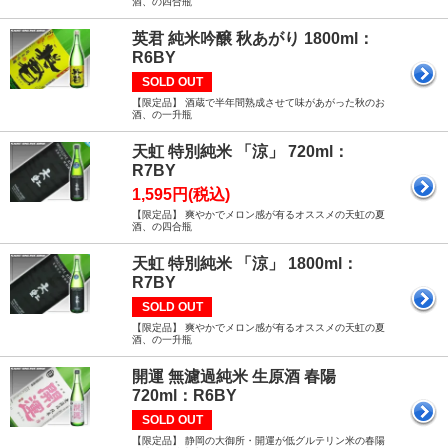
酒、の四合瓶
英君 純米吟醸 秋あがり 1800ml：
R6BY
SOLD OUT
【限定品】 酒蔵で半年間熟成させて味があがった秋のお
酒、の一升瓶
天虹 特別純米 「涼」 720ml：
R7BY
1,595円(税込)
【限定品】 爽やかでメロン感が有るオススメの天虹の夏
酒、の四合瓶
天虹 特別純米 「涼」 1800ml：
R7BY
SOLD OUT
【限定品】 爽やかでメロン感が有るオススメの天虹の夏
酒、の一升瓶
開運 無濾過純米 生原酒 春陽
720ml：R6BY
SOLD OUT
【限定品】 静岡の大御所・開運が低グルテリン米の春陽