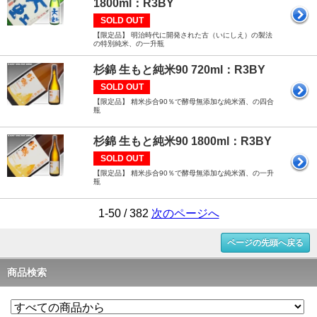
1800ml：R3BY
SOLD OUT
【限定品】 明治時代に開発された古（いにしえ）の製法
の特別純米、の一升瓶
杉錦 生もと純米90 720ml：R3BY
SOLD OUT
【限定品】 精米歩合90％で酵母無添加な純米酒、の四合
瓶
杉錦 生もと純米90 1800ml：R3BY
SOLD OUT
【限定品】 精米歩合90％で酵母無添加な純米酒、の一升
瓶
1-50 / 382
次のページへ
ページの先頭へ戻る
商品検索