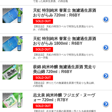
で造った純米生原酒、の四合瓶
天虹 特別純米 誉富士 無濾過生原酒
おりがらみ 720ml：R6BY
SOLD OUT
【限定品】 天虹の特別ラベルで特別な生原酒おりがら
み、の四合瓶
天虹 特別純米 誉富士 無濾過生原酒
おりがらみ 1800ml：R6BY
SOLD OUT
【限定品】 天虹の特別ラベルで特別な生原酒おりがら
み、の一升瓶
萩錦 純米吟醸 無濾過生原酒 荒走り
美山錦 720ml：R6BY
SOLD OUT
【限定品】 搾りたての無濾過生原酒で荒走りな美山錦、
の四合瓶
志太泉 純米吟醸 フジエダ・ヌーヴ
ォー 720ml：R7BY
SOLD OUT
【限定品】 志太泉で今期の新酒第一号となる純米吟醸生