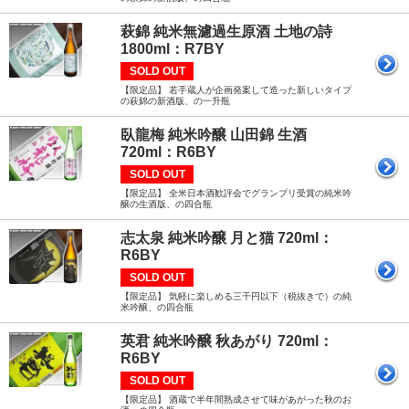
萩錦 純米無濾過生原酒 土地の詩
1800ml：R7BY
SOLD OUT
【限定品】 若手蔵人が企画発案して造った新しいタイプ
の萩錦の新酒版、の一升瓶
臥龍梅 純米吟醸 山田錦 生酒
720ml：R6BY
SOLD OUT
【限定品】 全米日本酒歓評会でグランプリ受賞の純米吟
醸の生酒版、の四合瓶
志太泉 純米吟醸 月と猫 720ml：
R6BY
SOLD OUT
【限定品】 気軽に楽しめる三千円以下（税抜きで）の純
米吟醸、の四合瓶
英君 純米吟醸 秋あがり 720ml：
R6BY
SOLD OUT
【限定品】 酒蔵で半年間熟成させて味があがった秋のお