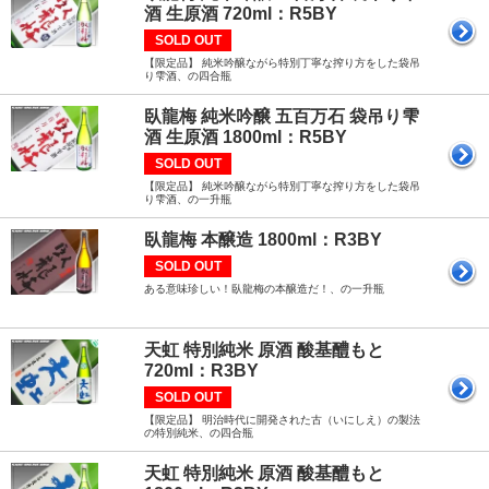
酒 生原酒 720ml：R5BY
SOLD OUT
【限定品】 純米吟醸ながら特別丁寧な搾り方をした袋吊
り雫酒、の四合瓶
臥龍梅 純米吟醸 五百万石 袋吊り雫
酒 生原酒 1800ml：R5BY
SOLD OUT
【限定品】 純米吟醸ながら特別丁寧な搾り方をした袋吊
り雫酒、の一升瓶
臥龍梅 本醸造 1800ml：R3BY
SOLD OUT
ある意味珍しい！臥龍梅の本醸造だ！、の一升瓶
天虹 特別純米 原酒 酸基醴もと
720ml：R3BY
SOLD OUT
【限定品】 明治時代に開発された古（いにしえ）の製法
の特別純米、の四合瓶
天虹 特別純米 原酒 酸基醴もと