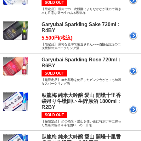
SOLD OUT
【限定品】 瓶内での二次醗酵によりなかなか強力で噴き
出し注意な発泡性のある臥龍梅
Garyubai Sparkling Sake 720ml：
R4BY
5,500円(税込)
【限定品】 厳格な基準で製造されたawa酒協会認定の二
次醗酵のスパークリング酒
Garyubai Sparkling Rose 720ml：
R6BY
SOLD OUT
【超限定品】 赤色酵母を使用したピンク色がとても綺麗
なスパークリング酒
臥龍梅 純米大吟醸 愛山 開壜十里香
袋吊り斗壜囲い 生貯原酒 1800ml：
R2BY
SOLD OUT
【極限定品】 幻の酒米・愛山を使い更に特別丁寧に搾っ
た禁断の袋吊り斗瓶囲い、の一升瓶
臥龍梅 純米大吟醸 愛山 開壜十里香