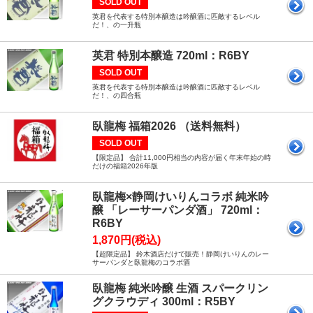
SOLD OUT
英君を代表する特別本醸造は吟醸酒に匹敵するレベル
だ！、の一升瓶
英君 特別本醸造 720ml：R6BY
SOLD OUT
英君を代表する特別本醸造は吟醸酒に匹敵するレベル
だ！、の四合瓶
臥龍梅 福箱2026 （送料無料）
SOLD OUT
【限定品】 合計11,000円相当の内容が届く年末年始の時
だけの福箱2026年版
臥龍梅×静岡けいりんコラボ 純米吟
醸 「レーサーパンダ酒」 720ml：
R6BY
1,870円(税込)
【超限定品】 鈴木酒店だけで販売！静岡けいりんのレー
サーパンダと臥龍梅のコラボ酒
臥龍梅 純米吟醸 生酒 スパークリン
グクラウディ 300ml：R5BY