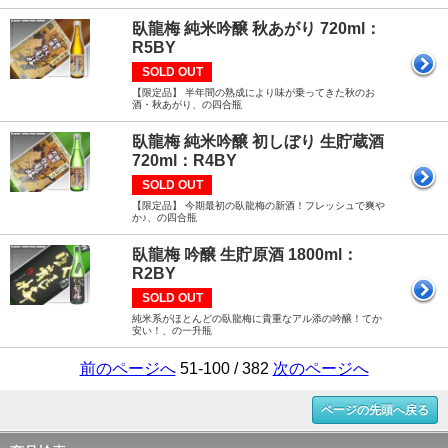
臥龍梅 純米吟醸 秋あがり 720ml：
R5BY
SOLD OUT
【限定品】 半年間の熟成により味が乗ってきた秋のお
酒・秋あがり、の四合瓶
臥龍梅 純米吟醸 初しぼり 生貯蔵酒
720ml：R4BY
SOLD OUT
【限定品】 今期最初の臥龍梅の新酒！フレッシュで爽や
か♪、の四合瓶
臥龍梅 吟醸 生貯原酒 1800ml：
R2BY
SOLD OUT
純米系がほとんどの臥龍梅に貴重なアル添の吟醸！てか
安い！、の一升瓶
前のページへ
51-100 / 382
次のページへ
ページの先頭へ戻る