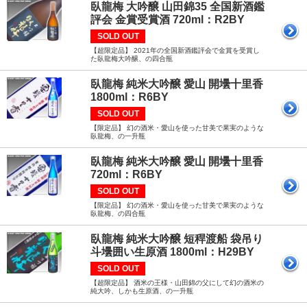
臥龍梅 大吟醸 山田錦35 全国新酒鑑
評会 金賞受賞酒 720ml：R2BY
SOLD OUT
【超限定品】 2021年の全国新酒鑑評会で金賞を受賞し
た臥龍梅大吟醸、の四合瓶
臥龍梅 純米大吟醸 愛山 開壜十里香
1800ml：R6BY
SOLD OUT
【限定品】 幻の酒米・愛山を使った甘美で果実のような
臥龍梅、の一升瓶
臥龍梅 純米大吟醸 愛山 開壜十里香
720ml：R6BY
SOLD OUT
【限定品】 幻の酒米・愛山を使った甘美で果実のような
臥龍梅、の四合瓶
臥龍梅 純米大吟醸 短稈渡船 袋吊り
斗壜囲い生原酒 1800ml：H29BY
SOLD OUT
【超限定品】 酒米の王様・山田錦の父にして幻の酒米の
純大吟、しかも生原酒、の一升瓶