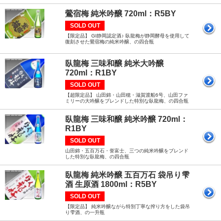
鶯宿梅 純米吟醸 720ml：R5BY
SOLD OUT
【限定品】 GI静岡認定酒♪ 臥龍梅が静岡酵母を使用して
復刻させた鶯宿梅の純米吟醸、の四合瓶
臥龍梅 三味和醸 純米大吟醸
720ml：R1BY
SOLD OUT
【超限定品】 山田錦・山田穂・滋賀渡船6号、山田ファ
ミリーの大吟醸をブレンドした特別な臥龍梅、の四合瓶
臥龍梅 三味和醸 純米吟醸 720ml：
R1BY
SOLD OUT
山田錦・五百万石・誉富士、三つの純米吟醸をブレンド
した特別な臥龍梅、の四合瓶
臥龍梅 純米吟醸 五百万石 袋吊り雫
酒 生原酒 1800ml：R5BY
SOLD OUT
【限定品】 純米吟醸ながら特別丁寧な搾り方をした袋吊
り雫酒、の一升瓶