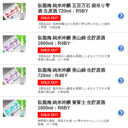
臥龍梅 純米吟醸 五百万石 袋吊り雫
酒 生原酒 720ml：R5BY
SOLD OUT
【限定品】 純米吟醸ながら特別丁寧な搾り方をした袋吊
り雫酒、の四合瓶
臥龍梅 純米吟醸 美山錦 生貯原酒
1800ml：R4BY
SOLD OUT
【限定品】 数年前から醸造を再開しいきなりプラチナ賞
受賞の美山錦、の一升瓶
臥龍梅 純米吟醸 美山錦 生貯原酒
720ml：R4BY
SOLD OUT
【限定品】 数年前から醸造を再開しいきなりプラチナ賞
受賞の美山錦、の四合瓶
臥龍梅 純米吟醸 誉富士 生貯原酒
1800ml：R6BY
SOLD OUT
静岡県の酒米・誉富士を使った華やかかつふっくらな臥
龍梅、の一升瓶