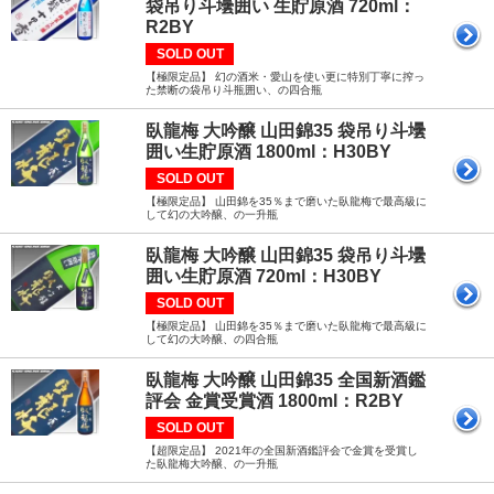
袋吊り斗壜囲い 生貯原酒 720ml：
R2BY
SOLD OUT
【極限定品】 幻の酒米・愛山を使い更に特別丁寧に搾っ
た禁断の袋吊り斗瓶囲い、の四合瓶
臥龍梅 大吟醸 山田錦35 袋吊り斗壜
囲い生貯原酒 1800ml：H30BY
SOLD OUT
【極限定品】 山田錦を35％まで磨いた臥龍梅で最高級に
して幻の大吟醸、の一升瓶
臥龍梅 大吟醸 山田錦35 袋吊り斗壜
囲い生貯原酒 720ml：H30BY
SOLD OUT
【極限定品】 山田錦を35％まで磨いた臥龍梅で最高級に
して幻の大吟醸、の四合瓶
臥龍梅 大吟醸 山田錦35 全国新酒鑑
評会 金賞受賞酒 1800ml：R2BY
SOLD OUT
【超限定品】 2021年の全国新酒鑑評会で金賞を受賞し
た臥龍梅大吟醸、の一升瓶