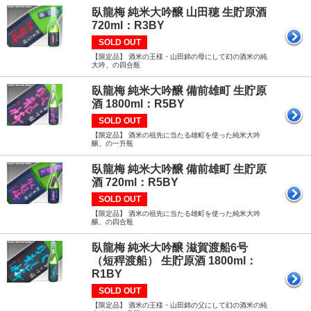
臥龍梅 純米大吟醸 山田穂 生貯原酒
720ml：R3BY
SOLD OUT
【限定品】 酒米の王様・山田錦の母にして幻の酒米の純
大吟、の四合瓶
臥龍梅 純米大吟醸 備前雄町 生貯原
酒 1800ml：R5BY
SOLD OUT
【限定品】 酒米の祖先に当たる雄町を使った純米大吟
醸、の一升瓶
臥龍梅 純米大吟醸 備前雄町 生貯原
酒 720ml：R5BY
SOLD OUT
【限定品】 酒米の祖先に当たる雄町を使った純米大吟
醸、の四合瓶
臥龍梅 純米大吟醸 滋賀渡船6号
（短稈渡船） 生貯原酒 1800ml：
R1BY
SOLD OUT
【限定品】 酒米の王様・山田錦の父にして幻の酒米の純