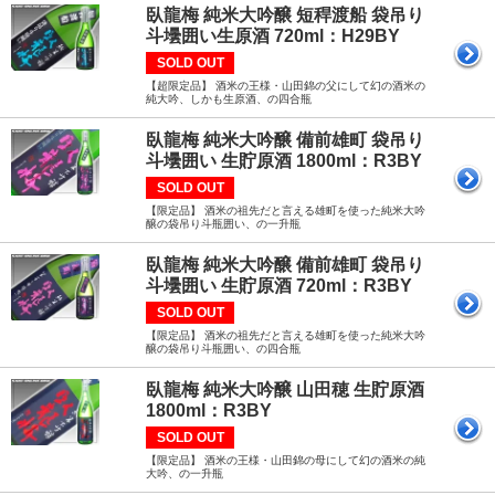
臥龍梅 純米大吟醸 短稈渡船 袋吊り
斗壜囲い生原酒 720ml：H29BY
SOLD OUT
【超限定品】 酒米の王様・山田錦の父にして幻の酒米の
純大吟、しかも生原酒、の四合瓶
臥龍梅 純米大吟醸 備前雄町 袋吊り
斗壜囲い 生貯原酒 1800ml：R3BY
SOLD OUT
【限定品】 酒米の祖先だと言える雄町を使った純米大吟
醸の袋吊り斗瓶囲い、の一升瓶
臥龍梅 純米大吟醸 備前雄町 袋吊り
斗壜囲い 生貯原酒 720ml：R3BY
SOLD OUT
【限定品】 酒米の祖先だと言える雄町を使った純米大吟
醸の袋吊り斗瓶囲い、の四合瓶
臥龍梅 純米大吟醸 山田穂 生貯原酒
1800ml：R3BY
SOLD OUT
【限定品】 酒米の王様・山田錦の母にして幻の酒米の純
大吟、の一升瓶