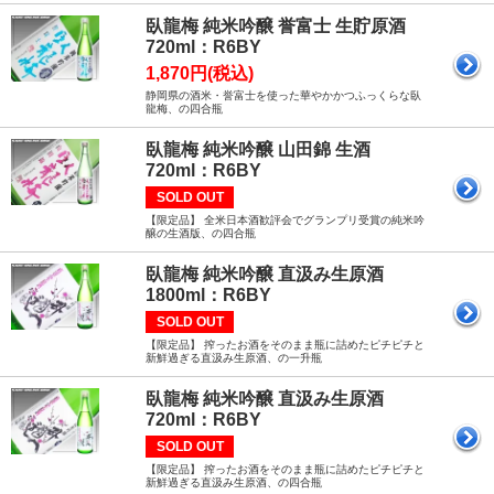
臥龍梅 純米吟醸 誉富士 生貯原酒
720ml：R6BY
1,870円(税込)
静岡県の酒米・誉富士を使った華やかかつふっくらな臥
龍梅、の四合瓶
臥龍梅 純米吟醸 山田錦 生酒
720ml：R6BY
SOLD OUT
【限定品】 全米日本酒歓評会でグランプリ受賞の純米吟
醸の生酒版、の四合瓶
臥龍梅 純米吟醸 直汲み生原酒
1800ml：R6BY
SOLD OUT
【限定品】 搾ったお酒をそのまま瓶に詰めたピチピチと
新鮮過ぎる直汲み生原酒、の一升瓶
臥龍梅 純米吟醸 直汲み生原酒
720ml：R6BY
SOLD OUT
【限定品】 搾ったお酒をそのまま瓶に詰めたピチピチと
新鮮過ぎる直汲み生原酒、の四合瓶