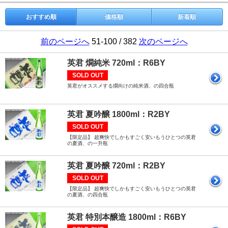
おすすめ順
価格順
新着順
前のページへ
51-100 / 382
次のページへ
英君 燗純米 720ml：R6BY
SOLD OUT
英君がオススメする燗向けの純米酒、の四合瓶
英君 夏吟醸 1800ml：R2BY
SOLD OUT
【限定品】 超爽快でしかもすごく安いもうひとつの英君
の夏酒、の一升瓶
英君 夏吟醸 720ml：R2BY
SOLD OUT
【限定品】 超爽快でしかもすごく安いもうひとつの英君
の夏酒、の四合瓶
英君 特別本醸造 1800ml：R6BY