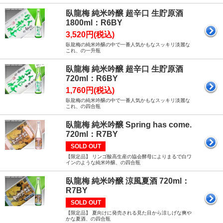
臥龍梅 純米吟醸 超辛口 生貯原酒
1800ml：R6BY
3,520円(税込)
臥龍梅の純米吟醸の中で一番人気かもなスッキリ淡麗な
これ、の一升瓶
臥龍梅 純米吟醸 超辛口 生貯原酒
720ml：R6BY
1,760円(税込)
臥龍梅の純米吟醸の中で一番人気かもなスッキリ淡麗な
これ、の四合瓶
臥龍梅 純米吟醸 Spring has come.
720ml：R7BY
SOLD OUT
【限定品】 リンゴ酸高生産の協会酵母によりまるで白ワ
インのような純米吟醸、の四合瓶
臥龍梅 純米吟醸 涼風夏酒 720ml：
R7BY
SOLD OUT
【限定品】 夏向けに発売される見た目から涼しげな爽や
かな夏酒、の四合瓶